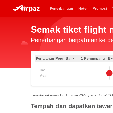
Penerbangan
Hotel
Promosi
Semak tiket flight
Penerbangan berpatutan ke des
Perjalanan Pergi-Balik
1 Penumpang
Ek
Dari
Terakhir dikemas kini
13 Julai 2026 pada 05:59 
Tempah dan dapatkan tawar