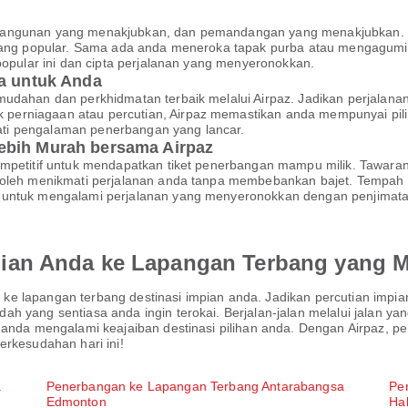
bangunan yang menakjubkan, dan pemandangan yang menakjubkan. O
n yang popular. Sama ada anda meneroka tapak purba atau mengagu
popular ini dan cipta perjalanan yang menyeronokkan.
da untuk Anda
mudahan dan perkhidmatan terbaik melalui Airpaz. Jadikan perjalana
erniagaan atau percutian, Airpaz memastikan anda mempunyai piliha
ti pengalaman penerbangan yang lancar.
ebih Murah bersama Airpaz
ompetitif untuk mendapatkan tiket penerbangan mampu milik. Tawara
a boleh menikmati perjalanan anda tanpa membebankan bajet. Tempa
 untuk mengalami perjalanan yang menyeronokkan dengan penjimatan
ian Anda ke Lapangan Terbang yang M
ke lapangan terbang destinasi impian anda. Jadikan percutian im
ah yang sentiasa anda ingin terokai. Berjalan-jalan melalui jalan 
l anda mengalami keajaiban destinasi pilihan anda. Dengan Airpaz, 
erkesudahan hari ini!
a
Penerbangan ke Lapangan Terbang Antarabangsa
Pe
Edmonton
Hal