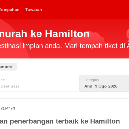
Tempahan
Tawaran
 murah ke Hamilton
tinasi impian anda. Mari tempah tiket di 
onomi
Ke
Berlepas
Ahd, 9 Ogo 2026
PG GMT+0
an penerbangan terbaik ke Hamilton