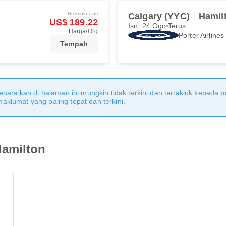
Bermula dari
Calgary (YYC)
Hamil
US$ 189.22
Isn, 24 Ogo
Terus
Harga/Org
Porter Airlines
Tempah
naraikan di halaman ini mungkin tidak terkini dan tertakluk kepada p
klumat yang paling tepat dan terkini.
amilton