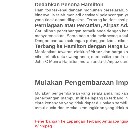
Dedahkan Pesona Hamilton
Hamilton terkenal dengan monumen bersejarah, 
binanya, ia telah menjadi destinasi pelanconga
yang tidak dapat dilupakan. Terbang ke destinasi 
Perniagaan atau Percutian, Airpaz A
Cari pilihan penerbangan terbaik anda dengan ke
menyeronokkan. Sama ada anda melancong untuk p
Dengan bantuan sokongan pelanggan kami, nikma
Terbang ke Hamilton dengan Harga L
Manfaatkan tawaran eksklusif Airpaz dan harga k
nilai terbaik untuk wang anda, memastikan and
John C Munro Hamilton murah anda di Airpaz dan
Mulakan Pengembaraan Imp
Mulakan pengembaraan yang selalu anda impikan 
penerbangan mampu milik ke lapangan terbang ind
cipta kenangan yang tidak dapat dilupakan sambi
temui dunia dan terokai kemungkinan yang tidak b
Penerbangan ke Lapangan Terbang Antarabangs
Winnipeg