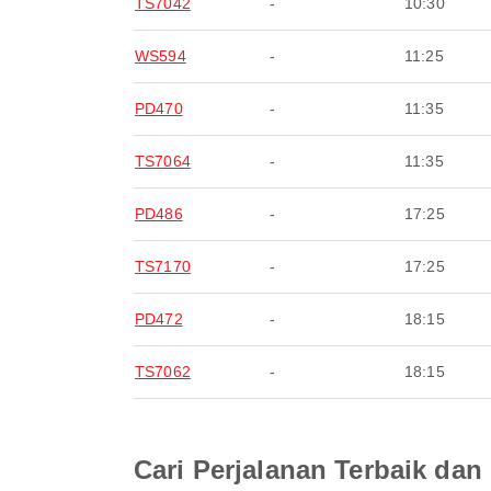
TS7042
-
10:30
WS594
-
11:25
PD470
-
11:35
TS7064
-
11:35
PD486
-
17:25
TS7170
-
17:25
PD472
-
18:15
TS7062
-
18:15
Cari Perjalanan Terbaik d