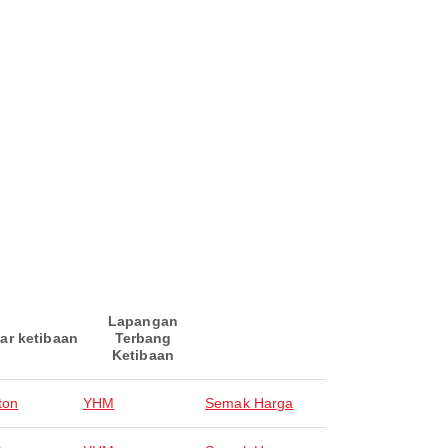
Lapangan
ar ketibaan
Terbang
Ketibaan
ton
YHM
Semak Harga