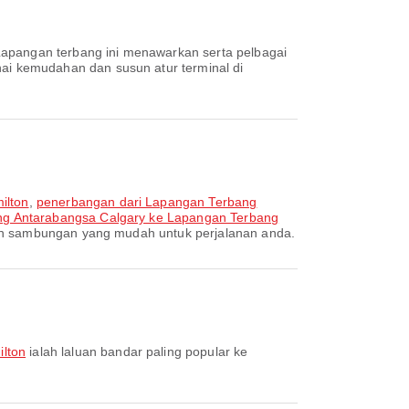
 Lapangan terbang ini menawarkan serta pelbagai
i kemudahan dan susun atur terminal di
ilton
,
penerbangan dari Lapangan Terbang
ng Antarabangsa Calgary ke Lapangan Terbang
kan sambungan yang mudah untuk perjalanan anda.
ilton
ialah laluan bandar paling popular ke