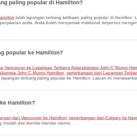
ng paling popular di Hamilton?
amilton
ialah lapangan terbang ketibaan paling popular di Hamilton.
erjalanan anda. Anda boleh menyemak maklumat terperinci mengena
ng popular ke Hamilton?
sa Vancouver ke Lapangan Terbang Antarabangsa John C Munro Ham
rabangsa John C Munro Hamilton
,
penerbangan dari Lapangan Terba
n lapangan terbang paling popular ke Hamilton. Laluan ini menawar
 ke Hamilton?
ngan dari Vancouver ke Hamilton
,
penerbangan dari Calgary ke Ham
g mudah dari bandar-bandar utama.