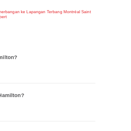
nerbangan ke Lapangan Terbang Montréal Saint
bert
milton?
Hamilton?