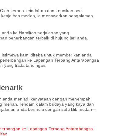
leh kerana keindahan dan keunikan seni
mi keajaiban moden, ia menawarkan pengalaman
n anda ke Hamilton perjalanan yang
n penerbangan terbaik di hujung jari anda.
n istimewa kami direka untuk memberikan anda
h penerbangan ke Lapangan Terbang Antarabangsa
 yang tiada tandingan.
enarik
pian anda menjadi kenyataan dengan menempah
yang meriah, rendam dalam budaya yang kaya dan
perjalanan anda bermula dengan satu klik mudah—
nerbangan ke Lapangan Terbang Antarabangsa
ifax