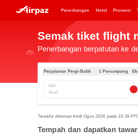
Penerbangan
Hotel
Promosi
Semak tiket flight
Penerbangan berpatutan ke des
Perjalanan Pergi-Balik
1 Penumpang
Ek
Dari
Terakhir dikemas kini
6 Ogos 2026 pada 10:39 P
Tempah dan dapatkan tawar