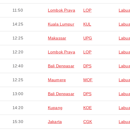
11:50
Lombok Praya
LOP
Labua
14:25
Kuala Lumpur
KUL
Labua
12:25
Makassar
UPG
Labua
12:20
Lombok Praya
LOP
Labua
12:40
Bali Denpasar
DPS
Labua
12:25
Maumere
MOF
Labua
13:00
Bali Denpasar
DPS
Labua
14:20
Kupang
KOE
Labua
15:30
Jakarta
CGK
Labua