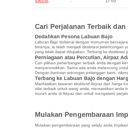
ID6335
-
17:00
Cari Perjalanan Terbaik d
Dedahkan Pesona Labuan Bajo
Labuan Bajo terkenal dengan monumen bersejara
binanya, ia telah menjadi destinasi pelanconga
yang tidak dapat dilupakan. Terbang ke destinasi 
Perniagaan atau Percutian, Airpaz A
Cari pilihan penerbangan terbaik anda dengan ke
menyeronokkan. Sama ada anda melancong untuk p
Dengan bantuan sokongan pelanggan kami, nikma
Terbang ke Labuan Bajo dengan Harg
Manfaatkan tawaran eksklusif Airpaz dan harga k
nilai terbaik untuk wang anda, memastikan and
murah anda di Airpaz dan untuk mengalami perja
Mulakan Pengembaraan Imp
Mulakan pengembaraan yang selalu anda impikan 