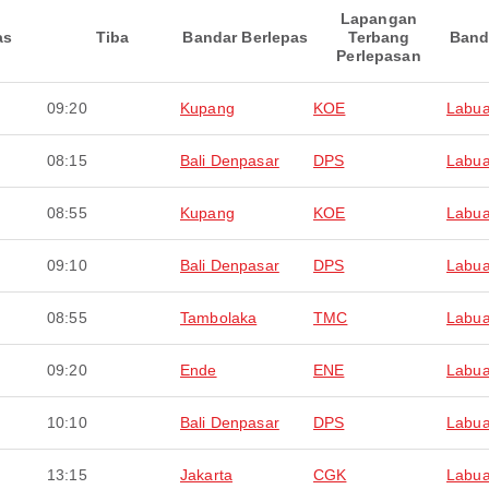
Lapangan
as
Tiba
Bandar Berlepas
Terbang
Band
Perlepasan
09:20
Kupang
KOE
Labua
08:15
Bali Denpasar
DPS
Labua
08:55
Kupang
KOE
Labua
09:10
Bali Denpasar
DPS
Labua
08:55
Tambolaka
TMC
Labua
09:20
Ende
ENE
Labua
10:10
Bali Denpasar
DPS
Labua
13:15
Jakarta
CGK
Labua