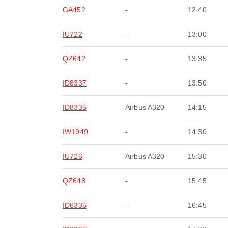
GA452
-
12:40
IU722
-
13:00
QZ642
-
13:35
ID8337
-
13:50
ID8335
Airbus A320
14:15
IW1949
-
14:30
IU726
Airbus A320
15:30
QZ648
-
15:45
ID6335
-
16:45