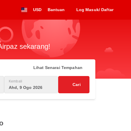
USD
Bantuan
Log Masuk/ Daftar
Airpaz sekarang!
Lihat Senarai Tempahan
Kembali
Cari
Ahd, 9 Ogo 2026
o