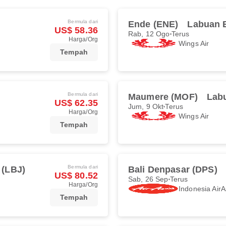
Bermula dari
Ende (ENE)
Labuan B
US$ 58.36
Rab, 12 Ogo
Terus
Harga/Org
Wings Air
Tempah
Bermula dari
Maumere (MOF)
Labu
US$ 62.35
Jum, 9 Okt
Terus
Harga/Org
Wings Air
Tempah
Bermula dari
 (LBJ)
Bali Denpasar (DPS)
US$ 80.52
Sab, 26 Sep
Terus
Harga/Org
Indonesia AirA
Tempah