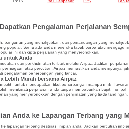
18:15
Bali Denpasar
DPS
Labua
an Dapatkan Pengalaman Perjalanan Se
h, bangunan yang menakjubkan, dan pemandangan yang menakjubka
n yang popular. Sama ada anda meneroka tapak purba atau mengagu
popular ini dan cipta perjalanan yang menyeronokkan.
da untuk Anda
mudahan dan perkhidmatan terbaik melalui Airpaz. Jadikan perjalana
erniagaan atau percutian, Airpaz memastikan anda mempunyai piliha
ti pengalaman penerbangan yang lancar.
a Lebih Murah bersama Airpaz
ompetitif untuk mendapatkan tiket penerbangan mampu milik. Tawara
a boleh menikmati perjalanan anda tanpa membebankan bajet. Temp
lanan yang menyeronokkan dengan penjimatan yang tiada tandingan.
ian Anda ke Lapangan Terbang yang M
ke lapangan terbang destinasi impian anda. Jadikan percutian im