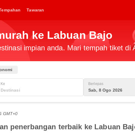
Tempahan
Tawaran
 murah ke Labuan Bajo
tinasi impian anda. Mari tempah tiket di 
onomi
Ke
Berlepas
Sab, 8 Ogo 2026
TG GMT+0
an penerbangan terbaik ke Labuan Baj