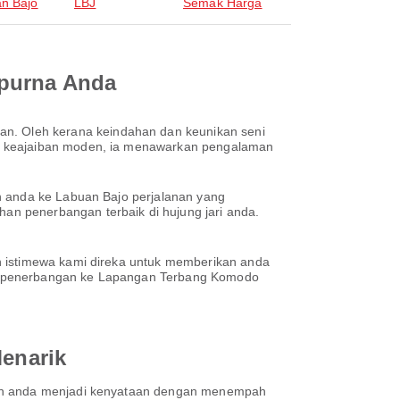
n Bajo
LBJ
Semak Harga
mpurna Anda
n. Oleh kerana keindahan dan keunikan seni
mi keajaiban moden, ia menawarkan pengalaman
n anda ke Labuan Bajo perjalanan yang
n penerbangan terbaik di hujung jari anda.
n istimewa kami direka untuk memberikan anda
ah penerbangan ke Lapangan Terbang Komodo
enarik
pian anda menjadi kenyataan dengan menempah