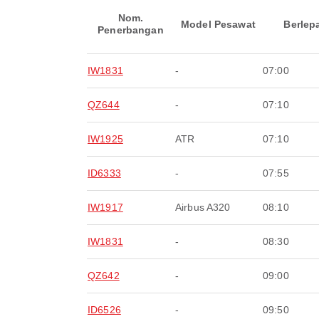
Nom.
Model Pesawat
Berlep
Penerbangan
IW1831
-
07:00
QZ644
-
07:10
IW1925
ATR
07:10
ID6333
-
07:55
IW1917
Airbus A320
08:10
IW1831
-
08:30
QZ642
-
09:00
ID6526
-
09:50