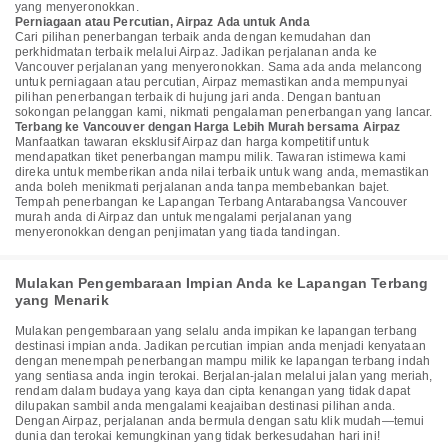
yang menyeronokkan.
Perniagaan atau Percutian, Airpaz Ada untuk Anda
Cari pilihan penerbangan terbaik anda dengan kemudahan dan
perkhidmatan terbaik melalui Airpaz. Jadikan perjalanan anda ke
Vancouver perjalanan yang menyeronokkan. Sama ada anda melancong
untuk perniagaan atau percutian, Airpaz memastikan anda mempunyai
pilihan penerbangan terbaik di hujung jari anda. Dengan bantuan
sokongan pelanggan kami, nikmati pengalaman penerbangan yang lancar.
Terbang ke Vancouver dengan Harga Lebih Murah bersama Airpaz
Manfaatkan tawaran eksklusif Airpaz dan harga kompetitif untuk
mendapatkan tiket penerbangan mampu milik. Tawaran istimewa kami
direka untuk memberikan anda nilai terbaik untuk wang anda, memastikan
anda boleh menikmati perjalanan anda tanpa membebankan bajet.
Tempah penerbangan ke Lapangan Terbang Antarabangsa Vancouver
murah anda di Airpaz dan untuk mengalami perjalanan yang
menyeronokkan dengan penjimatan yang tiada tandingan.
Mulakan Pengembaraan Impian Anda ke Lapangan Terbang
yang Menarik
Mulakan pengembaraan yang selalu anda impikan ke lapangan terbang
destinasi impian anda. Jadikan percutian impian anda menjadi kenyataan
dengan menempah penerbangan mampu milik ke lapangan terbang indah
yang sentiasa anda ingin terokai. Berjalan-jalan melalui jalan yang meriah,
rendam dalam budaya yang kaya dan cipta kenangan yang tidak dapat
dilupakan sambil anda mengalami keajaiban destinasi pilihan anda.
Dengan Airpaz, perjalanan anda bermula dengan satu klik mudah—temui
dunia dan terokai kemungkinan yang tidak berkesudahan hari ini!