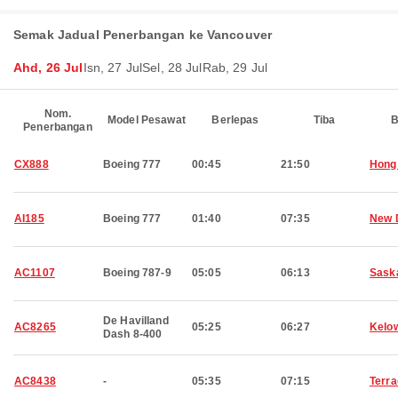
Semak Jadual Penerbangan ke Vancouver
Ahd, 26 Jul
Isn, 27 Jul
Sel, 28 Jul
Rab, 29 Jul
Nom.
Model Pesawat
Berlepas
Tiba
B
Penerbangan
CX888
Boeing 777
00:45
21:50
Hong
AI185
Boeing 777
01:40
07:35
New 
AC1107
Boeing 787-9
05:05
06:13
Sask
De Havilland
AC8265
05:25
06:27
Kelo
Dash 8-400
AC8438
-
05:35
07:15
Terr