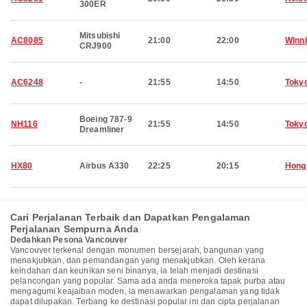
300ER
Mitsubishi
AC8085
21:00
22:00
Winn
CRJ900
AC6248
-
21:55
14:50
Toky
Boeing 787-9
NH116
21:55
14:50
Toky
Dreamliner
HX80
Airbus A330
22:25
20:15
Hong
Cari Perjalanan Terbaik dan Dapatkan Pengalaman
Perjalanan Sempurna Anda
Dedahkan Pesona Vancouver
Vancouver terkenal dengan monumen bersejarah, bangunan yang
menakjubkan, dan pemandangan yang menakjubkan. Oleh kerana
keindahan dan keunikan seni binanya, ia telah menjadi destinasi
pelancongan yang popular. Sama ada anda meneroka tapak purba atau
mengagumi keajaiban moden, ia menawarkan pengalaman yang tidak
dapat dilupakan. Terbang ke destinasi popular ini dan cipta perjalanan