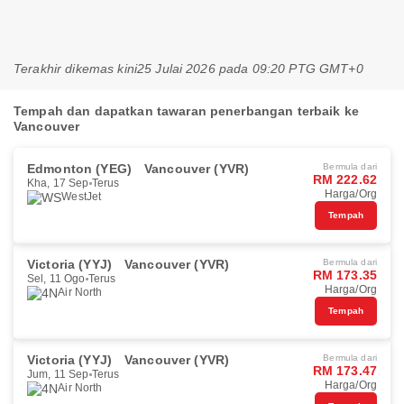
Terakhir dikemas kini
25 Julai 2026 pada 09:20 PTG GMT+0
Tempah dan dapatkan tawaran penerbangan terbaik ke
Vancouver
Edmonton (YEG)
Vancouver (YVR)
Bermula dari
RM 222.62
Kha, 17 Sep
Terus
Harga/Org
WestJet
Tempah
Victoria (YYJ)
Vancouver (YVR)
Bermula dari
RM 173.35
Sel, 11 Ogo
Terus
Harga/Org
Air North
Tempah
Victoria (YYJ)
Vancouver (YVR)
Bermula dari
RM 173.47
Jum, 11 Sep
Terus
Harga/Org
Air North