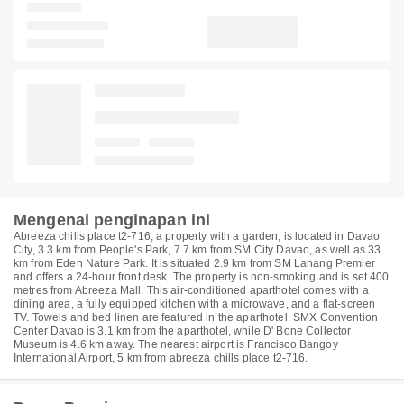
Mengenai penginapan ini
Abreeza chills place t2-716, a property with a garden, is located in Davao
City, 3.3 km from People's Park, 7.7 km from SM City Davao, as well as 33
km from Eden Nature Park. It is situated 2.9 km from SM Lanang Premier
and offers a 24-hour front desk. The property is non-smoking and is set 400
metres from Abreeza Mall. This air-conditioned aparthotel comes with a
dining area, a fully equipped kitchen with a microwave, and a flat-screen
TV. Towels and bed linen are featured in the aparthotel. SMX Convention
Center Davao is 3.1 km from the aparthotel, while D' Bone Collector
Museum is 4.6 km away. The nearest airport is Francisco Bangoy
International Airport, 5 km from abreeza chills place t2-716.