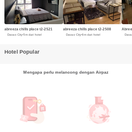
abreeza chills place t2-2508
abreeza chills place t2-2521
Abree
Davao City
6m dari hotel
Davao City
5m dari hotel
Dava
Hotel Popular
Mengapa perlu melancong dengan Airpaz