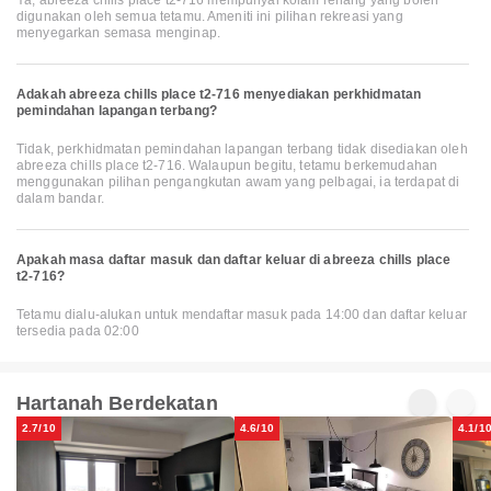
Ya, abreeza chills place t2-716 mempunyai kolam renang yang boleh
digunakan oleh semua tetamu. Ameniti ini pilihan rekreasi yang
menyegarkan semasa menginap.
Adakah abreeza chills place t2-716 menyediakan perkhidmatan
pemindahan lapangan terbang?
Tidak, perkhidmatan pemindahan lapangan terbang tidak disediakan oleh
abreeza chills place t2-716. Walaupun begitu, tetamu berkemudahan
menggunakan pilihan pengangkutan awam yang pelbagai, ia terdapat di
dalam bandar.
Apakah masa daftar masuk dan daftar keluar di abreeza chills place
t2-716?
Tetamu dialu-alukan untuk mendaftar masuk pada 14:00 dan daftar keluar
tersedia pada 02:00
Hartanah Berdekatan
2.7/10
4.6/10
4.1/1