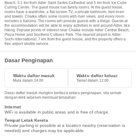
Beach, 3.1 km from Adler Saint Sarkis Cathedral and 5 km from Ice Cube
Curling Centre. The guest house has family rooms. At the guest house,
rooms have a wardrobe, a flat-screen TV, a private bathroom, bed linen
and towels. Chaika offers some rooms with river views, and every room
includes a balcony. The rooms will provide guests with a fridge. Guests at
the accommodation will be able to enjoy activities in and around Adler, like
hiking. Popular points of interest near Chaika include Adler Central Beach,
Plaza Home and Southern Cultures Park. The nearest airport is Adler-
Sochi International, 7 km from the guest house, and the property offers a
free airport shuttle service.
Dasar Penginapan
Waktu daftar masuk
Waktu daftar keluar
Mula dalam 14.00
Tamat dalam 12.00
Dasar daftar masuk mungkin berbeza antara penginapan, sila semak
dengan teliti sebelum membuat tempahan.
Internet
WiFi is available in public areas and is free of charge.
Tempat Letak Kereta
Private parking is possible at a location nearby (reservation is
needed) and charges may be applicable.