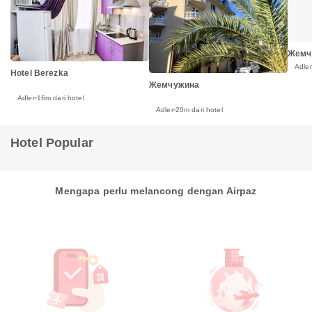
Жемч
Adler
Hotel Berezka
Жемчужина
Adler
16m dari hotel
Adler
20m dari hotel
Hotel Popular
Mengapa perlu melancong dengan Airpaz