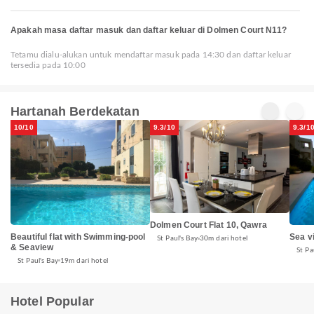
Apakah masa daftar masuk dan daftar keluar di Dolmen Court N11?
Tetamu dialu-alukan untuk mendaftar masuk pada 14:30 dan daftar keluar
tersedia pada 10:00
Hartanah Berdekatan
10/10
9.3/10
9.3/1
Dolmen Court Flat 10, Qawra
Beautiful flat with Swimming-pool
Sea v
St Paul's Bay
30m dari hotel
& Seaview
St Pa
St Paul's Bay
19m dari hotel
Hotel Popular