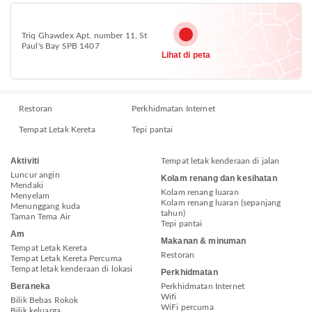
Triq Ghawdex Apt. number 11, St
Paul's Bay SPB 1407
Lihat di peta
Restoran
Perkhidmatan Internet
Tempat Letak Kereta
Tepi pantai
Aktiviti
Tempat letak kenderaan di jalan
Luncur angin
Kolam renang dan kesihatan
Mendaki
Kolam renang luaran
Menyelam
Kolam renang luaran (sepanjang
Menunggang kuda
tahun)
Taman Tema Air
Tepi pantai
Am
Makanan & minuman
Tempat Letak Kereta
Restoran
Tempat Letak Kereta Percuma
Tempat letak kenderaan di lokasi
Perkhidmatan
Beraneka
Perkhidmatan Internet
Wifi
Bilik Bebas Rokok
WiFi percuma
Bilik keluarga