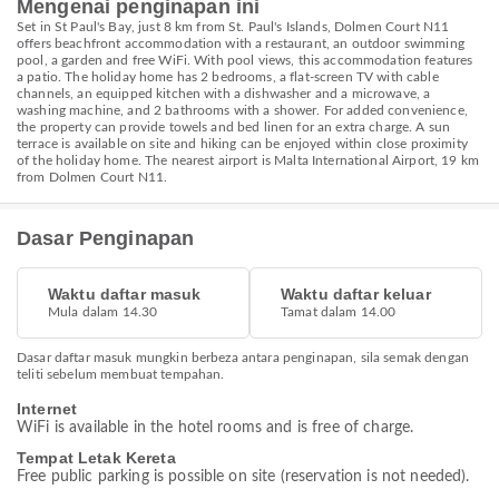
Mengenai penginapan ini
Set in St Paul's Bay, just 8 km from St. Paul's Islands, Dolmen Court N11
offers beachfront accommodation with a restaurant, an outdoor swimming
pool, a garden and free WiFi. With pool views, this accommodation features
a patio. The holiday home has 2 bedrooms, a flat-screen TV with cable
channels, an equipped kitchen with a dishwasher and a microwave, a
washing machine, and 2 bathrooms with a shower. For added convenience,
the property can provide towels and bed linen for an extra charge. A sun
terrace is available on site and hiking can be enjoyed within close proximity
of the holiday home. The nearest airport is Malta International Airport, 19 km
from Dolmen Court N11.
Dasar Penginapan
Waktu daftar masuk
Waktu daftar keluar
Mula dalam 14.30
Tamat dalam 14.00
Dasar daftar masuk mungkin berbeza antara penginapan, sila semak dengan
teliti sebelum membuat tempahan.
Internet
WiFi is available in the hotel rooms and is free of charge.
Tempat Letak Kereta
Free public parking is possible on site (reservation is not needed).