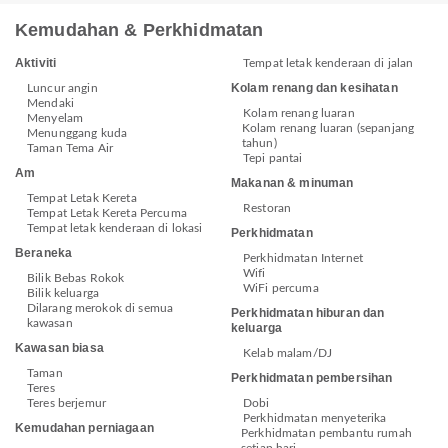
Kemudahan & Perkhidmatan
Aktiviti
Tempat letak kenderaan di jalan
Kolam renang dan kesihatan
Luncur angin
Mendaki
Kolam renang luaran
Menyelam
Kolam renang luaran (sepanjang
Menunggang kuda
tahun)
Taman Tema Air
Tepi pantai
Am
Makanan & minuman
Tempat Letak Kereta
Restoran
Tempat Letak Kereta Percuma
Tempat letak kenderaan di lokasi
Perkhidmatan
Beraneka
Perkhidmatan Internet
Wifi
Bilik Bebas Rokok
WiFi percuma
Bilik keluarga
Dilarang merokok di semua
Perkhidmatan hiburan dan
kawasan
keluarga
Kawasan biasa
Kelab malam/DJ
Taman
Perkhidmatan pembersihan
Teres
Teres berjemur
Dobi
Perkhidmatan menyeterika
Kemudahan perniagaan
Perkhidmatan pembantu rumah