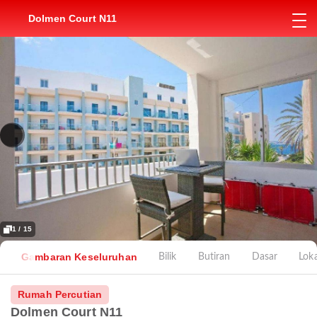
Dolmen Court N11
1 / 15
Gambaran Keseluruhan
Bilik
Butiran
Dasar
Loka
Rumah Percutian
Dolmen Court N11