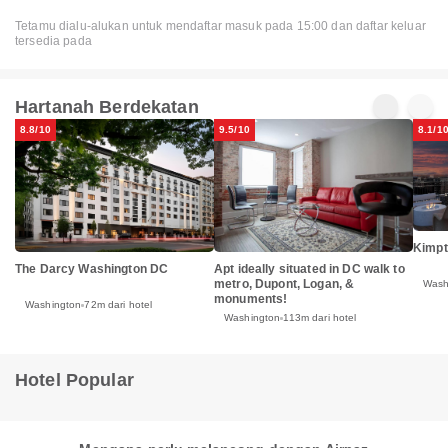
Tetamu dialu-alukan untuk mendaftar masuk pada 15:00 dan daftar keluar
tersedia pada
Hartanah Berdekatan
8.8/10
9.5/10
8.1/1
Kimpt
The Darcy Washington DC
Apt ideally situated in DC walk to
metro, Dupont, Logan, &
Wash
monuments!
Washington
72m dari hotel
Washington
113m dari hotel
Hotel Popular