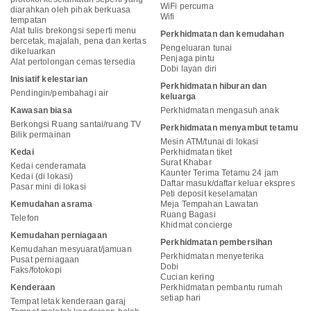
WiFi percuma
diarahkan oleh pihak berkuasa
Wifi
tempatan
Alat tulis brekongsi seperti menu
Perkhidmatan dan kemudahan
bercetak, majalah, pena dan kertas
Pengeluaran tunai
dikeluarkan
Penjaga pintu
Alat pertolongan cemas tersedia
Dobi layan diri
Inisiatif kelestarian
Perkhidmatan hiburan dan
Pendingin/pembahagi air
keluarga
Kawasan biasa
Perkhidmatan mengasuh anak
Berkongsi Ruang santai/ruang TV
Perkhidmatan menyambut tetamu
Bilik permainan
Mesin ATM/tunai di lokasi
Kedai
Perkhidmatan tiket
Surat Khabar
Kedai cenderamata
Kaunter Terima Tetamu 24 jam
Kedai (di lokasi)
Daftar masuk/daftar keluar ekspres
Pasar mini di lokasi
Peti deposit keselamatan
Kemudahan asrama
Meja Tempahan Lawatan
Ruang Bagasi
Telefon
Khidmat concierge
Kemudahan perniagaan
Perkhidmatan pembersihan
Kemudahan mesyuarat/jamuan
Perkhidmatan menyeterika
Pusat perniagaan
Dobi
Faks/fotokopi
Cucian kering
Kenderaan
Perkhidmatan pembantu rumah
setiap hari
Tempat letak kenderaan garaj