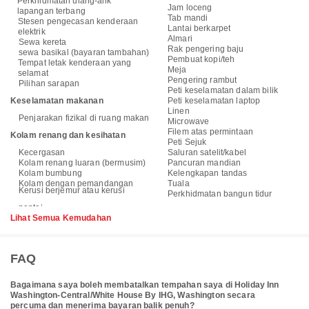
Perkhidmatan ulang-alik
Jam loceng
lapangan terbang
Tab mandi
Stesen pengecasan kenderaan
Lantai berkarpet
elektrik
Almari
Sewa kereta
Rak pengering baju
sewa basikal (bayaran tambahan)
Pembuat kopi/teh
Tempat letak kenderaan yang
Meja
selamat
Pengering rambut
Pilihan sarapan
Peti keselamatan dalam bilik
Keselamatan makanan
Peti keselamatan laptop
Linen
Penjarakan fizikal di ruang makan
Microwave
Filem atas permintaan
Kolam renang dan kesihatan
Peti Sejuk
Kecergasan
Saluran satelit/kabel
Kolam renang luaran (bermusim)
Pancuran mandian
Kolam bumbung
Kelengkapan tandas
Kolam dengan pemandangan
Tuala
Kerusi berjemur atau kerusi
Perkhidmatan bangun tidur
Lihat Semua Kemudahan
FAQ
Bagaimana saya boleh membatalkan tempahan saya di Holiday Inn
Washington-Central/White House By IHG, Washington secara
percuma dan menerima bayaran balik penuh?