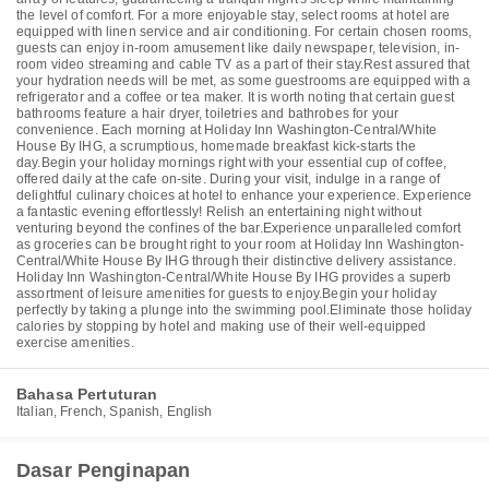
the level of comfort. For a more enjoyable stay, select rooms at hotel are
equipped with linen service and air conditioning. For certain chosen rooms,
guests can enjoy in-room amusement like daily newspaper, television, in-
room video streaming and cable TV as a part of their stay.Rest assured that
your hydration needs will be met, as some guestrooms are equipped with a
refrigerator and a coffee or tea maker. It is worth noting that certain guest
bathrooms feature a hair dryer, toiletries and bathrobes for your
convenience. Each morning at Holiday Inn Washington-Central/White
House By IHG, a scrumptious, homemade breakfast kick-starts the
day.Begin your holiday mornings right with your essential cup of coffee,
offered daily at the cafe on-site. During your visit, indulge in a range of
delightful culinary choices at hotel to enhance your experience. Experience
a fantastic evening effortlessly! Relish an entertaining night without
venturing beyond the confines of the bar.Experience unparalleled comfort
as groceries can be brought right to your room at Holiday Inn Washington-
Central/White House By IHG through their distinctive delivery assistance.
Holiday Inn Washington-Central/White House By IHG provides a superb
assortment of leisure amenities for guests to enjoy.Begin your holiday
perfectly by taking a plunge into the swimming pool.Eliminate those holiday
calories by stopping by hotel and making use of their well-equipped
exercise amenities.
Bahasa Pertuturan
Italian, French, Spanish, English
Dasar Penginapan