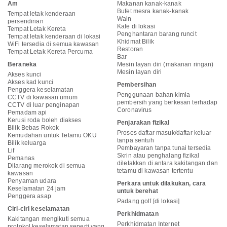
Am
Makanan kanak-kanak
Bufet mesra kanak-kanak
Tempat letak kenderaan
Wain
persendirian
Kafe di lokasi
Tempat Letak Kereta
Penghantaran barang runcit
Tempat letak kenderaan di lokasi
Khidmat Bilik
WiFi tersedia di semua kawasan
Restoran
Tempat Letak Kereta Percuma
Bar
Beraneka
Mesin layan diri (makanan ringan)
Mesin layan diri
Akses kunci
Akses kad kunci
Pembersihan
Penggera keselamatan
Penggunaan bahan kimia
CCTV di kawasan umum
pembersih yang berkesan terhadap
CCTV di luar penginapan
Coronavirus
Pemadam api
Kerusi roda boleh diakses
Penjarakan fizikal
Bilik Bebas Rokok
Proses daftar masuk/daftar keluar
Kemudahan untuk Tetamu OKU
tanpa sentuh
Bilik keluarga
Pembayaran tanpa tunai tersedia
Lif
Skrin atau penghalang fizikal
Pemanas
diletakkan di antara kakitangan dan
Dilarang merokok di semua
tetamu di kawasan tertentu
kawasan
Penyaman udara
Perkara untuk dilakukan, cara
Keselamatan 24 jam
untuk berehat
Penggera asap
Padang golf [di lokasi]
Ciri-ciri keselamatan
Perkhidmatan
Kakitangan mengikuti semua
Perkhidmatan Internet
protokol keselamatan seperti yang