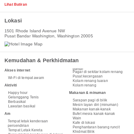
Lihat Butiran
Lokasi
1501 Rhode Island Avenue NW
Pusat Bandar Washington, Washington 20005
Kemudahan & Perkhidmatan
pantai
Akses internet
Pagar di sekitar kolam renang
Pusat kecergasan
Wi-Fi di tempat awam
Kolam renang luaran
Aktiviti
Kolam renang
Happy hour
Makanan & minuman
Gelanggang Tenis
Sarapan pagi di bilik
Berbasikal
Mesin layan diri (minuman)
Lawatan basikal
Makanan kanak-kanak
Am
Bufet mesra kanak-kanak
Wain
Tempat letak kenderaan
Kafe di lokasi
persendirian
Penghantaran barang runcit
Tempat Letak Kereta
Khidmat Bilik