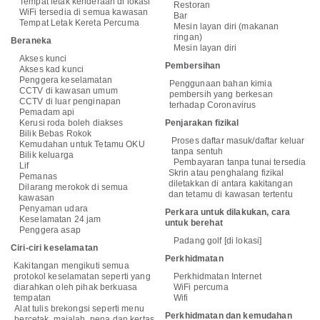
Tempat letak kenderaan di lokasi
Restoran
WiFi tersedia di semua kawasan
Bar
Tempat Letak Kereta Percuma
Mesin layan diri (makanan
ringan)
Beraneka
Mesin layan diri
Akses kunci
Pembersihan
Akses kad kunci
Penggera keselamatan
Penggunaan bahan kimia
CCTV di kawasan umum
pembersih yang berkesan
CCTV di luar penginapan
terhadap Coronavirus
Pemadam api
Kerusi roda boleh diakses
Penjarakan fizikal
Bilik Bebas Rokok
Proses daftar masuk/daftar keluar
Kemudahan untuk Tetamu OKU
tanpa sentuh
Bilik keluarga
Pembayaran tanpa tunai tersedia
Lif
Skrin atau penghalang fizikal
Pemanas
diletakkan di antara kakitangan
Dilarang merokok di semua
dan tetamu di kawasan tertentu
kawasan
Penyaman udara
Perkara untuk dilakukan, cara
Keselamatan 24 jam
untuk berehat
Penggera asap
Padang golf [di lokasi]
Ciri-ciri keselamatan
Perkhidmatan
Kakitangan mengikuti semua
protokol keselamatan seperti yang
Perkhidmatan Internet
diarahkan oleh pihak berkuasa
WiFi percuma
tempatan
Wifi
Alat tulis brekongsi seperti menu
Perkhidmatan dan kemudahan
bercetak, majalah, pena dan kertas