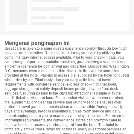
Mengenai penginapan ini
Great care is taken to ensure guests experience comfort through top-notch
services and amenities. Remain linked during your visit by utilizing the
complimentary internet access available.Prior to your check-in date, you
can arrange airport transportation services, guaranteeing a seamless and
efficient experience for both arrival and departure. Discovering Washington
D.C. becomes even more accessible, thanks to the car hire amenities
provided at the hotel. Parking is accessible, supplied by the hotel for guests
who arrive by car. Effortlessly plan your daily activities and travel
requirements with concierge service, express check-in or check-out,
luggage storage and safety deposit boxes provided by the front desk
services. Securing passes to the city's top attractions is simple with the
hotel's ticket service and tours.For extended visits or whenever required,
the laundromat, dry cleaning service and laundry service ensures your
preferred travel garments remain clean and accessible.During leisurely
days and evenings, in-room amenities such as room service and daily
housekeeping enable you to maximize your stay in the room.For minor or
impromptu requirements, the convenience stores can promptly cater to
them without the necessity of stepping out from the hotel.The hotel is
completely smoke-free.Crafted for coziness, every guestroom provides an
array of features, guaranteeing a tranquil night's sleep while maintaining