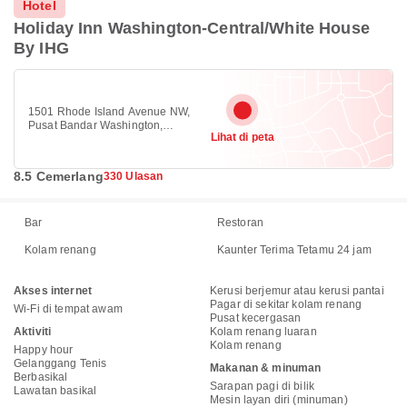
Hotel
Holiday Inn Washington-Central/White House
By IHG
1501 Rhode Island Avenue NW,
Pusat Bandar Washington,
Lihat di peta
Washington 20005
8.5 Cemerlang
330 Ulasan
Bar
Restoran
Kolam renang
Kaunter Terima Tetamu 24 jam
Akses internet
Kerusi berjemur atau kerusi pantai
Pagar di sekitar kolam renang
Wi-Fi di tempat awam
Pusat kecergasan
Aktiviti
Kolam renang luaran
Kolam renang
Happy hour
Gelanggang Tenis
Makanan & minuman
Berbasikal
Sarapan pagi di bilik
Lawatan basikal
Mesin layan diri (minuman)