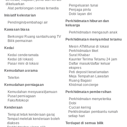
dikeluarkan
Pengeluaran tunai
Alat pertolongan cemas tersedia
Penjaga pintu
Dobi layan diri
Inisiatif kelestarian
Perkhidmatan hiburan dan
Pendingin/pembahagi air
keluarga
Kawasan biasa
Perkhidmatan mengasuh anak
Berkongsi Ruang santai/ruang TV
Perkhidmatan menyambut tetamu
Bilik permainan
Mesin ATM/tunai di lokasi
Kedai
Perkhidmatan tiket
Kedai cenderamata
Surat Khabar
Kedai (di lokasi)
Kaunter Terima Tetamu 24 jam
Pasar mini di lokasi
Daftar masuk/daftar keluar
ekspres
Kemudahan asrama
Peti deposit keselamatan
Meja Tempahan Lawatan
Telefon
Ruang Bagasi
Kemudahan perniagaan
Khidmat concierge
Kemudahan mesyuarat/jamuan
Perkhidmatan pembersihan
Pusat perniagaan
Perkhidmatan menyeterika
Faks/fotokopi
Dobi
Kenderaan
Cucian kering
Perkhidmatan pembantu rumah
Tempat letak kenderaan garaj
setiap hari
Tempat meletak kenderaan boleh
diakses
Terdapat di semua bilik