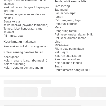
Tempat meletak kenderaan boleh
Terdapat di semua bilik
diakses
Jam loceng
Perkhidmatan ulang-alik lapangan
Tab mandi
terbang
Lantai berkarpet
Stesen pengecasan kenderaan
Almari
elektrik
Rak pengering baju
Sewa kereta
Pembuat kopi/teh
sewa basikal (bayaran tambahan)
Meja
Tempat letak kenderaan yang
Pengering rambut
selamat
Peti keselamatan dalam bilik
Pilihan sarapan
Peti keselamatan laptop
Keselamatan makanan
Linen
Microwave
Penjarakan fizikal di ruang makan
Filem atas permintaan
Kolam renang dan kesihatan
Peti Sejuk
Saluran satelit/kabel
Kecergasan
Pancuran mandian
Kolam renang luaran (bermusim)
Kelengkapan tandas
Kolam bumbung
Tuala
Kolam dengan pemandangan
Perkhidmatan bangun tidur