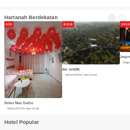
Hartanah Berdekatan
8/10
8.2/10
10/10
Jnayn
Dega
dar seddik
Gafsa
4347m dari hotel
Relax Max Gafsa
Gafsa
3317m dari hotel
Hotel Popular