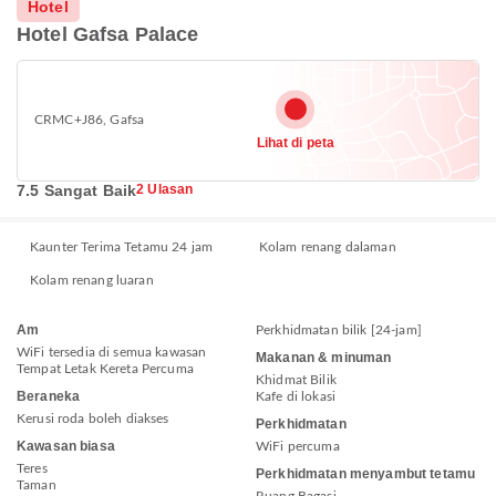
Hotel
Hotel Gafsa Palace
CRMC+J86, Gafsa
Lihat di peta
7.5 Sangat Baik
2 Ulasan
Kaunter Terima Tetamu 24 jam
Kolam renang dalaman
Kolam renang luaran
Am
Perkhidmatan bilik [24-jam]
WiFi tersedia di semua kawasan
Makanan & minuman
Tempat Letak Kereta Percuma
Khidmat Bilik
Beraneka
Kafe di lokasi
Kerusi roda boleh diakses
Perkhidmatan
Kawasan biasa
WiFi percuma
Teres
Perkhidmatan menyambut tetamu
Taman
Ruang Bagasi