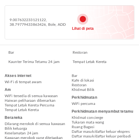
9.007632233121122,
38.79779433863426, Bole, ADD
Lihat di peta
Bar
Restoran
Kaunter Terima Tetamu 24 jam
Tempat Letak Kereta
Akses internet
Bar
Kafe di lokasi
Wi-Fi di tempat awam
Restoran
Am
Khidmat Bilik
WiFi tersedia di semua kawasan
Perkhidmatan
Haiwan peliharaan dibenarkan
WiFi percuma
Tempat Letak Kereta Percuma
Tempat Letak Kereta
Perkhidmatan menyambut tetamu
Beraneka
Khidmat concierge
Tukaran mata wang
Dilarang merokok di semua kawasan
Ruang Bagasi
Bilik keluarga
Daftar masuk/daftar keluar ekspres
Keselamatan 24 jam
Daftar masuk/daftar keluar peribadi
Kawasan merokok yang ditetapkan