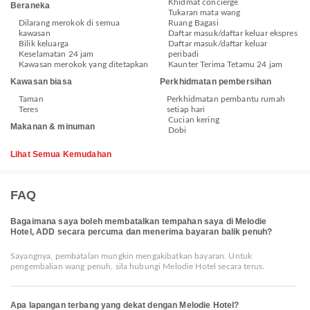
Khidmat concierge
Beraneka
Tukaran mata wang
Dilarang merokok di semua
Ruang Bagasi
kawasan
Daftar masuk/daftar keluar ekspres
Bilik keluarga
Daftar masuk/daftar keluar
Keselamatan 24 jam
peribadi
Kawasan merokok yang ditetapkan
Kaunter Terima Tetamu 24 jam
Kawasan biasa
Perkhidmatan pembersihan
Taman
Perkhidmatan pembantu rumah
Teres
setiap hari
Cucian kering
Makanan & minuman
Dobi
Lihat Semua Kemudahan
FAQ
Bagaimana saya boleh membatalkan tempahan saya di Melodie
Hotel, ADD secara percuma dan menerima bayaran balik penuh?
Sayangnya, pembatalan mungkin mengakibatkan bayaran. Untuk
pengembalian wang penuh, sila hubungi Melodie Hotel secara terus.
Apa lapangan terbang yang dekat dengan Melodie Hotel?