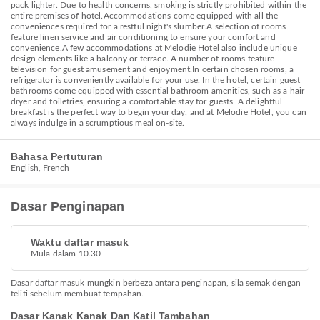
pack lighter. Due to health concerns, smoking is strictly prohibited within the
entire premises of hotel.Accommodations come equipped with all the
conveniences required for a restful night's slumber.A selection of rooms
feature linen service and air conditioning to ensure your comfort and
convenience.A few accommodations at Melodie Hotel also include unique
design elements like a balcony or terrace. A number of rooms feature
television for guest amusement and enjoyment.In certain chosen rooms, a
refrigerator is conveniently available for your use. In the hotel, certain guest
bathrooms come equipped with essential bathroom amenities, such as a hair
dryer and toiletries, ensuring a comfortable stay for guests. A delightful
breakfast is the perfect way to begin your day, and at Melodie Hotel, you can
always indulge in a scrumptious meal on-site.
Bahasa Pertuturan
English, French
Dasar Penginapan
Waktu daftar masuk
Mula dalam 10.30
Dasar daftar masuk mungkin berbeza antara penginapan, sila semak dengan
teliti sebelum membuat tempahan.
Dasar Kanak Kanak Dan Katil Tambahan