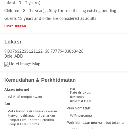
Infant : 0 - 2 year(s)
Children : 3 - 12 year(s). Stay for free if using existing bedding
Guests 13 years and older are considered as adults
Lihat Butiran
Lokasi
9.007632233121122, 38.79779433863426
Bole, ADD
Kemudahan & Perkhidmatan
Bar
Akses internet
Kafe di lokasi
Wi-Fi di tempat awam
Restoran
Khidmat Bilik
Am
Perkhidmatan
WiFi tersedia di semua kawasan
Haiwan peliharaan dibenarkan
WiFi percuma
Tempat Letak Kereta Percuma
Perkhidmatan menyambut tetamu
Tempat Letak Kereta