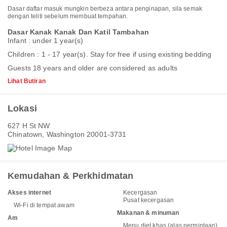
Dasar daftar masuk mungkin berbeza antara penginapan, sila semak
dengan teliti sebelum membuat tempahan.
Dasar Kanak Kanak Dan Katil Tambahan
Infant : under 1 year(s)
Children : 1 - 17 year(s). Stay for free if using existing bedding
Guests 18 years and older are considered as adults
Lihat Butiran
Lokasi
627 H St NW
Chinatown, Washington 20001-3731
Kemudahan & Perkhidmatan
Akses internet
Kecergasan
Pusat kecergasan
Wi-Fi di tempat awam
Makanan & minuman
Am
Menu diet khas (atas permintaan)