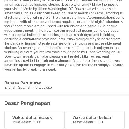
provided. Continuously receive the support you require through front desk
amenities such as luggage storage. Desire to unwind? Make the most of
your visit at Motto by Hilton Washington DC Downtown with accessible
amenities such as daily housekeeping.Due to health concerns, smoking is
strictly prohibited within the entire premises of hotel.Accommodations come
equipped with all the conveniences required for a restful night's slumber. A
few chosen rooms are equipped with television and cable TV to ensure
guest amusement. In the hotel, certain guest bathrooms come equipped
with essential bathroom amenities, such as a hair dryer and toiletries,
ensuring a comfortable stay for guests. Allow your journey to be free from
the pangs of hunger! On-site eateries offer delicious and accessible meal
choices.An evening spent at hotel's bar can offer as much enjoyment as
venturing out with your fellow travelers. At Motto by Hilton Washington DC
Downtown, guests can take pleasure in the delightful recreational
amenities provided for their entertainment. At the hotel fitness center, you
have the option to engage in your daily exercise routine or simply alleviate
your jet lag by breaking a sweat.
Bahasa Pertuturan
English, Spanish, Portuguese
Dasar Penginapan
Waktu daftar masuk
Waktu daftar keluar
Mula dalam 15.00
Tamat dalam 11.00