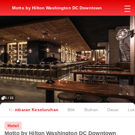
Motto by Hilton Washington DC Downtown
1 / 22
Gambaran Keseluruhan
Bilik
Butiran
Dasar
Lok
Hotel
Motto by Hilton Washington DC Downtown