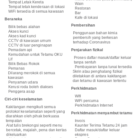
Tempat Letak Kereta
Wain
Tempat letak kenderaan di lokasi
Restoran
WiFi tersedia di semua kawasan
Bar
Kafe di lokasi
Beraneka
Pembersihan
Bilik bebas alahan
Akses kunci
Penggunaan bahan kimia
Akses kad kunci
pembersih yang berkesan
CCTV di kawasan umum
terhadap Coronavirus
CCTV di luar penginapan
Pemadam api
Penjarakan fizikal
Kemudahan untuk Tetamu OKU
Proses daftar masuk/daftar keluar
Lif
tanpa sentuh
Bilik Bebas Rokok
Pembayaran tanpa tunai tersedia
Pemanas
Skrin atau penghalang fizikal
Dilarang merokok di semua
diletakkan di antara kakitangan
kawasan
dan tetamu di kawasan tertentu
Penyaman udara
Kerusi roda boleh diakses
Perkhidmatan
Penggera asap
Wifi
Ciri-ciri keselamatan
WiFi percuma
Perkhidmatan Internet
Kakitangan mengikuti semua
protokol keselamatan seperti yang
Perkhidmatan menyambut tetamu
diarahkan oleh pihak berkuasa
tempatan
Invois
Alat tulis brekongsi seperti menu
Kaunter Terima Tetamu 24 jam
bercetak, majalah, pena dan kertas
Daftar masuk/daftar keluar
dikeluarkan
ekspres