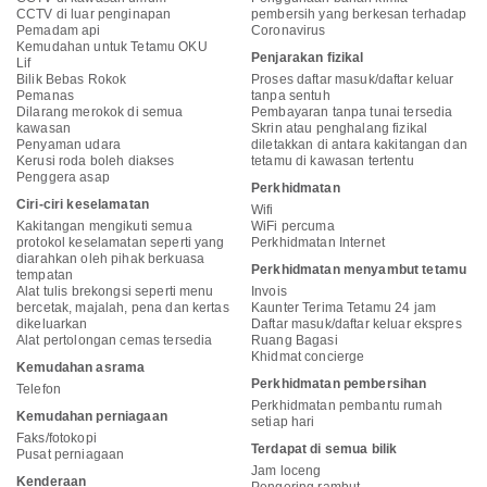
CCTV di luar penginapan
pembersih yang berkesan terhadap
Pemadam api
Coronavirus
Kemudahan untuk Tetamu OKU
Penjarakan fizikal
Lif
Bilik Bebas Rokok
Proses daftar masuk/daftar keluar
Pemanas
tanpa sentuh
Dilarang merokok di semua
Pembayaran tanpa tunai tersedia
kawasan
Skrin atau penghalang fizikal
Penyaman udara
diletakkan di antara kakitangan dan
Kerusi roda boleh diakses
tetamu di kawasan tertentu
Penggera asap
Perkhidmatan
Ciri-ciri keselamatan
Wifi
Kakitangan mengikuti semua
WiFi percuma
protokol keselamatan seperti yang
Perkhidmatan Internet
diarahkan oleh pihak berkuasa
Perkhidmatan menyambut tetamu
tempatan
Alat tulis brekongsi seperti menu
Invois
bercetak, majalah, pena dan kertas
Kaunter Terima Tetamu 24 jam
dikeluarkan
Daftar masuk/daftar keluar ekspres
Alat pertolongan cemas tersedia
Ruang Bagasi
Khidmat concierge
Kemudahan asrama
Perkhidmatan pembersihan
Telefon
Perkhidmatan pembantu rumah
Kemudahan perniagaan
setiap hari
Faks/fotokopi
Terdapat di semua bilik
Pusat perniagaan
Jam loceng
Kenderaan