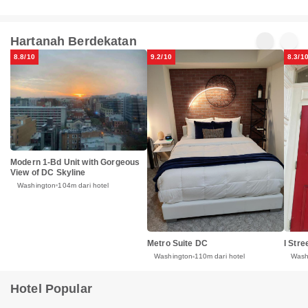
Hartanah Berdekatan
8.8/10
9.2/10
8.3/1
Modern 1-Bd Unit with Gorgeous
View of DC Skyline
Washington
104m dari hotel
I Str
Metro Suite DC
Wash
Washington
110m dari hotel
Hotel Popular