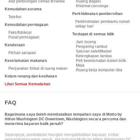
Alat pertolongan cemas tersedia
Ruang Bagasi
Khidmat concierge
Kemudahan asrama
Perkhidmatan pembersihan
Telefon
Perkhidmatan pembantu rumah
Kemudahan perniagaan
setiap hari
Faks/fotokopi
Terdapat di semua bilik
Pusat perniagaan
Jam loceng
Kenderaan
Pengering rambut
Saluran satelit/kabel
Pilihan sarapan
Kelengkapan tandas
Keselamatan makanan
Peti keselamatan dalam bilik
Meja
Penjarakan fizikal di ruang makan
Ruang kerja komputer riba
Kolam renang dan kesihatan
Lihat Semua Kemudahan
FAQ
Bagaimana saya boleh membatalkan tempahan saya di Motto by
Hilton Washington DC Downtown, Washington secara percuma dan
menerima bayaran balik penuh?
Sayangnya, pembatalan mungkin mengakibatkan bayaran. Untuk
pengembalian wang penuh, sila hubungi Motto by Hilton Washington DC