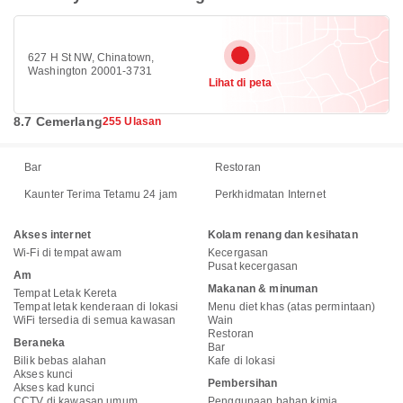
627 H St NW, Chinatown,
Washington 20001-3731
Lihat di peta
8.7 Cemerlang
255 Ulasan
Bar
Restoran
Kaunter Terima Tetamu 24 jam
Perkhidmatan Internet
Akses internet
Kolam renang dan kesihatan
Wi-Fi di tempat awam
Kecergasan
Pusat kecergasan
Am
Makanan & minuman
Tempat Letak Kereta
Tempat letak kenderaan di lokasi
Menu diet khas (atas permintaan)
WiFi tersedia di semua kawasan
Wain
Restoran
Beraneka
Bar
Bilik bebas alahan
Kafe di lokasi
Akses kunci
Pembersihan
Akses kad kunci
CCTV di kawasan umum
Penggunaan bahan kimia