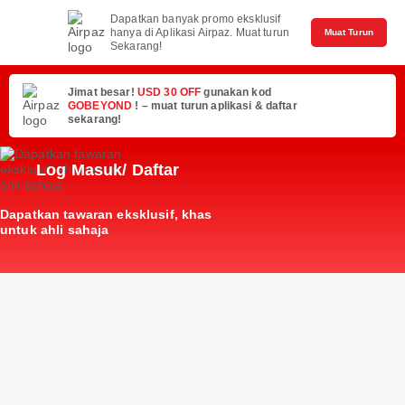
Dapatkan banyak promo eksklusif
hanya di Aplikasi Airpaz. Muat turun
Muat Turun
Sekarang!
Jimat besar!
USD 30 OFF
gunakan kod
GOBEYOND
! – muat turun aplikasi & daftar
sekarang!
Log Masuk/ Daftar
Dapatkan tawaran eksklusif, khas
untuk ahli sahaja