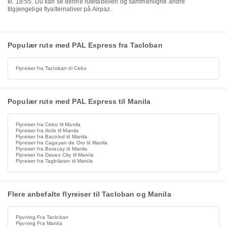
kl. 18:55. Du kan se denne rutetabellen og sammenligne andre
tilgjengelige flyalternativer på Airpaz.
Populær rute med PAL Express fra Tacloban
Flyreiser fra Tacloban til Cebu
Populær rute med PAL Express til Manila
Flyreiser fra Cebu til Manila
Flyreiser fra Iloilo til Manila
Flyreiser fra Bacolod til Manila
Flyreiser fra Cagayan de Oro til Manila
Flyreiser fra Boracay til Manila
Flyreiser fra Davao City til Manila
Flyreiser fra Tagbilaran til Manila
Flere anbefalte flyreiser til Tacloban og Manila
Flyvning Fra Tacloban
Flyvning Fra Manila