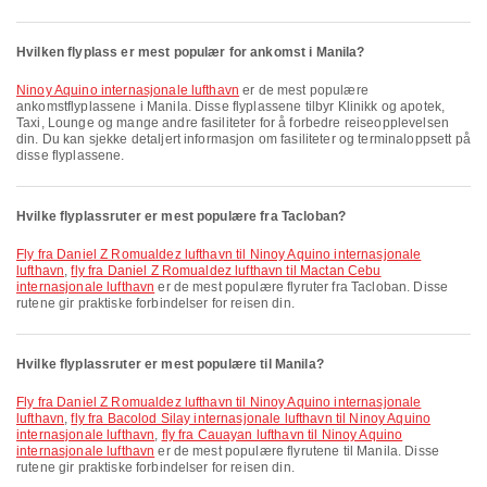
Hvilken flyplass er mest populær for ankomst i Manila?
Ninoy Aquino internasjonale lufthavn
er de mest populære
ankomstflyplassene i Manila. Disse flyplassene tilbyr Klinikk og apotek,
Taxi, Lounge og mange andre fasiliteter for å forbedre reiseopplevelsen
din. Du kan sjekke detaljert informasjon om fasiliteter og terminaloppsett på
disse flyplassene.
Hvilke flyplassruter er mest populære fra Tacloban?
fly fra Daniel Z Romualdez lufthavn til Ninoy Aquino internasjonale
lufthavn
,
fly fra Daniel Z Romualdez lufthavn til Mactan Cebu
internasjonale lufthavn
er de mest populære flyruter fra Tacloban. Disse
rutene gir praktiske forbindelser for reisen din.
Hvilke flyplassruter er mest populære til Manila?
fly fra Daniel Z Romualdez lufthavn til Ninoy Aquino internasjonale
lufthavn
,
fly fra Bacolod Silay internasjonale lufthavn til Ninoy Aquino
internasjonale lufthavn
,
fly fra Cauayan lufthavn til Ninoy Aquino
internasjonale lufthavn
er de mest populære flyrutene til Manila. Disse
rutene gir praktiske forbindelser for reisen din.