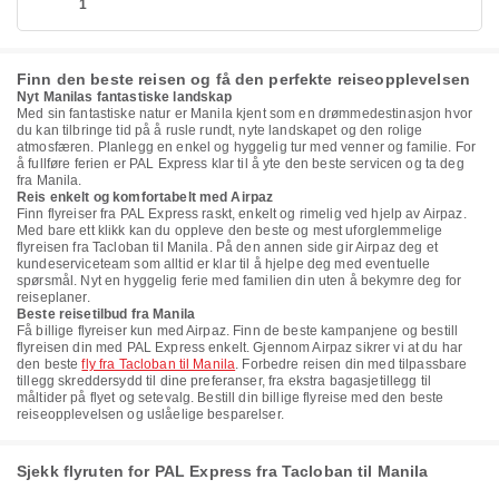
1
Finn den beste reisen og få den perfekte reiseopplevelsen
Nyt Manilas fantastiske landskap
Med sin fantastiske natur er Manila kjent som en drømmedestinasjon hvor
du kan tilbringe tid på å rusle rundt, nyte landskapet og den rolige
atmosfæren. Planlegg en enkel og hyggelig tur med venner og familie. For
å fullføre ferien er PAL Express klar til å yte den beste servicen og ta deg
fra Manila.
Reis enkelt og komfortabelt med Airpaz
Finn flyreiser fra PAL Express raskt, enkelt og rimelig ved hjelp av Airpaz.
Med bare ett klikk kan du oppleve den beste og mest uforglemmelige
flyreisen fra Tacloban til Manila. På den annen side gir Airpaz deg et
kundeserviceteam som alltid er klar til å hjelpe deg med eventuelle
spørsmål. Nyt en hyggelig ferie med familien din uten å bekymre deg for
reiseplaner.
Beste reisetilbud fra Manila
Få billige flyreiser kun med Airpaz. Finn de beste kampanjene og bestill
flyreisen din med PAL Express enkelt. Gjennom Airpaz sikrer vi at du har
den beste
fly fra Tacloban til Manila
. Forbedre reisen din med tilpassbare
tillegg skreddersydd til dine preferanser, fra ekstra bagasjetillegg til
måltider på flyet og setevalg. Bestill din billige flyreise med den beste
reiseopplevelsen og uslåelige besparelser.
Sjekk flyruten for PAL Express fra Tacloban til Manila