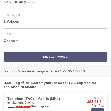
man. 10. aug. 2026
Passasjerer
1 Voksen
Class
Økonomi
Søk etter flyreiser
Sist oppdatert den
6. august 2026 kl. 21:05 GMT+0
Bestill og få de beste flytilbudene for PAL Express fra
Tacloban til Manila
Tacloban (TAC)
Manila (MNL)
Start fra
US$ 43.54
lør. 22. aug.
Direkte
Pris/ Pax
PAL Express