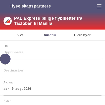
Flyselskapspartnere
PAL Express billige flybilletter fra
Tacloban til Manila
En vei
Rundtur
Flere byer
Fra
Opprinnelse
Til
Destinasjon
Avgang
søn. 9. aug. 2026
Retur