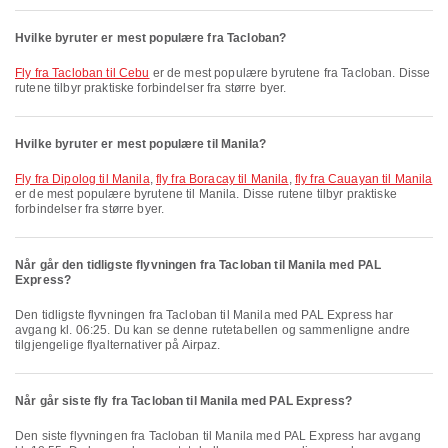
Hvilke byruter er mest populære fra Tacloban?
fly fra Tacloban til Cebu
er de mest populære byrutene fra Tacloban. Disse
rutene tilbyr praktiske forbindelser fra større byer.
Hvilke byruter er mest populære til Manila?
fly fra Dipolog til Manila
,
fly fra Boracay til Manila
,
fly fra Cauayan til Manila
er de mest populære byrutene til Manila. Disse rutene tilbyr praktiske
forbindelser fra større byer.
Når går den tidligste flyvningen fra Tacloban til Manila med PAL
Express?
Den tidligste flyvningen fra Tacloban til Manila med PAL Express har
avgang kl. 06:25. Du kan se denne rutetabellen og sammenligne andre
tilgjengelige flyalternativer på Airpaz.
Når går siste fly fra Tacloban til Manila med PAL Express?
Den siste flyvningen fra Tacloban til Manila med PAL Express har avgang