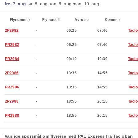
fre. 7. aug.
lør. 8. aug.
søn. 9. aug.
man. 10. aug.
Flynummer
Flymodell
Avreise
Kommer
2P2982
-
06:25
07:40
Tacl
PR2982
-
06:25
07:40
Tacl
PR2984
-
09:10
10:30
Tacl
2P2986
-
13:35
14:55
Tacl
PR2986
-
13:35
14:55
Tacl
2P2988
-
18:55
20:15
Tacl
PR2988
-
18:55
20:15
Tacl
Vanlige spørsmål om flyreise med PAL Express fra Tacloban