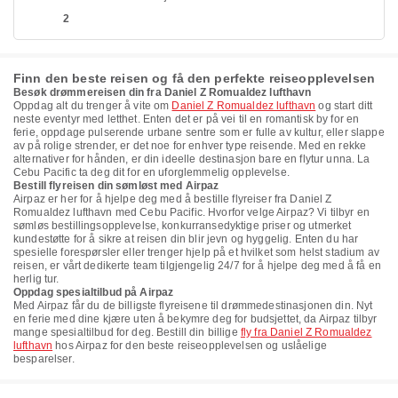
2
Finn den beste reisen og få den perfekte reiseopplevelsen
Besøk drømmereisen din fra Daniel Z Romualdez lufthavn
Oppdag alt du trenger å vite om
Daniel Z Romualdez lufthavn
og start ditt
neste eventyr med letthet. Enten det er på vei til en romantisk by for en
ferie, oppdage pulserende urbane sentre som er fulle av kultur, eller slappe
av på rolige strender, er det noe for enhver type reisende. Med en rekke
alternativer for hånden, er din ideelle destinasjon bare en flytur unna. La
Cebu Pacific ta deg dit for en uforglemmelig opplevelse.
Bestill flyreisen din sømløst med Airpaz
Airpaz er her for å hjelpe deg med å bestille flyreiser fra Daniel Z
Romualdez lufthavn med Cebu Pacific. Hvorfor velge Airpaz? Vi tilbyr en
sømløs bestillingsopplevelse, konkurransedyktige priser og utmerket
kundestøtte for å sikre at reisen din blir jevn og hyggelig. Enten du har
spesielle forespørsler eller trenger hjelp på et hvilket som helst stadium av
reisen, er vårt dedikerte team tilgjengelig 24/7 for å hjelpe deg med å få en
herlig tur.
Oppdag spesialtilbud på Airpaz
Med Airpaz får du de billigste flyreisene til drømmedestinasjonen din. Nyt
en ferie med dine kjære uten å bekymre deg for budsjettet, da Airpaz tilbyr
mange spesialtilbud for deg. Bestill din billige
fly fra Daniel Z Romualdez
lufthavn
hos Airpaz for den beste reiseopplevelsen og uslåelige
besparelser.