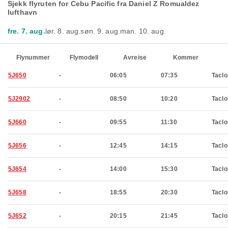
Sjekk flyruten for Cebu Pacific fra Daniel Z Romualdez
lufthavn
fre. 7. aug.
lør. 8. aug.
søn. 9. aug.
man. 10. aug.
Flynummer
Flymodell
Avreise
Kommer
5J650
-
06:05
07:35
Tacl
5J2902
-
08:50
10:20
Tacl
5J660
-
09:55
11:30
Tacl
5J656
-
12:45
14:15
Tacl
5J654
-
14:00
15:30
Tacl
5J658
-
18:55
20:30
Tacl
5J652
-
20:15
21:45
Tacl