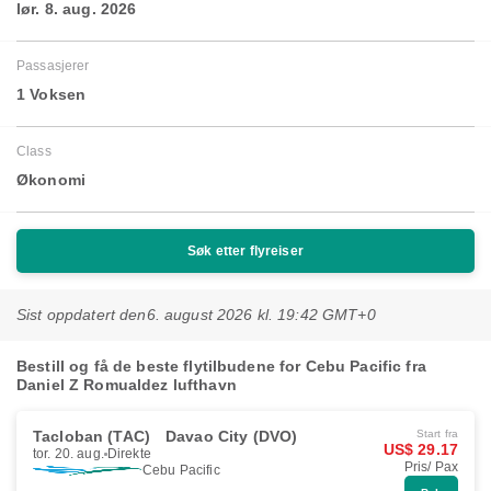
lør. 8. aug. 2026
Passasjerer
1 Voksen
Class
Økonomi
Søk etter flyreiser
Sist oppdatert den
6. august 2026 kl. 19:42 GMT+0
Bestill og få de beste flytilbudene for Cebu Pacific fra
Daniel Z Romualdez lufthavn
Tacloban (TAC)
Davao City (DVO)
Start fra
US$ 29.17
tor. 20. aug.
Direkte
Pris/ Pax
Cebu Pacific