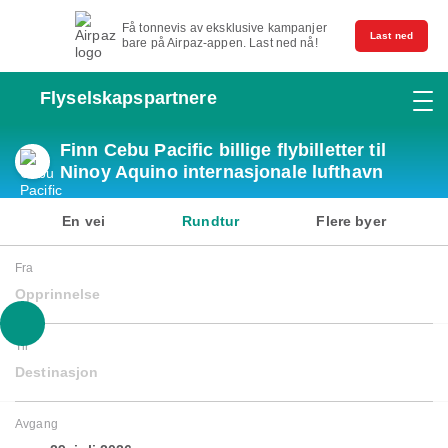
Få tonnevis av eksklusive kampanjer
Last ned
bare på Airpaz-appen. Last ned nå!
Flyselskapspartnere
Finn Cebu Pacific billige flybilletter til
Ninoy Aquino internasjonale lufthavn
En vei
Rundtur
Flere byer
Fra
Opprinnelse
Til
Destinasjon
Avgang