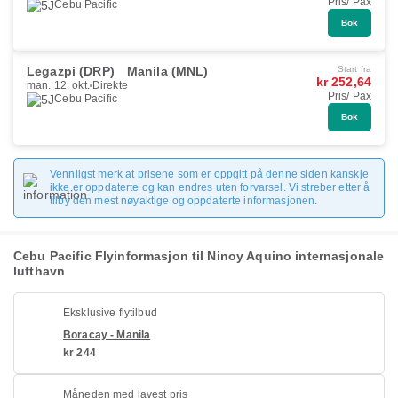
Pris/ Pax
Cebu Pacific
Bok
Legazpi (DRP)
Manila (MNL)
Start fra
kr 252,64
man. 12. okt.
Direkte
Pris/ Pax
Cebu Pacific
Bok
Vennligst merk at prisene som er oppgitt på denne siden kanskje
ikke er oppdaterte og kan endres uten forvarsel. Vi streber etter å
tilby den mest nøyaktige og oppdaterte informasjonen.
Cebu Pacific Flyinformasjon til Ninoy Aquino internasjonale
lufthavn
Eksklusive flytilbud
Boracay - Manila
kr 244
Måneden med lavest pris