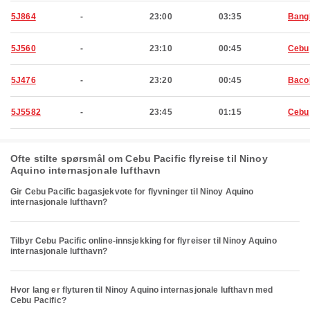
5J864
-
23:00
03:35
Bang
5J560
-
23:10
00:45
Cebu
5J476
-
23:20
00:45
Baco
5J5582
-
23:45
01:15
Cebu
Ofte stilte spørsmål om Cebu Pacific flyreise til Ninoy
Aquino internasjonale lufthavn
Gir Cebu Pacific bagasjekvote for flyvninger til Ninoy Aquino
internasjonale lufthavn?
Tilbyr Cebu Pacific online-innsjekking for flyreiser til Ninoy Aquino
internasjonale lufthavn?
Hvor lang er flyturen til Ninoy Aquino internasjonale lufthavn med
Cebu Pacific?