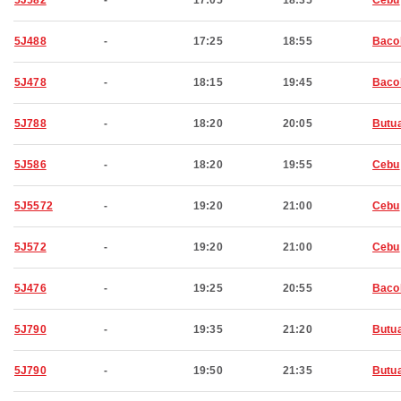
5J582
-
17:05
18:35
Cebu
5J488
-
17:25
18:55
Baco
5J478
-
18:15
19:45
Baco
5J788
-
18:20
20:05
Butu
5J586
-
18:20
19:55
Cebu
5J5572
-
19:20
21:00
Cebu
5J572
-
19:20
21:00
Cebu
5J476
-
19:25
20:55
Baco
5J790
-
19:35
21:20
Butu
5J790
-
19:50
21:35
Butu