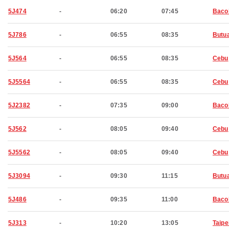
5J474
-
06:20
07:45
Baco
5J786
-
06:55
08:35
Butu
5J564
-
06:55
08:35
Cebu
5J5564
-
06:55
08:35
Cebu
5J2382
-
07:35
09:00
Baco
5J562
-
08:05
09:40
Cebu
5J5562
-
08:05
09:40
Cebu
5J3094
-
09:30
11:15
Butu
5J486
-
09:35
11:00
Baco
5J313
-
10:20
13:05
Taipe