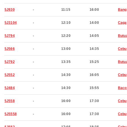
5J930
-
11:15
16:00
Bang
5J3104
-
12:10
14:00
Caga
5J794
-
12:20
14:05
Butu
5J566
-
13:00
14:35
Cebu
5J792
-
13:35
15:25
Butu
5J552
-
14:30
16:05
Cebu
5J484
-
14:30
15:55
Baco
5J558
-
16:00
17:30
Cebu
5J5558
-
16:00
17:30
Cebu