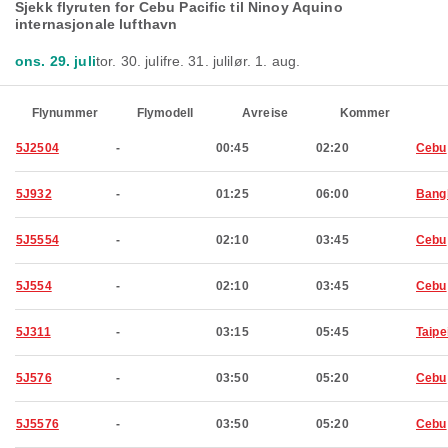
Sjekk flyruten for Cebu Pacific til Ninoy Aquino
internasjonale lufthavn
ons. 29. juli
tor. 30. juli
fre. 31. juli
lør. 1. aug.
Flynummer
Flymodell
Avreise
Kommer
5J2504
-
00:45
02:20
Cebu
5J932
-
01:25
06:00
Bang
5J5554
-
02:10
03:45
Cebu
5J554
-
02:10
03:45
Cebu
5J311
-
03:15
05:45
Taipe
5J576
-
03:50
05:20
Cebu
5J5576
-
03:50
05:20
Cebu