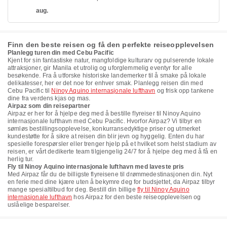
aug.
Finn den beste reisen og få den perfekte reiseopplevelsen
Planlegg turen din med Cebu Pacific
Kjent for sin fantastiske natur, mangfoldige kulturarv og pulserende lokale
attraksjoner, gir Manila et utrolig og uforglemmelig eventyr for alle
besøkende. Fra å utforske historiske landemerker til å smake på lokale
delikatesser, her er det noe for enhver smak. Planlegg reisen din med
Cebu Pacific til
Ninoy Aquino internasjonale lufthavn
og frisk opp tankene
dine fra verdens kjas og mas.
Airpaz som din reisepartner
Airpaz er her for å hjelpe deg med å bestille flyreiser til Ninoy Aquino
internasjonale lufthavn med Cebu Pacific. Hvorfor Airpaz? Vi tilbyr en
sømløs bestillingsopplevelse, konkurransedyktige priser og utmerket
kundestøtte for å sikre at reisen din blir jevn og hyggelig. Enten du har
spesielle forespørsler eller trenger hjelp på et hvilket som helst stadium av
reisen, er vårt dedikerte team tilgjengelig 24/7 for å hjelpe deg med å få en
herlig tur.
Fly til Ninoy Aquino internasjonale lufthavn med laveste pris
Med Airpaz får du de billigste flyreisene til drømmedestinasjonen din. Nyt
en ferie med dine kjære uten å bekymre deg for budsjettet, da Airpaz tilbyr
mange spesialtilbud for deg. Bestill din billige
fly til Ninoy Aquino
internasjonale lufthavn
hos Airpaz for den beste reiseopplevelsen og
uslåelige besparelser.