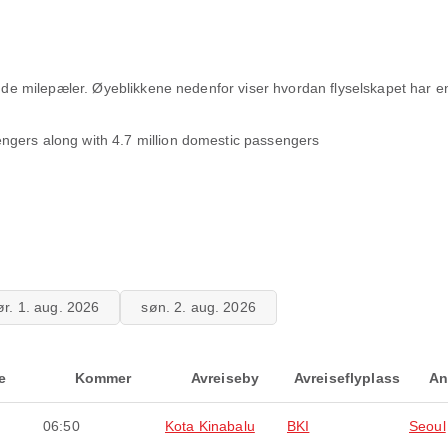
rende milepæler. Øyeblikkene nedenfor viser hvordan flyselskapet har
ssengers along with 4.7 million domestic passengers
ør. 1. aug. 2026
søn. 2. aug. 2026
e
Kommer
Avreiseby
Avreiseflyplass
An
06:50
Kota Kinabalu
BKI
Seoul