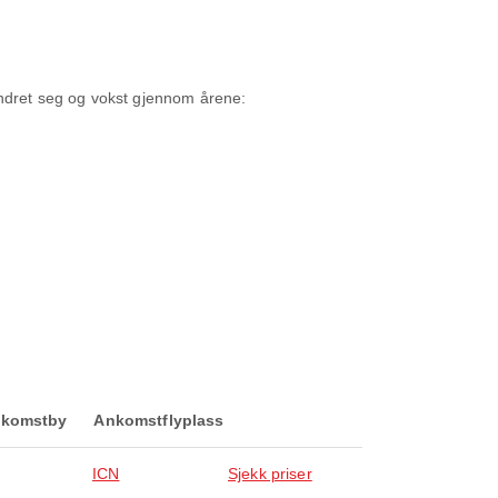
 endret seg og vokst gjennom årene:
komstby
Ankomstflyplass
ICN
Sjekk priser