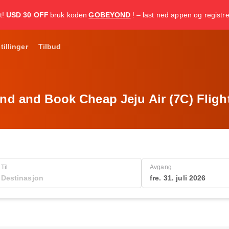
t!
USD 30 OFF
bruk koden
GOBEYOND
! – last ned appen og registr
tillinger
Tilbud
ind and Book Cheap Jeju Air (7C) Fligh
Til
Avgang
fre. 31. juli 2026