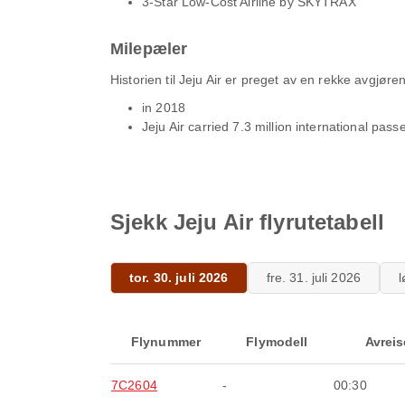
3-Star Low-Cost Airline by SKYTRAX
Milepæler
Historien til Jeju Air er preget av en rekke avgjø
in 2018
Jeju Air carried 7.3 million international pa
Sjekk Jeju Air flyrutetabell
tor. 30. juli 2026
fre. 31. juli 2026
l
Flynummer
Flymodell
Avreis
7C2604
-
00:30