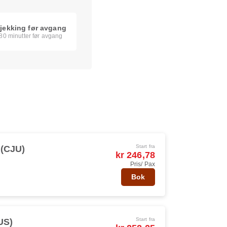
jekking før avgang
80 minutter før avgang
Start fra
 (CJU)
kr 246,78
Pris/ Pax
Bok
Start fra
US)