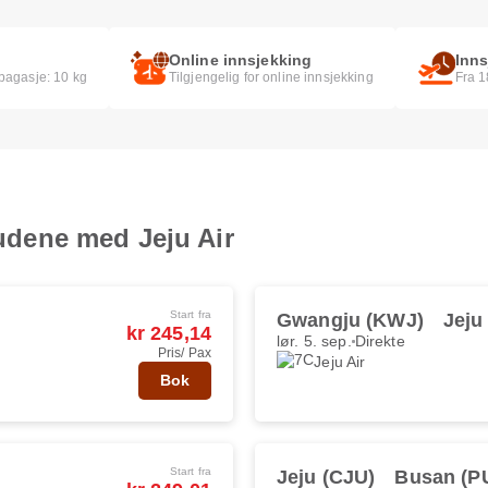
Online innsjekking
Inns
dbagasje: 10 kg
Tilgjengelig for online innsjekking
Fra 1
lbudene med Jeju Air
Start fra
Gwangju (KWJ)
Jeju
kr 245,14
lør. 5. sep.
Direkte
Pris/ Pax
Jeju Air
Bok
Start fra
Jeju (CJU)
Busan (P