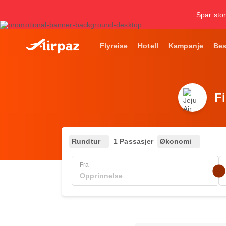
Spar stor
Flyreise
Hotell
Kampanje
Bes
F
Rundtur
1 Passasjer
Økonomi
Fra