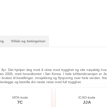
ing
Vilkår og betingelser
 du flyr. Det hjelper deg med å reise med trygghet og vite nøyaktig hv
iden 2005, med hovedkontor i Sør-Korea. I hele luftfartsbransjen er Je
rukes til bestillinger, innsjekking og flysporing over hele verden. Ned
lanlegge og bestille din neste reise med full trygghet.
IATA-kode
ICAO-kode
7C
JJA