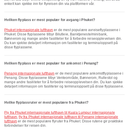
enkelt kan sjekke inn for flyreisen din via plattformen vår.
Hvilken flyplass er mest populær for avgang i Phuket?
Phuket internasjonale lufthavn
er de mest populære avreiseflyplassene i
Phuket. Disse flyplassene tilbyr Bilutleie, Banktjeneste/minibank,
Bønnerom og mange andre fasiliteter for å forbedre reiseopplevelsen din.
Du kan sjekke detaljert informasjon om fasiliteter og terminaloppsett på
disse flyplassene.
Hvilken flyplass er mest populær for ankomst i Penang?
Penang internasjonale lufthavn
er de mest populære ankomstflyplassene i
Penang. Disse flyplassene tilbyr Venteområde, Bønnerom, Rullestol og
mange andre fasiliteter for å forbedre reiseopplevelsen din. Du kan sjekke
detaljert informasjon om fasiliteter og terminaloppsett på disse flyplassene.
Hvilke flyplassruter er mest populære fra Phuket?
fly fra Phuket internasjonale lufthavn til Kuala Lumpur internasjonale
lufthavn
,
fly fra Phuket internasjonale lufthavn til Penang internasjonale
lufthavn
er de mest populære flyruter fra Phuket. Disse rutene gir praktiske
forbindelser for reisen din.