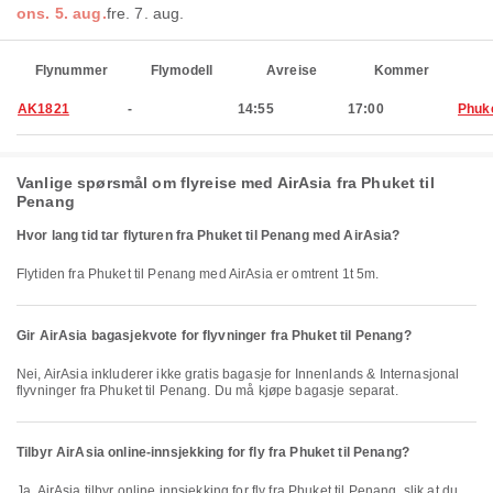
ons. 5. aug.
fre. 7. aug.
Flynummer
Flymodell
Avreise
Kommer
AK1821
-
14:55
17:00
Phuk
Vanlige spørsmål om flyreise med AirAsia fra Phuket til
Penang
Hvor lang tid tar flyturen fra Phuket til Penang med AirAsia?
Flytiden fra Phuket til Penang med AirAsia er omtrent 1t 5m.
Gir AirAsia bagasjekvote for flyvninger fra Phuket til Penang?
Nei, AirAsia inkluderer ikke gratis bagasje for Innenlands & Internasjonal
flyvninger fra Phuket til Penang. Du må kjøpe bagasje separat.
Tilbyr AirAsia online-innsjekking for fly fra Phuket til Penang?
Ja, AirAsia tilbyr online innsjekking for fly fra Phuket til Penang, slik at du