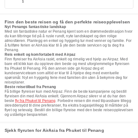
1
Finn den beste reisen og få den perfekte reiseopplevelsen
Nyt Penangs fantastiske landskap
Med sin fantastiske natur er Penang kjent som en drømmedestinasjon hvor
du kan tilbringe tid på å rusle rundt, nyte landskapet og den rolige
atmosfæren. Planlegg en enkel og hyggelig tur med venner og familie. For
å fullføre ferien er AirAsia klar til å yte den beste servicen og ta deg fra
Penang.
Reis enkelt og komfortabelt med Airpaz
Finn flyreiser fra AirAsia raskt, enkelt og rimelig ved hjelp av Airpaz. Med
bare ett klikk kan du oppleve den beste og mest uforglemmelige flyreisen
fra Phuket til Penang. På den annen side gir Airpaz deg et
kundeserviceteam som alltid er klar til å hjelpe deg med eventuelle
spørsmål. Nyt en hyggelig ferie med familien din uten å bekymre deg for
reiseplaner.
Beste reisetilbud fra Penang
Få billige flyreiser kun med Airpaz. Finn de beste kampanjene og bestill
flyreisen din med AirAsia enkelt. Gjennom Airpaz sikrer vi at du har den
beste
fly fra Phuket til Penang
. Forbedre reisen din med tilpassbare tillegg
skreddersydd til dine preferanser, fra ekstra bagasjetillegg til måltider på
flyet og setevalg. Bestill din billige flyreise med den beste reiseopplevelsen
og uslåelige besparelser.
Sjekk flyruten for AirAsia fra Phuket til Penang