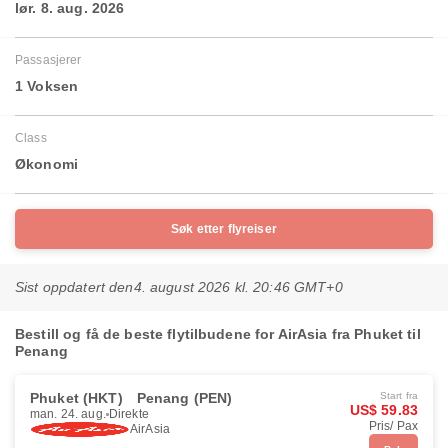
lør. 8. aug. 2026
Passasjerer
1 Voksen
Class
Økonomi
Søk etter flyreiser
Sist oppdatert den
4. august 2026 kl. 20:46 GMT+0
Bestill og få de beste flytilbudene for AirAsia fra Phuket til
Penang
Phuket (HKT)
Penang (PEN)
Start fra
US$ 59.83
man. 24. aug.
Direkte
Pris/ Pax
AirAsia