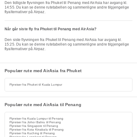
Den tidligste flyvningen fra Phuket til Penang med AirAsia har avgang kl.
14:55. Du kan se denne rutetabellen og sammenligne andre tilgjengelige
flyalternativer på Airpaz.
Når går siste fly fra Phuket til Penang med AirAsia?
Den siste flyvningen fra Phuket til Penang med AirAsia har avgang kl.
15:25. Du kan se denne rutetabellen og sammenligne andre tilgjengelige
flyalternativer på Airpaz.
Populær rute med AirAsia fra Phuket
Flyreiser fra Phuket til Kuala Lumpur
Populær rute med AirAsia til Penang
Flyreiser fra Kuala Lumpur til Penang
Flyreiser fra Johor Bahru til Penang
Flyreiser fra Singapore til Penang
Flyreiser fra Kota Kinabalu til Penang
Flyreiser fra Kuching til Penang
Flyreiser fra Langkawi til Penang