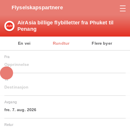
Flyselskapspartnere
AirAsia billige flybilletter fra Phuket til
Penang
En vei
Rundtur
Flere byer
Fra
Opprinnelse
Til
Destinasjon
Avgang
fre. 7. aug. 2026
Retur