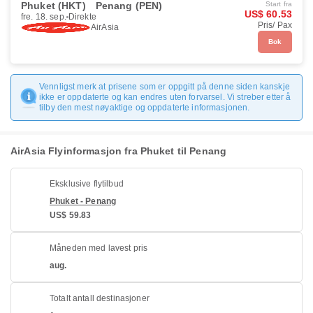
Phuket (HKT)
Penang (PEN)
Start fra
US$ 60.53
fre. 18. sep.
Direkte
Pris/ Pax
AirAsia
Bok
Vennligst merk at prisene som er oppgitt på denne siden kanskje
ikke er oppdaterte og kan endres uten forvarsel. Vi streber etter å
tilby den mest nøyaktige og oppdaterte informasjonen.
AirAsia Flyinformasjon fra Phuket til Penang
Eksklusive flytilbud
Phuket - Penang
US$ 59.83
Måneden med lavest pris
aug.
Totalt antall destinasjoner