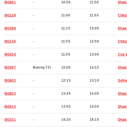
BG601
-
10:50
11:50
Dhak
BG128
-
11:00
11:55
Chitt
BG388
-
11:15
15:00
Dhak
BG136
-
11:55
12:50
Chitt
BG434
-
11:55
13:00
Cox'
BG397
Boeing 737
12:00
14:15
Dhak
BG602
-
12:15
13:10
Sylhe
BG603
-
13:45
14:45
Dhak
BG615
-
13:55
14:55
Dhak
BG331
-
14:20
18:15
Dhak