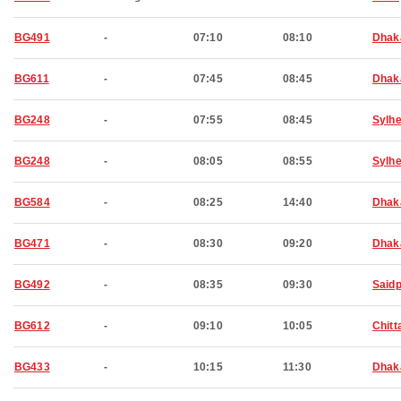
BG491
-
07:10
08:10
Dhak
BG611
-
07:45
08:45
Dhak
BG248
-
07:55
08:45
Sylhe
BG248
-
08:05
08:55
Sylhe
BG584
-
08:25
14:40
Dhak
BG471
-
08:30
09:20
Dhak
BG492
-
08:35
09:30
Said
BG612
-
09:10
10:05
Chitt
BG433
-
10:15
11:30
Dhak