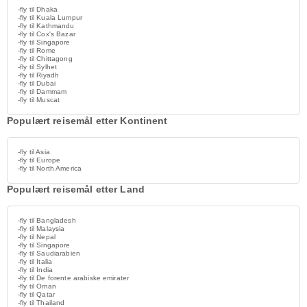
-fly til Dhaka
-fly til Kuala Lumpur
-fly til Kathmandu
-fly til Cox's Bazar
-fly til Singapore
-fly til Rome
-fly til Chittagong
-fly til Sylhet
-fly til Riyadh
-fly til Dubai
-fly til Dammam
-fly til Muscat
Populært reisemål etter Kontinent
-fly til Asia
-fly til Europe
-fly til North America
Populært reisemål etter Land
-fly til Bangladesh
-fly til Malaysia
-fly til Nepal
-fly til Singapore
-fly til Saudiarabien
-fly til Italia
-fly til India
-fly til De forente arabiske emirater
-fly til Oman
-fly til Qatar
-fly til Thailand