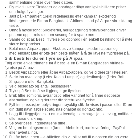
sammenligne priser over flere datoer.
Fly midt i uken: Tirsdager og onsdager tilbyr vanligvis billigere priser
enn helgeflyvninger.
Jakt på kampanjer: Sjekk regelmessig etter kampanjekoder og
tidsbegrensede Biman Bangladesh Airlines-tilbud på Airpaz sin -side og
-side.
Unngå høysesong: Skoleferier, helligdager og festivalperioder driver
prisene opp – reis utenom sesong for å spare mer.
Samle og spar: Bestill flyreise og opphold i én enkelt bestilling for å nyte
større besparelser.
Betal med Airpaz-appen: Eksklusive kampanjekoder i appen og
medlemsrabatter er ofte den beste måten å få de laveste flyprisene på.
Slik bestiller du en flyreise på Airpaz
Følg disse enkle trinnene for å bestille en Biman Bangladesh Airlines-
flyreise på Airpaz:
Besøk Airpaz.com eller åpne Airpaz-appen, og velg deretter Flyreiser.
Skriv inn avreiseby (f.eks. Kuala Lumpur) og destinasjon (f.eks. Bali,
Singapore eller Bangkok).
Velg reisedato og antall passasjerer.
Trykk på Søk for å se tilgjengelige flyreiser.
Bruk filtre som pris, avgangstid eller varighet for å finne det beste
alternativet, og velg deretter din foretrukne flyreise.
Fyll inn passasjeropplysninger nøyaktig slik de vises i passet eller ID-en
din (fullt navn, fødselsdato, nasjonalitet og kontaktinfo).
Legg til tilleggstjenester om nødvendig, som bagasje, setevalg, måltider
eller reiseforsikring.
Se over bestillingsdetaljene dine.
Velg en betalingsmetode (kreditt-/debetkort, bankoverføring, PayPal
eller avbetaling).
Fullfør betalingen – e-billetten din vil bli sendt til e-posten din og være