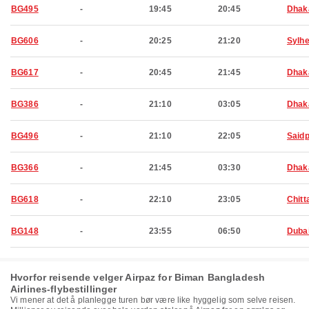
BG495
-
19:45
20:45
Dhak
BG606
-
20:25
21:20
Sylhe
BG617
-
20:45
21:45
Dhak
BG386
-
21:10
03:05
Dhak
BG496
-
21:10
22:05
Said
BG366
-
21:45
03:30
Dhak
BG618
-
22:10
23:05
Chitt
BG148
-
23:55
06:50
Duba
Hvorfor reisende velger Airpaz for Biman Bangladesh
Airlines-flybestillinger
Vi mener at det å planlegge turen bør være like hyggelig som selve reisen.