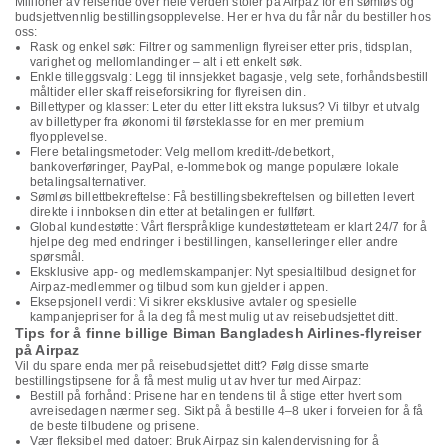
Millioner av reisende over hele verden stoler på Airpaz for en sømløs og
budsjettvennlig bestillingsopplevelse. Her er hva du får når du bestiller hos
oss:
Rask og enkel søk: Filtrer og sammenlign flyreiser etter pris, tidsplan,
varighet og mellomlandinger – alt i ett enkelt søk.
Enkle tilleggsvalg: Legg til innsjekket bagasje, velg sete, forhåndsbestill
måltider eller skaff reiseforsikring for flyreisen din.
Billettyper og klasser: Leter du etter litt ekstra luksus? Vi tilbyr et utvalg
av billettyper fra økonomi til førsteklasse for en mer premium
flyopplevelse.
Flere betalingsmetoder: Velg mellom kreditt-/debetkort,
bankoverføringer, PayPal, e-lommebok og mange populære lokale
betalingsalternativer.
Sømløs billettbekreftelse: Få bestillingsbekreftelsen og billetten levert
direkte i innboksen din etter at betalingen er fullført.
Global kundestøtte: Vårt flerspråklige kundestøtteteam er klart 24/7 for å
hjelpe deg med endringer i bestillingen, kanselleringer eller andre
spørsmål.
Eksklusive app- og medlemskampanjer: Nyt spesialtilbud designet for
Airpaz-medlemmer og tilbud som kun gjelder i appen.
Eksepsjonell verdi: Vi sikrer eksklusive avtaler og spesielle
kampanjepriser for å la deg få mest mulig ut av reisebudsjettet ditt.
Tips for å finne billige Biman Bangladesh Airlines-flyreiser
på Airpaz
Vil du spare enda mer på reisebudsjettet ditt? Følg disse smarte
bestillingstipsene for å få mest mulig ut av hver tur med Airpaz:
Bestill på forhånd: Prisene har en tendens til å stige etter hvert som
avreisedagen nærmer seg. Sikt på å bestille 4–8 uker i forveien for å få
de beste tilbudene og prisene.
Vær fleksibel med datoer: Bruk Airpaz sin kalendervisning for å