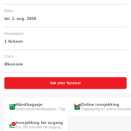
Retur
lør. 1. aug. 2026
Passasjerer
1 Voksen
Class
Økonomi
Søk etter flyreiser
Håndbagasje
Online innsjekking
Gratis tillatt håndbagasje: 7 kg
Tilgjengelig for online innsjek
Innsjekking før avgang
Fra 180 minutter før avgang