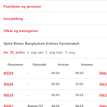
Fasiliteter og tjenester
Innsjekking
Vilkår og betingelser
Sjekk Biman Bangladesh Airlines flyrutetabell
fre. 31. juli
lør. 1. aug.
søn. 2. aug.
man. 3. aug.
Flynummer
Flymodell
Avreise
Kommer
BG339
-
02:20
05:20
Dhak
BG128
-
02:45
11:55
Abu 
BG128
-
02:45
10:15
Abu 
BG367
Boeing 737
04:30
06:25
Guan