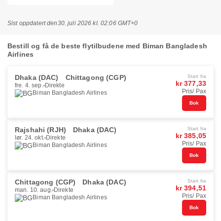
Sist oppdatert den
30. juli 2026 kl. 02:06 GMT+0
Bestill og få de beste flytilbudene med Biman Bangladesh
Airlines
Dhaka (DAC)
Chittagong (CGP)
Start fra
kr 377,33
fre. 4. sep.
Direkte
Pris/ Pax
Biman Bangladesh Airlines
Bok
Rajshahi (RJH)
Dhaka (DAC)
Start fra
kr 385,05
lør. 24. okt.
Direkte
Pris/ Pax
Biman Bangladesh Airlines
Bok
Chittagong (CGP)
Dhaka (DAC)
Start fra
kr 394,51
man. 10. aug.
Direkte
Pris/ Pax
Biman Bangladesh Airlines
Bok