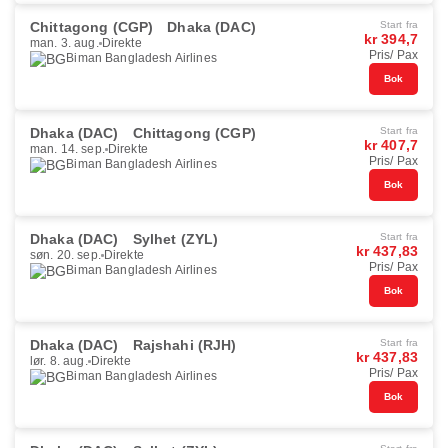
Chittagong (CGP)
Dhaka (DAC)
Start fra
kr 394,7
man. 3. aug.
Direkte
Pris/ Pax
Biman Bangladesh Airlines
Bok
Dhaka (DAC)
Chittagong (CGP)
Start fra
kr 407,7
man. 14. sep.
Direkte
Pris/ Pax
Biman Bangladesh Airlines
Bok
Dhaka (DAC)
Sylhet (ZYL)
Start fra
kr 437,83
søn. 20. sep.
Direkte
Pris/ Pax
Biman Bangladesh Airlines
Bok
Dhaka (DAC)
Rajshahi (RJH)
Start fra
kr 437,83
lør. 8. aug.
Direkte
Pris/ Pax
Biman Bangladesh Airlines
Bok