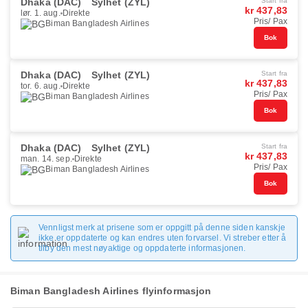
Dhaka (DAC)
Sylhet (ZYL)
Start fra
kr 437,83
lør. 1. aug.
Direkte
Pris/ Pax
Biman Bangladesh Airlines
Bok
Dhaka (DAC)
Sylhet (ZYL)
Start fra
kr 437,83
tor. 6. aug.
Direkte
Pris/ Pax
Biman Bangladesh Airlines
Bok
Dhaka (DAC)
Sylhet (ZYL)
Start fra
kr 437,83
man. 14. sep.
Direkte
Pris/ Pax
Biman Bangladesh Airlines
Bok
Vennligst merk at prisene som er oppgitt på denne siden kanskje
ikke er oppdaterte og kan endres uten forvarsel. Vi streber etter å
tilby den mest nøyaktige og oppdaterte informasjonen.
Biman Bangladesh Airlines flyinformasjon