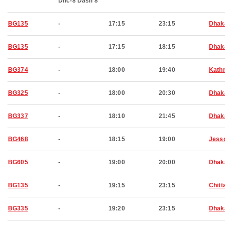
Dhc-8 Dash 8
BG135
-
17:15
23:15
Dhak
BG135
-
17:15
18:15
Dhak
BG374
-
18:00
19:40
Kath
BG325
-
18:00
20:30
Dhak
BG337
-
18:10
21:45
Dhak
BG468
-
18:15
19:00
Jess
BG605
-
19:00
20:00
Dhak
BG135
-
19:15
23:15
Chitt
BG335
-
19:20
23:15
Dhak