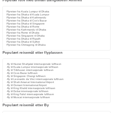
Populær rute med Biman Bangladesh Airlines
Flyreiser fra Kuala Lumpur til Dhaka
Flyreiser fra Dhaka til Kuala Lumpur
Flyreiser fra Dhaka til Kathmandu
Flyreiser fra Dhaka til Cox's Bazar
Flyreiser fra Dhaka til Singapore
Flyreiser fra Dhaka til Rome
Flyreiser fra Kathmandu til Dhaka
Flyreiser fra Rome til Dhaka
Flyreiser fra Singapore til Dhaka
Flyreiser fra Dhaka til Riyadh
Flyreiser fra Dhaka til Sylhet
Flyreiser fra Chittagong til Dhaka
Populært reisemål etter flyplassen
-fly til Hazrat Shahjalal internasjonale lufthavn
-fly til Kuala Lumpur internasjonale lufthavn
-fly til Tribhuvan internasjonale lufthavn
-fly til Coxs Bazar lufthavn
-fly til Singapore Changi lufthavn
-fly til Leonardo da Vinci internasjonale lufthavn
-fly til Shah Amanat International Airport
-fly til Osmani International Airport
-fly til King Khalid internasjonale lufthavn
-fly til Dubai internasjonale lufthavn
-fly til King Fahd internasjonale lufthavn
-fly til Muscat internasjonale lufthavn
Populært reisemål etter By