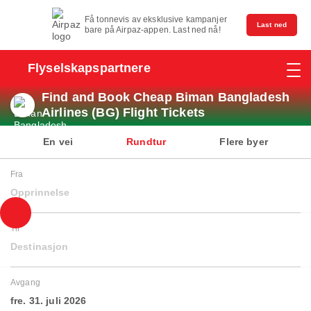
Få tonnevis av eksklusive kampanjer
Last ned
bare på Airpaz-appen. Last ned nå!
Flyselskapspartnere
Find and Book Cheap Biman Bangladesh
Airlines (BG) Flight Tickets
En vei
Rundtur
Flere byer
Fra
Opprinnelse
Til
Destinasjon
Avgang
fre. 31. juli 2026