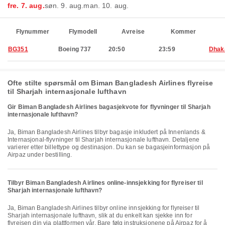
fre. 7. aug.
søn. 9. aug.
man. 10. aug.
Flynummer
Flymodell
Avreise
Kommer
BG351
Boeing 737
20:50
23:59
Dhak
Ofte stilte spørsmål om Biman Bangladesh Airlines flyreise
til Sharjah internasjonale lufthavn
Gir Biman Bangladesh Airlines bagasjekvote for flyvninger til Sharjah
internasjonale lufthavn?
Ja, Biman Bangladesh Airlines tilbyr bagasje inkludert på Innenlands &
Internasjonal-flyvninger til Sharjah internasjonale lufthavn. Detaljene
varierer etter billettype og destinasjon. Du kan se bagasjeinformasjon på
Airpaz under bestilling.
Tilbyr Biman Bangladesh Airlines online-innsjekking for flyreiser til
Sharjah internasjonale lufthavn?
Ja, Biman Bangladesh Airlines tilbyr online innsjekking for flyreiser til
Sharjah internasjonale lufthavn, slik at du enkelt kan sjekke inn for
flyreisen din via plattformen vår. Bare følg instruksjonene på Airpaz for å