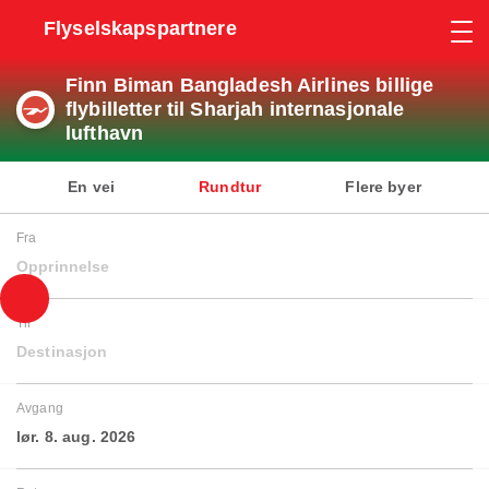
Flyselskapspartnere
Finn Biman Bangladesh Airlines billige
flybilletter til Sharjah internasjonale
lufthavn
En vei
Rundtur
Flere byer
Fra
Opprinnelse
Til
Destinasjon
Avgang
lør. 8. aug. 2026