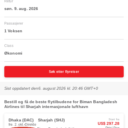
Retur
søn. 9. aug. 2026
Passasjerer
1 Voksen
Class
Økonomi
Søk etter flyreiser
Sist oppdatert den
6. august 2026 kl. 20:46 GMT+0
Bestill og få de beste flytilbudene for Biman Bangladesh
Airlines til Sharjah internasjonale lufthavn
Dhaka (DAC)
Sharjah (SHJ)
Start fra
US$ 297.28
fre. 2. okt.
Direkte