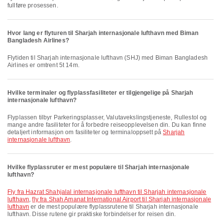
fullføre prosessen.
Hvor lang er flyturen til Sharjah internasjonale lufthavn med Biman
Bangladesh Airlines?
Flytiden til Sharjah internasjonale lufthavn (SHJ) med Biman Bangladesh
Airlines er omtrent 5t 14m.
Hvilke terminaler og flyplassfasiliteter er tilgjengelige på Sharjah
internasjonale lufthavn?
Flyplassen tilbyr Parkeringsplasser, Valutavekslingstjeneste, Rullestol og
mange andre fasiliteter for å forbedre reiseopplevelsen din. Du kan finne
detaljert informasjon om fasiliteter og terminaloppsett på
Sharjah
internasjonale lufthavn
.
Hvilke flyplassruter er mest populære til Sharjah internasjonale
lufthavn?
fly fra Hazrat Shahjalal internasjonale lufthavn til Sharjah internasjonale
lufthavn
,
fly fra Shah Amanat International Airport til Sharjah internasjonale
lufthavn
er de mest populære flyplassrutene til Sharjah internasjonale
lufthavn. Disse rutene gir praktiske forbindelser for reisen din.