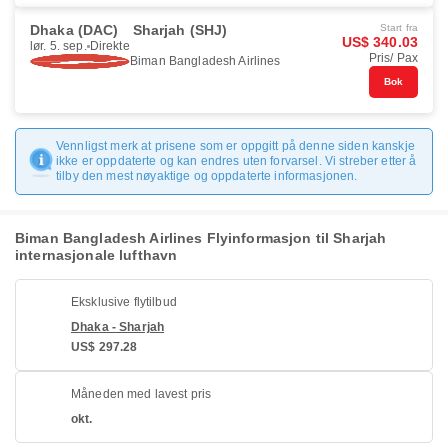
Dhaka (DAC)
Sharjah (SHJ)
Start fra
US$ 340.03
lør. 5. sep.
Direkte
Pris/ Pax
Biman Bangladesh Airlines
Bok
Vennligst merk at prisene som er oppgitt på denne siden kanskje
ikke er oppdaterte og kan endres uten forvarsel. Vi streber etter å
tilby den mest nøyaktige og oppdaterte informasjonen.
Biman Bangladesh Airlines Flyinformasjon til Sharjah
internasjonale lufthavn
Eksklusive flytilbud
Dhaka - Sharjah
US$ 297.28
Måneden med lavest pris
okt.