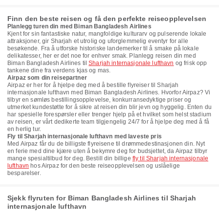
Finn den beste reisen og få den perfekte reiseopplevelsen
Planlegg turen din med Biman Bangladesh Airlines
Kjent for sin fantastiske natur, mangfoldige kulturarv og pulserende lokale
attraksjoner, gir Sharjah et utrolig og uforglemmelig eventyr for alle
besøkende. Fra å utforske historiske landemerker til å smake på lokale
delikatesser, her er det noe for enhver smak. Planlegg reisen din med
Biman Bangladesh Airlines til
Sharjah internasjonale lufthavn
og frisk opp
tankene dine fra verdens kjas og mas.
Airpaz som din reisepartner
Airpaz er her for å hjelpe deg med å bestille flyreiser til Sharjah
internasjonale lufthavn med Biman Bangladesh Airlines. Hvorfor Airpaz? Vi
tilbyr en sømløs bestillingsopplevelse, konkurransedyktige priser og
utmerket kundestøtte for å sikre at reisen din blir jevn og hyggelig. Enten du
har spesielle forespørsler eller trenger hjelp på et hvilket som helst stadium
av reisen, er vårt dedikerte team tilgjengelig 24/7 for å hjelpe deg med å få
en herlig tur.
Fly til Sharjah internasjonale lufthavn med laveste pris
Med Airpaz får du de billigste flyreisene til drømmedestinasjonen din. Nyt
en ferie med dine kjære uten å bekymre deg for budsjettet, da Airpaz tilbyr
mange spesialtilbud for deg. Bestill din billige
fly til Sharjah internasjonale
lufthavn
hos Airpaz for den beste reiseopplevelsen og uslåelige
besparelser.
Sjekk flyruten for Biman Bangladesh Airlines til Sharjah
internasjonale lufthavn