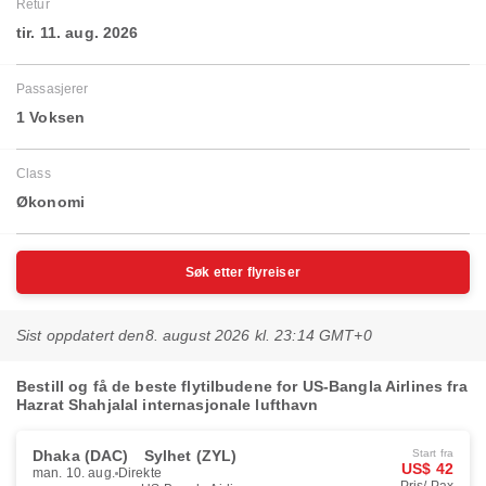
Retur
tir. 11. aug. 2026
Passasjerer
1 Voksen
Class
Økonomi
Søk etter flyreiser
Sist oppdatert den
8. august 2026 kl. 23:14 GMT+0
Bestill og få de beste flytilbudene for US-Bangla Airlines fra
Hazrat Shahjalal internasjonale lufthavn
Dhaka (DAC)
Sylhet (ZYL)
Start fra
US$ 42
man. 10. aug.
Direkte