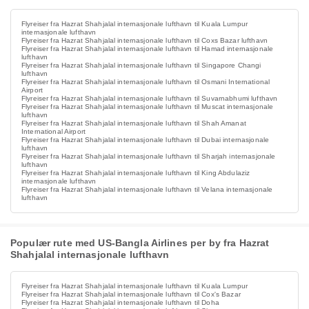
Flyreiser fra Hazrat Shahjalal internasjonale lufthavn til Kuala Lumpur
internasjonale lufthavn
Flyreiser fra Hazrat Shahjalal internasjonale lufthavn til Coxs Bazar lufthavn
Flyreiser fra Hazrat Shahjalal internasjonale lufthavn til Hamad internasjonale
lufthavn
Flyreiser fra Hazrat Shahjalal internasjonale lufthavn til Singapore Changi
lufthavn
Flyreiser fra Hazrat Shahjalal internasjonale lufthavn til Osmani International
Airport
Flyreiser fra Hazrat Shahjalal internasjonale lufthavn til Suvarnabhumi lufthavn
Flyreiser fra Hazrat Shahjalal internasjonale lufthavn til Muscat internasjonale
lufthavn
Flyreiser fra Hazrat Shahjalal internasjonale lufthavn til Shah Amanat
International Airport
Flyreiser fra Hazrat Shahjalal internasjonale lufthavn til Dubai internasjonale
lufthavn
Flyreiser fra Hazrat Shahjalal internasjonale lufthavn til Sharjah internasjonale
lufthavn
Flyreiser fra Hazrat Shahjalal internasjonale lufthavn til King Abdulaziz
internasjonale lufthavn
Flyreiser fra Hazrat Shahjalal internasjonale lufthavn til Velana internasjonale
lufthavn
Populær rute med US-Bangla Airlines per by fra Hazrat
Shahjalal internasjonale lufthavn
Flyreiser fra Hazrat Shahjalal internasjonale lufthavn til Kuala Lumpur
Flyreiser fra Hazrat Shahjalal internasjonale lufthavn til Cox's Bazar
Flyreiser fra Hazrat Shahjalal internasjonale lufthavn til Doha