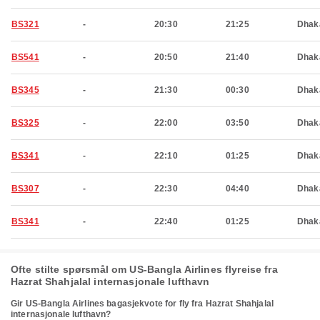
BS321
-
20:30
21:25
Dhak
BS541
-
20:50
21:40
Dhak
BS345
-
21:30
00:30
Dhak
BS325
-
22:00
03:50
Dhak
BS341
-
22:10
01:25
Dhak
BS307
-
22:30
04:40
Dhak
BS341
-
22:40
01:25
Dhak
Ofte stilte spørsmål om US-Bangla Airlines flyreise fra
Hazrat Shahjalal internasjonale lufthavn
Gir US-Bangla Airlines bagasjekvote for fly fra Hazrat Shahjalal
internasjonale lufthavn?