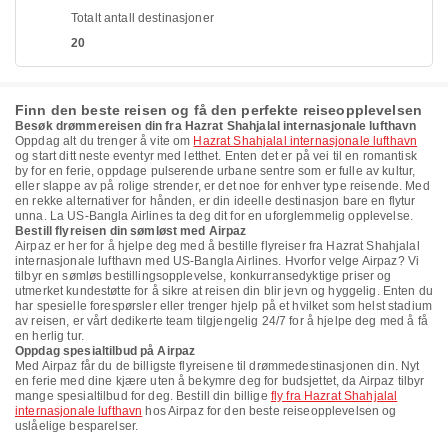
Totalt antall destinasjoner
20
Finn den beste reisen og få den perfekte reiseopplevelsen
Besøk drømmereisen din fra Hazrat Shahjalal internasjonale lufthavn
Oppdag alt du trenger å vite om
Hazrat Shahjalal internasjonale lufthavn
og start ditt neste eventyr med letthet. Enten det er på vei til en romantisk
by for en ferie, oppdage pulserende urbane sentre som er fulle av kultur,
eller slappe av på rolige strender, er det noe for enhver type reisende. Med
en rekke alternativer for hånden, er din ideelle destinasjon bare en flytur
unna. La US-Bangla Airlines ta deg dit for en uforglemmelig opplevelse.
Bestill flyreisen din sømløst med Airpaz
Airpaz er her for å hjelpe deg med å bestille flyreiser fra Hazrat Shahjalal
internasjonale lufthavn med US-Bangla Airlines. Hvorfor velge Airpaz? Vi
tilbyr en sømløs bestillingsopplevelse, konkurransedyktige priser og
utmerket kundestøtte for å sikre at reisen din blir jevn og hyggelig. Enten du
har spesielle forespørsler eller trenger hjelp på et hvilket som helst stadium
av reisen, er vårt dedikerte team tilgjengelig 24/7 for å hjelpe deg med å få
en herlig tur.
Oppdag spesialtilbud på Airpaz
Med Airpaz får du de billigste flyreisene til drømmedestinasjonen din. Nyt
en ferie med dine kjære uten å bekymre deg for budsjettet, da Airpaz tilbyr
mange spesialtilbud for deg. Bestill din billige
fly fra Hazrat Shahjalal
internasjonale lufthavn
hos Airpaz for den beste reiseopplevelsen og
uslåelige besparelser.