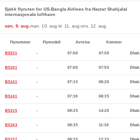
Sjekk flyruten for US-Bangla Airlines fra Hazrat Shahjalal
internasjonale lufthavn
søn. 9. aug.
man. 10. aug.
tir. 11. aug.
ons. 12. aug.
Flynummer
Flymodell
Avreise
Kommer
BS531
-
07:00
07:50
Dhak
BS101
-
07:00
07:55
Dhak
BS141
-
07:15
08:20
Dhak
BS141
-
07:30
08:35
Dhak
BS315
-
08:25
14:20
Dhak
BS343
-
08:35
11:30
Dhak
BS337
-
09:25
12:25
Dhak