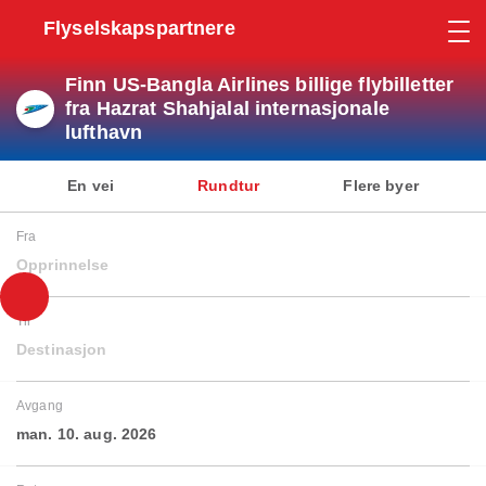
Flyselskapspartnere
Finn US-Bangla Airlines billige flybilletter
fra Hazrat Shahjalal internasjonale
lufthavn
En vei
Rundtur
Flere byer
Fra
Opprinnelse
Til
Destinasjon
Avgang
man. 10. aug. 2026