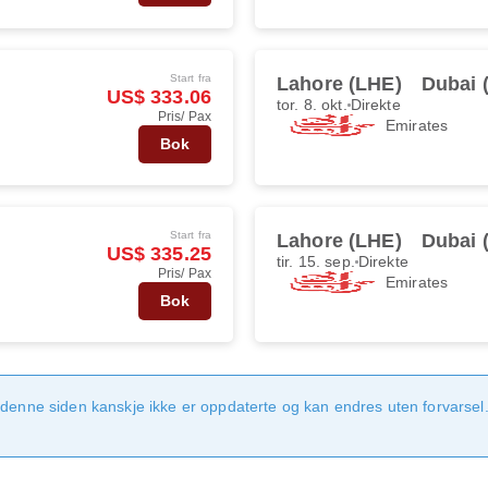
Start fra
Lahore (LHE)
Dubai 
US$ 333.06
tor. 8. okt.
Direkte
Pris/ Pax
Emirates
Bok
Start fra
Lahore (LHE)
Dubai 
US$ 335.25
tir. 15. sep.
Direkte
Pris/ Pax
Emirates
Bok
denne siden kanskje ikke er oppdaterte og kan endres uten forvarsel. 