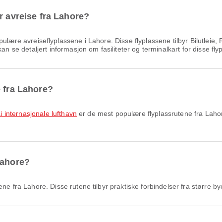
r avreise fra Lahore?
ulære avreiseflyplassene i Lahore. Disse flyplassene tilbyr Bilutleie,
an se detaljert informasjon om fasiliteter og terminalkart for disse fly
e fra Lahore?
ai internasjonale lufthavn
er de mest populære flyplassrutene fra Lahore
Lahore?
e fra Lahore. Disse rutene tilbyr praktiske forbindelser fra større by