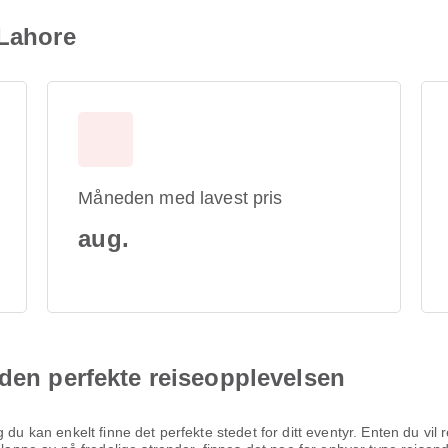
 Lahore
Måneden med lavest pris
aug.
 den perfekte reiseopplevelsen
du kan enkelt finne det perfekte stedet for ditt eventyr. Enten du vil 