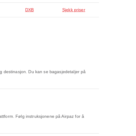
DXB
Sjekk priser