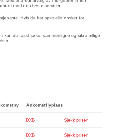
de. Med et bredt utvalg av muligheter innen
i Lahore med den beste servicen.
ngstjeneste. Hvis du har spesielle ønsker for
ystem kan du raskt søke, sammenligne og sikre billige
lser.
komstby
Ankomstflyplass
DXB
Sjekk priser
DXB
Sjekk priser