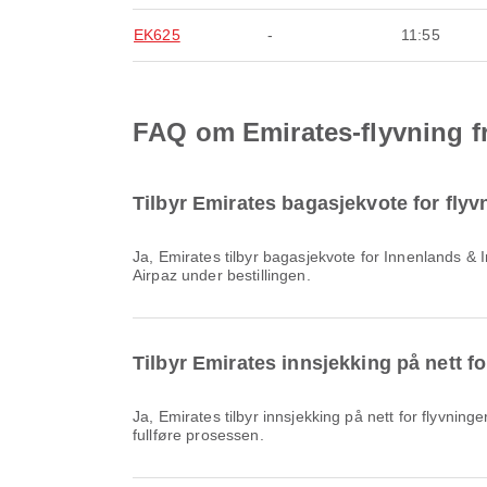
EK625
-
11:55
FAQ om Emirates-flyvning f
Tilbyr Emirates bagasjekvote for flyv
Ja, Emirates tilbyr bagasjekvote for Innenlands & Internasjonal flyvninger fra Lahore. Detaljene varierer etter billettype og destinasjon. Du kan se bagasjedetaljer på
Airpaz under bestillingen.
Tilbyr Emirates innsjekking på nett fo
Ja, Emirates tilbyr innsjekking på nett for flyvninger fra Lahore, slik at du enkelt kan sjekke inn for flyreisen din via vår plattform. Følg instruksjonene på Airpaz for å
fullføre prosessen.