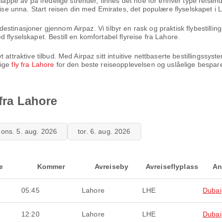
 slappe av på fredelige strender, finnes det noe for enhver type reisen
reise unna. Start reisen din med Emirates, det populære flyselskapet 
ttdestinasjoner gjennom Airpaz. Vi tilbyr en rask og praktisk flybestilli
flyselskapet. Bestill en komfortabel flyreise fra Lahore.
g nyt attraktive tilbud. Med Airpaz sitt intuitive nettbaserte bestillingss
lige
fly fra Lahore
for den beste reiseopplevelsen og uslåelige bespare
 fra Lahore
ons. 5. aug. 2026
tor. 6. aug. 2026
e
Kommer
Avreiseby
Avreiseflyplass
An
05:45
Lahore
LHE
Dubai
12:20
Lahore
LHE
Dubai