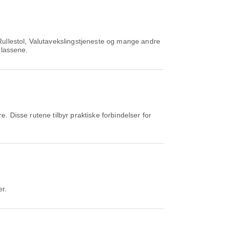
 Rullestol, Valutavekslingstjeneste og mange andre
plassene.
. Disse rutene tilbyr praktiske forbindelser for
er.