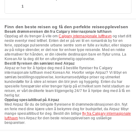
1
Finn den beste reisen og få den perfekte reiseopplevelsen
Besøk drømmereisen din fra Calgary internasjonale lufthavn
Oppdag alt du trenger å vite om
Calgary internasjonale lufthavn
og start ditt
neste eventyr med letthet. Enten det er på vei til en romantisk by for en
ferie, oppdage pulserende urbane sentre som er fulle av kultur, eller slappe
av på rolige strender, er det noe for enhver type reisende. Med en rekke
alternativer for hånden, er din ideelle destinasjon bare en flytur unna. La
Korean Air ta deg dit for en uforglemmelig opplevelse.
Bestill flyreisen din sømløst med Airpaz
Airpaz er her for å hjelpe deg med å bestille flyreiser fra Calgary
internasjonale lufthavn med Korean Air. Hvorfor velge Airpaz? Vi tilbyr en
sømløs bestillingsopplevelse, konkurransedyktige priser og utmerket
kundestøtte for å sikre at reisen din blir jevn og hyggelig. Enten du har
spesielle forespørsler eller trenger hjelp på et hvilket som helst stadium av
reisen, er vårt dedikerte team tilgjengelig 24/7 for å hjelpe deg med å få en
herlig tur.
Oppdag spesialtilbud på Airpaz
Med Airpaz får du de billigste flyreisene til drømmedestinasjonen din. Nyt
en ferie med dine kjære uten å bekymre deg for budsjettet, da Airpaz tilbyr
mange spesialtilbud for deg. Bestill din billige
fly fra Calgary internasjonale
lufthavn
hos Airpaz for den beste reiseopplevelsen og uslåelige
besparelser.