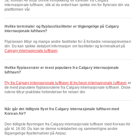
Ja, Korean Air tilbyr online innsjekking for flyreiser fra Calgary
internasjonale lufthavn, slik at du enkelt kan sjekke inn for flyreisen din via
plattformen vår.
Hvilke terminaler og flyplassfasiliteter er tilgjengelige på Calgary
internasjonale lufthavn?
Flyplassen tilbyr og mange andre fasiliteter for å forbedre reiseopplevelsen
din. Du kan sjekke detaljert informasjon om fasiliteter og terminalkart på
Calgary internasjonale lufthavn
.
Hvilke flyplassruter er mest populære fra Calgary internasjonale
lufthavn?
fly fra Calgary internasjonale lufthavn til Incheon internasjonale lufthavn
er
de mest populære flyplassrutene fra Calgary internasjonale lufthavn. Disse
rutene tilbyr praktiske forbindelser for reisen din.
Når går det tidligste flyet fra Calgary internasjonale lufthavn med
Korean Air?
Den tidligste flyvningen fra Calgary internasjonale lufthavn med Korean Air
går kl. 16:00. Du kan se denne rutetabellen og sammenligne andre
tilgjengelige flyalternativer på Airpaz.