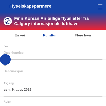
Flyselskapspartnere
Finn Korean Air billige flybilletter fra
Calgary internasjonale lufthavn
En vei
Rundtur
Flere byer
Fra
Opprinnelse
Til
Destinasjon
Avgang
søn. 9. aug. 2026
Retur