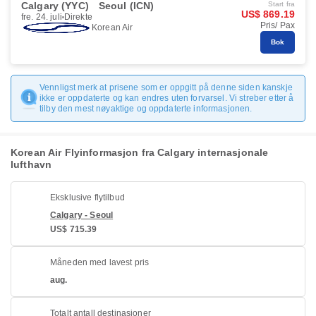
Calgary (YYC)
Seoul (ICN)
Start fra
US$ 869.19
fre. 24. juli
Direkte
Pris/ Pax
Korean Air
Bok
Vennligst merk at prisene som er oppgitt på denne siden kanskje
ikke er oppdaterte og kan endres uten forvarsel. Vi streber etter å
tilby den mest nøyaktige og oppdaterte informasjonen.
Korean Air Flyinformasjon fra Calgary internasjonale
lufthavn
Eksklusive flytilbud
Calgary - Seoul
US$ 715.39
Måneden med lavest pris
aug.
Totalt antall destinasjoner