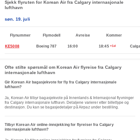
Sjekk flyruten for Korean Air fra Calgary internasjonale
lufthavn
søn. 19. juli
Flynummer
Flymodell
Avreise
Kommer
KE5008
Boeing 787
16:00
18:45
+1d
Calg
Ofte stilte spørsmål om Korean Air flyreise fra Calgary
internasjonale lufthavn
Gir Korean Air bagasjekvote for fly fra Calgary internasjonale
lufthavn?
Ja, Korean Air tilbyr bagasjekvote på Innenlands & Internasjonal flyvninger
fra Calgary internasjonale lufthavn. Detaljene varierer etter billettype og
destinasjon. Du kan se bagasjedetaljer på Airpaz under bestilling.
Tilbyr Korean Air online-innsjekking for flyreiser fra Calgary
internasjonale lufthavn?