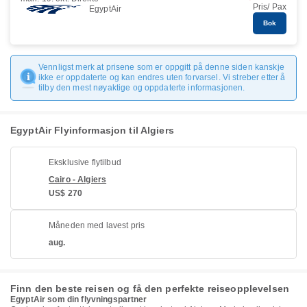
Pris/ Pax
EgyptAir
Bok
Vennligst merk at prisene som er oppgitt på denne siden kanskje
ikke er oppdaterte og kan endres uten forvarsel. Vi streber etter å
tilby den mest nøyaktige og oppdaterte informasjonen.
EgyptAir Flyinformasjon til Algiers
Eksklusive flytilbud
Cairo - Algiers
US$ 270
Måneden med lavest pris
aug.
Finn den beste reisen og få den perfekte reiseopplevelsen
EgyptAir som din flyvningspartner