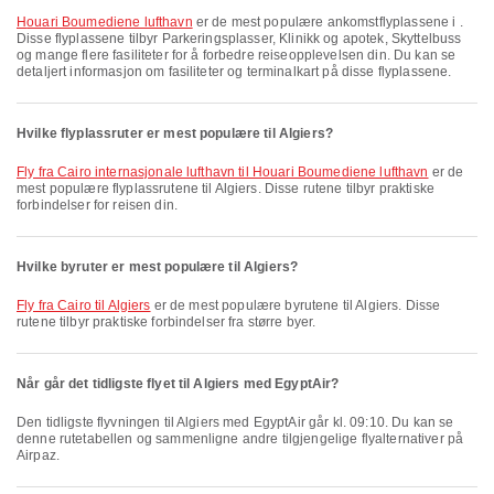
Houari Boumediene lufthavn
er de mest populære ankomstflyplassene i .
Disse flyplassene tilbyr Parkeringsplasser, Klinikk og apotek, Skyttelbuss
og mange flere fasiliteter for å forbedre reiseopplevelsen din. Du kan se
detaljert informasjon om fasiliteter og terminalkart på disse flyplassene.
Hvilke flyplassruter er mest populære til Algiers?
fly fra Cairo internasjonale lufthavn til Houari Boumediene lufthavn
er de
mest populære flyplassrutene til Algiers. Disse rutene tilbyr praktiske
forbindelser for reisen din.
Hvilke byruter er mest populære til Algiers?
fly fra Cairo til Algiers
er de mest populære byrutene til Algiers. Disse
rutene tilbyr praktiske forbindelser fra større byer.
Når går det tidligste flyet til Algiers med EgyptAir?
Den tidligste flyvningen til Algiers med EgyptAir går kl. 09:10. Du kan se
denne rutetabellen og sammenligne andre tilgjengelige flyalternativer på
Airpaz.