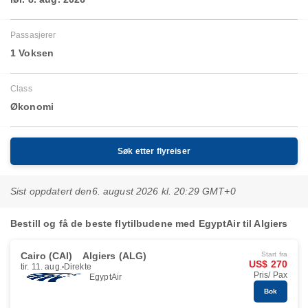
Passasjerer
1 Voksen
Class
Økonomi
Søk etter flyreiser
Sist oppdatert den
6. august 2026 kl. 20:29 GMT+0
Bestill og få de beste flytilbudene med EgyptAir til Algiers
Cairo (CAI)
Algiers (ALG)
Start fra
US$ 270
tir. 11. aug.
Direkte
Pris/ Pax
EgyptAir
Bok