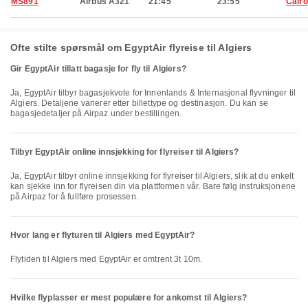
MS891
Airbus A321
21:45
23:55
Cairo
Ofte stilte spørsmål om EgyptAir flyreise til Algiers
Gir EgyptAir tillatt bagasje for fly til Algiers?
Ja, EgyptAir tilbyr bagasjekvote for Innenlands & Internasjonal flyvninger til
Algiers. Detaljene varierer etter billettype og destinasjon. Du kan se
bagasjedetaljer på Airpaz under bestillingen.
Tilbyr EgyptAir online innsjekking for flyreiser til Algiers?
Ja, EgyptAir tilbyr online innsjekking for flyreiser til Algiers, slik at du enkelt
kan sjekke inn for flyreisen din via plattformen vår. Bare følg instruksjonene
på Airpaz for å fullføre prosessen.
Hvor lang er flyturen til Algiers med EgyptAir?
Flytiden til Algiers med EgyptAir er omtrent 3t 10m.
Hvilke flyplasser er mest populære for ankomst til Algiers?