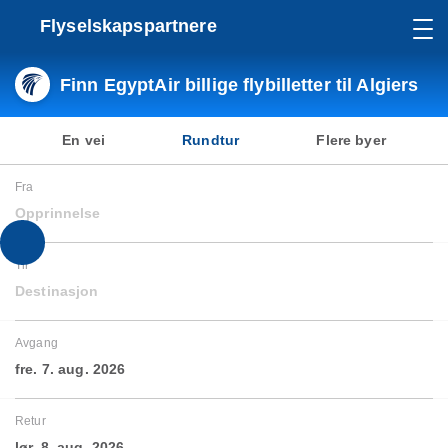
Flyselskapspartnere
Finn EgyptAir billige flybilletter til Algiers
En vei
Rundtur
Flere byer
Fra
Opprinnelse
Til
Destinasjon
Avgang
fre. 7. aug. 2026
Retur
lør. 8. aug. 2026