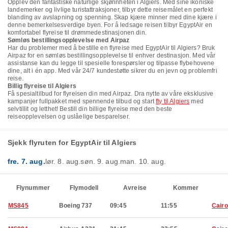
Opplev den fantastiske naturlige skjønnheten i Algiers. Med sine ikoniske
landemerker og livlige turistattraksjoner, tilbyr dette reisemålet en perfekt
blanding av avslapning og spenning. Skap kjære minner med dine kjære i
denne bemerkelsesverdige byen. For å ledsage reisen tilbyr EgyptAir en
komfortabel flyreise til drømmedestinasjonen din.
Sømløs bestillingsopplevelse med Airpaz
Har du problemer med å bestille en flyreise med EgyptAir til Algiers? Bruk
Airpaz for en sømløs bestillingsopplevelse til enhver destinasjon. Med vår
assistanse kan du legge til spesielle forespørsler og tilpasse flybehovene
dine, alt i én app. Med vår 24/7 kundestøtte sikrer du en jevn og problemfri
reise.
Billig flyreise til Algiers
Få spesialtilbud for flyreisen din med Airpaz. Dra nytte av våre eksklusive
kampanjer fullpakket med spennende tilbud og start
fly til Algiers
med
selvtillit og letthet! Bestill din billige flyreise med den beste
reiseopplevelsen og uslåelige besparelser.
Sjekk flyruten for EgyptAir til Algiers
fre. 7. aug.
lør. 8. aug.
søn. 9. aug.
man. 10. aug.
Flynummer
Flymodell
Avreise
Kommer
MS845
Boeing 737
09:45
11:55
Cairo