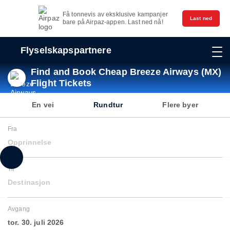
Få tonnevis av eksklusive kampanjer
Last ned
bare på Airpaz-appen. Last ned nå!
Flyselskapspartnere
Find and Book Cheap Breeze Airways (MX)
Flight Tickets
En vei
Rundtur
Flere byer
Fra
Opprinnelse
Til
Destinasjon
Avgang
tor. 30. juli 2026