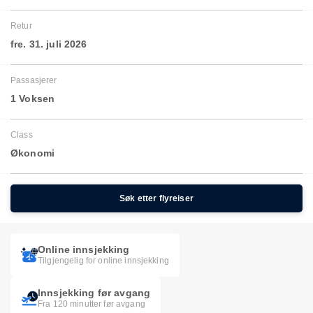
Retur
fre. 31. juli 2026
Passasjerer
1 Voksen
Class
Økonomi
Søk etter flyreiser
Online innsjekking
Tilgjengelig for online innsjekking
Innsjekking før avgang
Fra 120 minutter før avgang