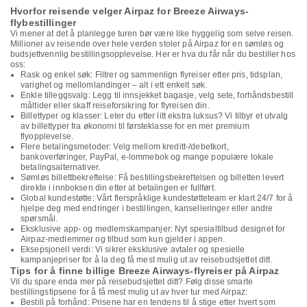
Hvorfor reisende velger Airpaz for Breeze Airways-
flybestillinger
Vi mener at det å planlegge turen bør være like hyggelig som selve reisen.
Millioner av reisende over hele verden stoler på Airpaz for en sømløs og
budsjettvennlig bestillingsopplevelse. Her er hva du får når du bestiller hos
oss:
Rask og enkel søk: Filtrer og sammenlign flyreiser etter pris, tidsplan,
varighet og mellomlandinger – alt i ett enkelt søk.
Enkle tilleggsvalg: Legg til innsjekket bagasje, velg sete, forhåndsbestill
måltider eller skaff reiseforsikring for flyreisen din.
Billettyper og klasser: Leter du etter litt ekstra luksus? Vi tilbyr et utvalg
av billettyper fra økonomi til førsteklasse for en mer premium
flyopplevelse.
Flere betalingsmetoder: Velg mellom kreditt-/debetkort,
bankoverføringer, PayPal, e-lommebok og mange populære lokale
betalingsalternativer.
Sømløs billettbekreftelse: Få bestillingsbekreftelsen og billetten levert
direkte i innboksen din etter at betalingen er fullført.
Global kundestøtte: Vårt flerspråklige kundestøtteteam er klart 24/7 for å
hjelpe deg med endringer i bestillingen, kanselleringer eller andre
spørsmål.
Eksklusive app- og medlemskampanjer: Nyt spesialtilbud designet for
Airpaz-medlemmer og tilbud som kun gjelder i appen.
Eksepsjonell verdi: Vi sikrer eksklusive avtaler og spesielle
kampanjepriser for å la deg få mest mulig ut av reisebudsjettet ditt.
Tips for å finne billige Breeze Airways-flyreiser på Airpaz
Vil du spare enda mer på reisebudsjettet ditt? Følg disse smarte
bestillingstipsene for å få mest mulig ut av hver tur med Airpaz:
Bestill på forhånd: Prisene har en tendens til å stige etter hvert som