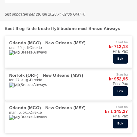
Sist oppdatert den
29. juli 2026 kl. 02:09 GMT+0
Bestill og få de beste flytilbudene med Breeze Airways
Orlando (MCO)
New Orleans (MSY)
Start fra
kr 712,18
ons. 29. juli
Direkte
Pris/ Pax
Breeze Airways
Bok
Norfolk (ORF)
New Orleans (MSY)
Start fra
kr 952,95
tor. 27. aug.
Direkte
Pris/ Pax
Breeze Airways
Bok
Orlando (MCO)
New Orleans (MSY)
Start fra
kr 1 145,27
man. 5. okt.
Direkte
Pris/ Pax
Breeze Airways
Bok