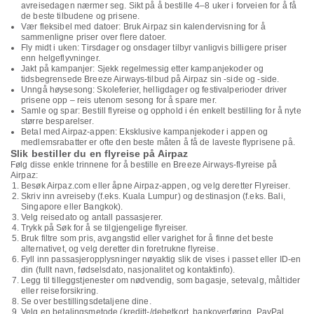
avreisedagen nærmer seg. Sikt på å bestille 4–8 uker i forveien for å få
de beste tilbudene og prisene.
Vær fleksibel med datoer: Bruk Airpaz sin kalendervisning for å
sammenligne priser over flere datoer.
Fly midt i uken: Tirsdager og onsdager tilbyr vanligvis billigere priser
enn helgeflyvninger.
Jakt på kampanjer: Sjekk regelmessig etter kampanjekoder og
tidsbegrensede Breeze Airways-tilbud på Airpaz sin -side og -side.
Unngå høysesong: Skoleferier, helligdager og festivalperioder driver
prisene opp – reis utenom sesong for å spare mer.
Samle og spar: Bestill flyreise og opphold i én enkelt bestilling for å nyte
større besparelser.
Betal med Airpaz-appen: Eksklusive kampanjekoder i appen og
medlemsrabatter er ofte den beste måten å få de laveste flyprisene på.
Slik bestiller du en flyreise på Airpaz
Følg disse enkle trinnene for å bestille en Breeze Airways-flyreise på
Airpaz:
Besøk Airpaz.com eller åpne Airpaz-appen, og velg deretter Flyreiser.
Skriv inn avreiseby (f.eks. Kuala Lumpur) og destinasjon (f.eks. Bali,
Singapore eller Bangkok).
Velg reisedato og antall passasjerer.
Trykk på Søk for å se tilgjengelige flyreiser.
Bruk filtre som pris, avgangstid eller varighet for å finne det beste
alternativet, og velg deretter din foretrukne flyreise.
Fyll inn passasjeropplysninger nøyaktig slik de vises i passet eller ID-en
din (fullt navn, fødselsdato, nasjonalitet og kontaktinfo).
Legg til tilleggstjenester om nødvendig, som bagasje, setevalg, måltider
eller reiseforsikring.
Se over bestillingsdetaljene dine.
Velg en betalingsmetode (kreditt-/debetkort, bankoverføring, PayPal