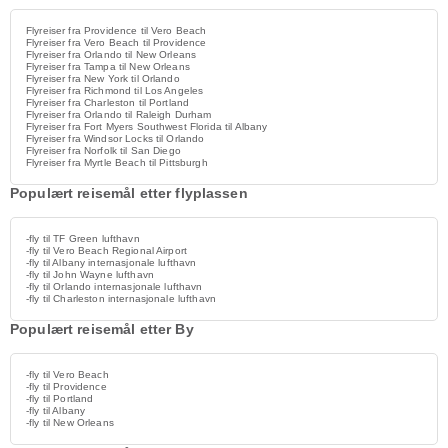
Flyreiser fra Providence til Vero Beach
Flyreiser fra Vero Beach til Providence
Flyreiser fra Orlando til New Orleans
Flyreiser fra Tampa til New Orleans
Flyreiser fra New York til Orlando
Flyreiser fra Richmond til Los Angeles
Flyreiser fra Charleston til Portland
Flyreiser fra Orlando til Raleigh Durham
Flyreiser fra Fort Myers Southwest Florida til Albany
Flyreiser fra Windsor Locks til Orlando
Flyreiser fra Norfolk til San Diego
Flyreiser fra Myrtle Beach til Pittsburgh
Populært reisemål etter flyplassen
-fly til TF Green lufthavn
-fly til Vero Beach Regional Airport
-fly til Albany internasjonale lufthavn
-fly til John Wayne lufthavn
-fly til Orlando internasjonale lufthavn
-fly til Charleston internasjonale lufthavn
Populært reisemål etter By
-fly til Vero Beach
-fly til Providence
-fly til Portland
-fly til Albany
-fly til New Orleans