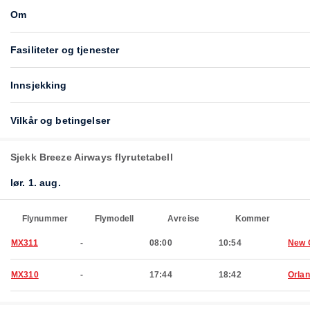
Om
Fasiliteter og tjenester
Innsjekking
Vilkår og betingelser
Sjekk Breeze Airways flyrutetabell
lør. 1. aug.
Flynummer
Flymodell
Avreise
Kommer
MX311
-
08:00
10:54
New 
MX310
-
17:44
18:42
Orla