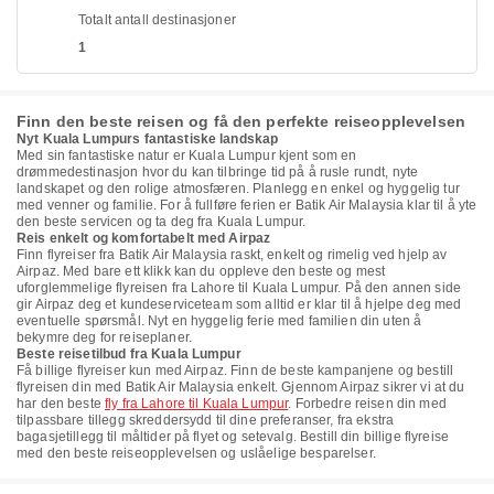
Totalt antall destinasjoner
1
Finn den beste reisen og få den perfekte reiseopplevelsen
Nyt Kuala Lumpurs fantastiske landskap
Med sin fantastiske natur er Kuala Lumpur kjent som en
drømmedestinasjon hvor du kan tilbringe tid på å rusle rundt, nyte
landskapet og den rolige atmosfæren. Planlegg en enkel og hyggelig tur
med venner og familie. For å fullføre ferien er Batik Air Malaysia klar til å yte
den beste servicen og ta deg fra Kuala Lumpur.
Reis enkelt og komfortabelt med Airpaz
Finn flyreiser fra Batik Air Malaysia raskt, enkelt og rimelig ved hjelp av
Airpaz. Med bare ett klikk kan du oppleve den beste og mest
uforglemmelige flyreisen fra Lahore til Kuala Lumpur. På den annen side
gir Airpaz deg et kundeserviceteam som alltid er klar til å hjelpe deg med
eventuelle spørsmål. Nyt en hyggelig ferie med familien din uten å
bekymre deg for reiseplaner.
Beste reisetilbud fra Kuala Lumpur
Få billige flyreiser kun med Airpaz. Finn de beste kampanjene og bestill
flyreisen din med Batik Air Malaysia enkelt. Gjennom Airpaz sikrer vi at du
har den beste
fly fra Lahore til Kuala Lumpur
. Forbedre reisen din med
tilpassbare tillegg skreddersydd til dine preferanser, fra ekstra
bagasjetillegg til måltider på flyet og setevalg. Bestill din billige flyreise
med den beste reiseopplevelsen og uslåelige besparelser.