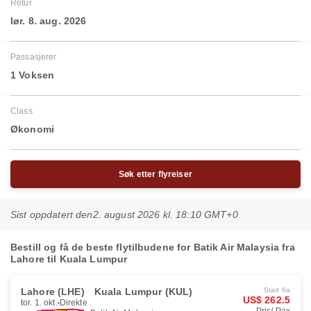
Retur
lør. 8. aug. 2026
Passasjerer
1 Voksen
Class
Økonomi
Søk etter flyreiser
Sist oppdatert den
2. august 2026 kl. 18:10 GMT+0
Bestill og få de beste flytilbudene for Batik Air Malaysia fra
Lahore til Kuala Lumpur
Lahore (LHE)
Kuala Lumpur (KUL)
Start fra
US$ 262.5
tor. 1. okt.
Direkte