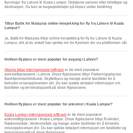
flyvninger fra Lahore til Kuala Lumpur. Detaljene varierer etter billettype og
destinasjon. Du kan se bagasjedetaljer på Airpaz under bestilling.
Tilbyr Batik Air Malaysia online-innsjekking for fly fra Lahore til Kuala
Lumpur?
Ja, Batik Air Malaysia tilbyr online innsjekking for fly fra Lahore til Kuala
Lumpur, slik at du enkelt kan sjekke inn for flyreisen din via plattformen vår.
Hvilken flyplass er mest populær for avgang i Lahore?
Allama Iqbal internasjonale lufthavn
er de mest populære
avreiseflyplassene i Lahore. Disse flyplassene tilbyr Parkeringsplasser,
Banktjeneste/minibank, Skyttelbuss og mange andre fasiliteter for å
forbedre reiseopplevelsen din. Du kan sjekke detaljert informasjon om
fasiliteter og terminaloppsett på disse flyplassene.
Hvilken flyplass er mest populær for ankomst i Kuala Lumpur?
Kuala Lumpur internasjonale lufthavn
er de mest populære
ankomstflyplassene i Kuala Lumpur. Disse flyplassene tilbyr Rullestol,
Røykeområde, Venteområde og mange andre fasiliteter for å forbedre
reiseopplevelsen din. Du kan sjekke detaljert informasjon om fasiliteter og
terminaloppsett på disse flyplassene.