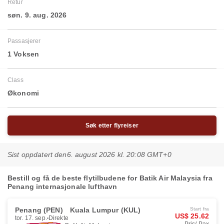
Retur
søn. 9. aug. 2026
Passasjerer
1 Voksen
Class
Økonomi
Søk etter flyreiser
Sist oppdatert den
6. august 2026 kl. 20:08 GMT+0
Bestill og få de beste flytilbudene for Batik Air Malaysia fra
Penang internasjonale lufthavn
Penang (PEN)
Kuala Lumpur (KUL)
Start fra
US$ 25.62
tor. 17. sep.
Direkte