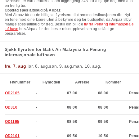
av reisen, er vårt dedikerte team tilgjengelig 24/7 for å hjelpe deg med å få
en herlig tur.
Oppdag spesialtilbud på Airpaz
Med Airpaz får du de billigste flyreisene til drømmedestinasjonen din. Nyt
en ferie med dine kjære uten å bekymre deg for budsjettet, da Airpaz tilbyr
mange spesialtilbud for deg. Bestill din billige
fly fra Penang internasjonale
lufthavn
hos Airpaz for den beste reiseopplevelsen og uslåelige
besparelser.
Sjekk flyruten for Batik Air Malaysia fra Penang
internasjonale lufthavn
fre. 7. aug.
lør. 8. aug.
søn. 9. aug.
man. 10. aug.
Flynummer
Flymodell
Avreise
Kommer
OD2105
-
07:00
08:00
Pena
OD310
-
08:00
08:00
Pena
OD1165
-
08:50
09:50
Pena
OD2101
-
09:50
10:50
Pena