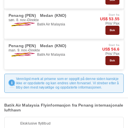
Penang (PEN)
Medan (KNO)
Start fra
US$ 53.55
søn. 8. nov.
Direkte
Pris/ Pax
Batik Air Malaysia
Bok
Penang (PEN)
Medan (KNO)
Start fra
US$ 56.6
man. 9. nov.
Direkte
Pris/ Pax
Batik Air Malaysia
Bok
Vennligst merk at prisene som er oppgitt på denne siden kanskje
ikke er oppdaterte og kan endres uten forvarsel. Vi streber etter å
tilby den mest nøyaktige og oppdaterte informasjonen.
Batik Air Malaysia Flyinformasjon fra Penang internasjonale
lufthavn
Eksklusive flytilbud