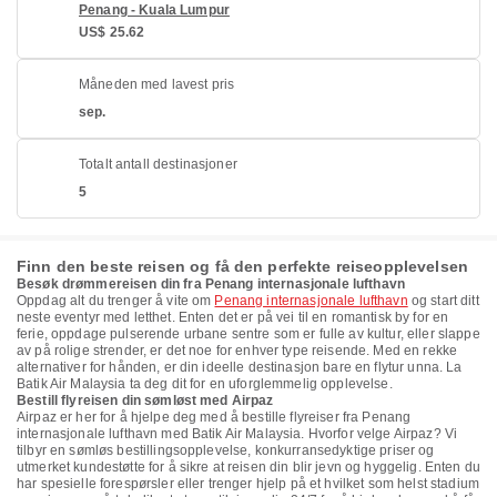
Penang - Kuala Lumpur
US$ 25.62
Måneden med lavest pris
sep.
Totalt antall destinasjoner
5
Finn den beste reisen og få den perfekte reiseopplevelsen
Besøk drømmereisen din fra Penang internasjonale lufthavn
Oppdag alt du trenger å vite om
Penang internasjonale lufthavn
og start ditt
neste eventyr med letthet. Enten det er på vei til en romantisk by for en
ferie, oppdage pulserende urbane sentre som er fulle av kultur, eller slappe
av på rolige strender, er det noe for enhver type reisende. Med en rekke
alternativer for hånden, er din ideelle destinasjon bare en flytur unna. La
Batik Air Malaysia ta deg dit for en uforglemmelig opplevelse.
Bestill flyreisen din sømløst med Airpaz
Airpaz er her for å hjelpe deg med å bestille flyreiser fra Penang
internasjonale lufthavn med Batik Air Malaysia. Hvorfor velge Airpaz? Vi
tilbyr en sømløs bestillingsopplevelse, konkurransedyktige priser og
utmerket kundestøtte for å sikre at reisen din blir jevn og hyggelig. Enten du
har spesielle forespørsler eller trenger hjelp på et hvilket som helst stadium