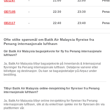
OD1167
-
21:00
22:00
Pena
OD7105
-
22:30
23:30
Pena
OD2117
-
22:40
23:40
Pena
Ofte stilte spørsmål om Batik Air Malaysia flyreise fra
Penang internasjonale lufthavn
Gir Batik Air Malaysia bagasjekvote for fly fra Penang internasjonale
lufthavn?
Ja, Batik Air Malaysia tilbyr bagasjekvote på Innenlands & Internasjonal
flyvninger fra Penang internasjonale lufthavn. Detaljene varierer etter
billettype og destinasjon. Du kan se bagasjedetaljer på Airpaz under
bestilling.
Tilbyr Batik Air Malaysia online-innsjekking for flyreiser fra Penang
internasjonale lufthavn?
Ja, Batik Air Malaysia tilbyr online innsjekking for flyreiser fra Penang
internasjonale lufthavn, slik at du enkelt kan sjekke inn for flyreisen din via
plattformen vår.