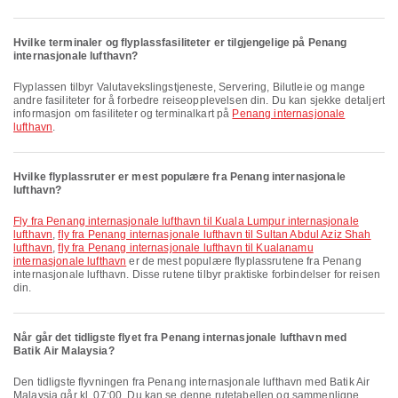
Hvilke terminaler og flyplassfasiliteter er tilgjengelige på Penang
internasjonale lufthavn?
Flyplassen tilbyr Valutavekslingstjeneste, Servering, Bilutleie og mange
andre fasiliteter for å forbedre reiseopplevelsen din. Du kan sjekke detaljert
informasjon om fasiliteter og terminalkart på
Penang internasjonale
lufthavn
.
Hvilke flyplassruter er mest populære fra Penang internasjonale
lufthavn?
fly fra Penang internasjonale lufthavn til Kuala Lumpur internasjonale
lufthavn
,
fly fra Penang internasjonale lufthavn til Sultan Abdul Aziz Shah
lufthavn
,
fly fra Penang internasjonale lufthavn til Kualanamu
internasjonale lufthavn
er de mest populære flyplassrutene fra Penang
internasjonale lufthavn. Disse rutene tilbyr praktiske forbindelser for reisen
din.
Når går det tidligste flyet fra Penang internasjonale lufthavn med
Batik Air Malaysia?
Den tidligste flyvningen fra Penang internasjonale lufthavn med Batik Air
Malaysia går kl. 07:00. Du kan se denne rutetabellen og sammenligne