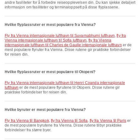
andre fasiliteter for å forbedre reiseopplevelsen din. Du kan sjekke detaljert
informasjon om fasiliteter og terminaloppsett på disse flyplassene.
Hvilke flyplassruter er mest populære fra Vienna?
fly fra Vienna internasjonale lufthavn til Suvarnabhumi lufthavn
,
fly fra
Vienna internasjonale lufthavn til Sofia lufthavn
,
fly fra Vienna
internasjonale lufthavn til Charles de Gaulle internasjonale lufthavn
er de
mest populære flyruter fra Vienna. Disse rutene gir praktiske forbindelser
for reisen din.
Hvilke flyplassruter er mest populære til Otopeni?
fly fra Vienna internasjonale lufthavn til Henri Coanda internasjonale
lufthavn
er de mest populære flyrutene til Otopeni. Disse rutene gir
praktiske forbindelser for reisen din.
Hvilke byruter er mest populære fra Vienna?
fly fra Vienna til Bangkok
,
fly fra Vienna til Sofia
,
fly fra Vienna til Paris
er
de mest populære byrutene fra Vienna. Disse rutene tilbyr praktiske
forbindelser fra større byer.