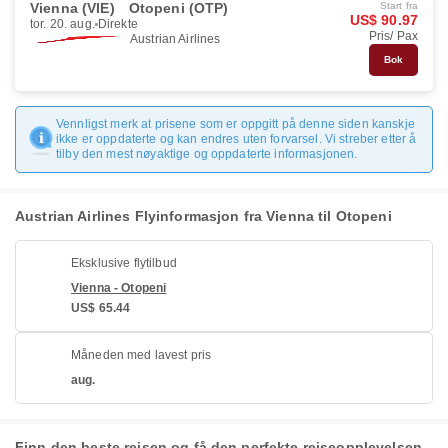
Vienna (VIE)
Otopeni (OTP)
Start fra
US$ 90.97
tor. 20. aug.
Direkte
Pris/ Pax
Austrian Airlines
Bok
Vennligst merk at prisene som er oppgitt på denne siden kanskje
ikke er oppdaterte og kan endres uten forvarsel. Vi streber etter å
tilby den mest nøyaktige og oppdaterte informasjonen.
Austrian Airlines Flyinformasjon fra Vienna til Otopeni
Eksklusive flytilbud
Vienna - Otopeni
US$ 65.44
Måneden med lavest pris
aug.
Finn den beste reisen og få den perfekte reiseopplevelsen