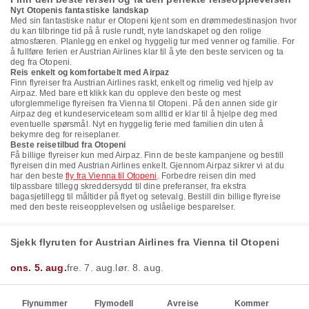
Nyt Otopenis fantastiske landskap
Med sin fantastiske natur er Otopeni kjent som en drømmedestinasjon hvor
du kan tilbringe tid på å rusle rundt, nyte landskapet og den rolige
atmosfæren. Planlegg en enkel og hyggelig tur med venner og familie. For
å fullføre ferien er Austrian Airlines klar til å yte den beste servicen og ta
deg fra Otopeni.
Reis enkelt og komfortabelt med Airpaz
Finn flyreiser fra Austrian Airlines raskt, enkelt og rimelig ved hjelp av
Airpaz. Med bare ett klikk kan du oppleve den beste og mest
uforglemmelige flyreisen fra Vienna til Otopeni. På den annen side gir
Airpaz deg et kundeserviceteam som alltid er klar til å hjelpe deg med
eventuelle spørsmål. Nyt en hyggelig ferie med familien din uten å
bekymre deg for reiseplaner.
Beste reisetilbud fra Otopeni
Få billige flyreiser kun med Airpaz. Finn de beste kampanjene og bestill
flyreisen din med Austrian Airlines enkelt. Gjennom Airpaz sikrer vi at du
har den beste
fly fra Vienna til Otopeni
. Forbedre reisen din med
tilpassbare tillegg skreddersydd til dine preferanser, fra ekstra
bagasjetillegg til måltider på flyet og setevalg. Bestill din billige flyreise
med den beste reiseopplevelsen og uslåelige besparelser.
Sjekk flyruten for Austrian Airlines fra Vienna til Otopeni
ons. 5. aug.
fre. 7. aug.
lør. 8. aug.
Flynummer
Flymodell
Avreise
Kommer