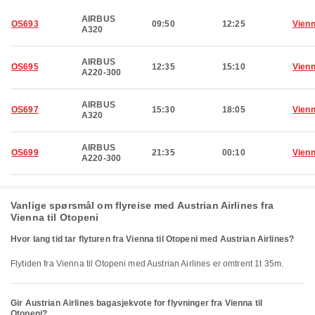
AIRBUS
OS693
09:50
12:25
Vien
A320
AIRBUS
OS695
12:35
15:10
Vien
A220-300
AIRBUS
OS697
15:30
18:05
Vien
A320
AIRBUS
OS699
21:35
00:10
Vien
A220-300
Vanlige spørsmål om flyreise med Austrian Airlines fra
Vienna til Otopeni
Hvor lang tid tar flyturen fra Vienna til Otopeni med Austrian Airlines?
Flytiden fra Vienna til Otopeni med Austrian Airlines er omtrent 1t 35m.
Gir Austrian Airlines bagasjekvote for flyvninger fra Vienna til
Otopeni?