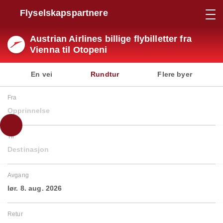
Flyselskapspartnere
Austrian Airlines billige flybilletter fra
Vienna til Otopeni
En vei
Rundtur
Flere byer
Fra
Opprinnelse
Til
Destinasjon
Avgang
lør. 8. aug. 2026
Retur