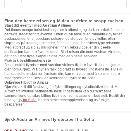
1
Finn den beste reisen og få den perfekte reiseopplevelsen
Start ditt eventyr med Austrian Airlines
Det finnes mange turistdestinasjoner å utforske, og du kan enkelt finne det
perfekte stedet for ditt eventyr. Enten du vil reise til en romantisk by for en
avslappende ferie, oppdage pulserende storbyer fulle av kultur, eller
slappe av på fredelige strender, finnes det noe for enhver type reisende.
Med et bredt utvalg av muligheter innen rekkevidde, er din ideelle
destinasjon bare en flyreise unna. Start reisen din med Austrian Airlines,
det populære flyselskapet i Sofia med den beste servicen.
Praktisk bestillingstjeneste
Bestill enkelt flyreiser med Austrian Airlines til dine favorittdestinasjoner
gjennom Airpaz. Vi tilbyr en rask og praktisk flybestillingstjeneste. Hvis du
har spesielle ønsker for flyreisen din, kan vi hjelpe med å kommunisere
med flyselskapet. Bestill en komfortabel flyreise fra Sofia.
Uslåelige tilbud fra Airpaz
Gjør Airpaz til ditt førstevalg for flybestillinger og nyt attraktive tilbud. Med
Airpaz sitt intuitive nettbaserte bestillingssystem kan du raskt søke,
sammenligne og sikre billige flybilletter som passer ditt budsjett. Bestill din
rimelige
fly fra Sofia
for den beste reiseopplevelsen og uslåelige
besparelser.
Sjekk Austrian Airlines flyrutetabell fra Sofia
ons. 5. aug.
tor. 6. aug.
fre. 7. aug.
lør. 8. aug.