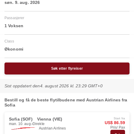
søn. 9. aug. 2026
Passasjerer
1 Voksen
Class
Økonomi
Søk etter flyreiser
Sist oppdatert den
4. august 2026 kl. 23:29 GMT+0
Bestill og få de beste flytilbudene med Austrian Airlines fra
Sofia
Sofia (SOF)
Vienna (VIE)
Start fra
US$ 86.59
man. 10. aug.
Direkte
Pris/ Pax
Austrian Airlines