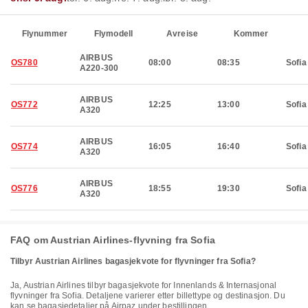
Flynummer
Flymodell
Avreise
Kommer
AIRBUS
OS780
08:00
08:35
Sofia
A220-300
AIRBUS
OS772
12:25
13:00
Sofia
A320
AIRBUS
OS774
16:05
16:40
Sofia
A320
AIRBUS
OS776
18:55
19:30
Sofia
A320
FAQ om Austrian Airlines-flyvning fra Sofia
Tilbyr Austrian Airlines bagasjekvote for flyvninger fra Sofia?
Ja, Austrian Airlines tilbyr bagasjekvote for Innenlands & Internasjonal
flyvninger fra Sofia. Detaljene varierer etter billettype og destinasjon. Du
kan se bagasjedetaljer på Airpaz under bestillingen.