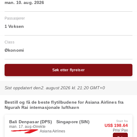
man. 10. aug. 2026
Passasjerer
1 Voksen
Class
Økonomi
Søk etter flyreiser
Sist oppdatert den
2. august 2026 kl. 21:20 GMT+0
Bestill og få de beste flytilbudene for Asiana Airlines fra
Ngurah Rai internasjonale lufthavn
Bali Denpasar (DPS)
Singapore (SIN)
Start fra
US$ 198.64
man. 17. aug.
Direkte
Pris/ Pax
Asiana Airlines