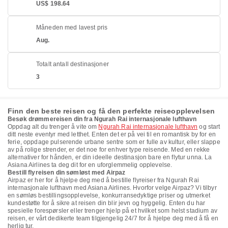
US$ 198.64
Måneden med lavest pris
Aug.
Totalt antall destinasjoner
3
Finn den beste reisen og få den perfekte reiseopplevelsen
Besøk drømmereisen din fra Ngurah Rai internasjonale lufthavn
Oppdag alt du trenger å vite om
Ngurah Rai internasjonale lufthavn
og start
ditt neste eventyr med letthet. Enten det er på vei til en romantisk by for en
ferie, oppdage pulserende urbane sentre som er fulle av kultur, eller slappe
av på rolige strender, er det noe for enhver type reisende. Med en rekke
alternativer for hånden, er din ideelle destinasjon bare en flytur unna. La
Asiana Airlines ta deg dit for en uforglemmelig opplevelse.
Bestill flyreisen din sømløst med Airpaz
Airpaz er her for å hjelpe deg med å bestille flyreiser fra Ngurah Rai
internasjonale lufthavn med Asiana Airlines. Hvorfor velge Airpaz? Vi tilbyr
en sømløs bestillingsopplevelse, konkurransedyktige priser og utmerket
kundestøtte for å sikre at reisen din blir jevn og hyggelig. Enten du har
spesielle forespørsler eller trenger hjelp på et hvilket som helst stadium av
reisen, er vårt dedikerte team tilgjengelig 24/7 for å hjelpe deg med å få en
herlig tur.