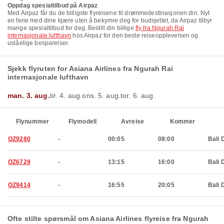
Oppdag spesialtilbud på Airpaz
Med Airpaz får du de billigste flyreisene til drømmedestinasjonen din. Nyt
en ferie med dine kjære uten å bekymre deg for budsjettet, da Airpaz tilbyr
mange spesialtilbud for deg. Bestill din billige
fly fra Ngurah Rai
internasjonale lufthavn
hos Airpaz for den beste reiseopplevelsen og
uslåelige besparelser.
Sjekk flyruten for Asiana Airlines fra Ngurah Rai
internasjonale lufthavn
man. 3. aug.
tir. 4. aug.
ons. 5. aug.
tor. 6. aug.
Flynummer
Flymodell
Avreise
Kommer
OZ9280
-
00:05
08:00
Bali 
OZ6729
-
13:15
16:00
Bali 
OZ9414
-
16:55
20:05
Bali 
Ofte stilte spørsmål om Asiana Airlines flyreise fra Ngurah