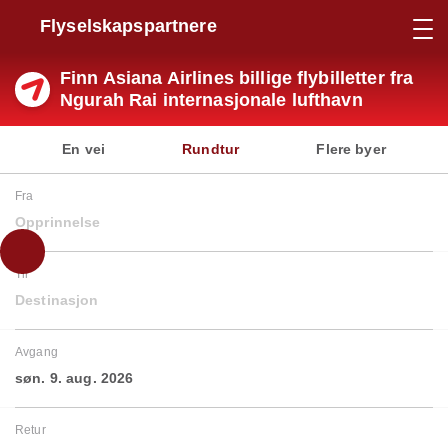
Flyselskapspartnere
Finn Asiana Airlines billige flybilletter fra
Ngurah Rai internasjonale lufthavn
En vei
Rundtur
Flere byer
Fra
Opprinnelse
Til
Destinasjon
Avgang
søn. 9. aug. 2026
Retur