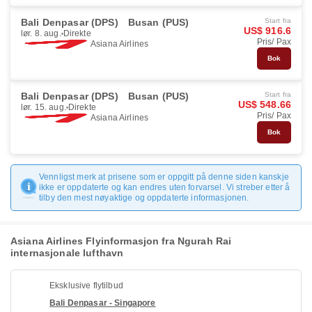
Bali Denpasar (DPS)
Busan (PUS)
Start fra
US$ 916.6
lør. 8. aug.
Direkte
Pris/ Pax
Asiana Airlines
Bok
Bali Denpasar (DPS)
Busan (PUS)
Start fra
US$ 548.66
lør. 15. aug.
Direkte
Pris/ Pax
Asiana Airlines
Bok
Vennligst merk at prisene som er oppgitt på denne siden kanskje
ikke er oppdaterte og kan endres uten forvarsel. Vi streber etter å
tilby den mest nøyaktige og oppdaterte informasjonen.
Asiana Airlines Flyinformasjon fra Ngurah Rai
internasjonale lufthavn
Eksklusive flytilbud
Bali Denpasar - Singapore