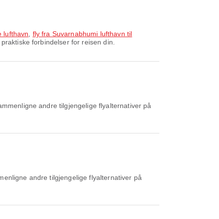
e lufthavn
,
fly fra Suvarnabhumi lufthavn til
raktiske forbindelser for reisen din.