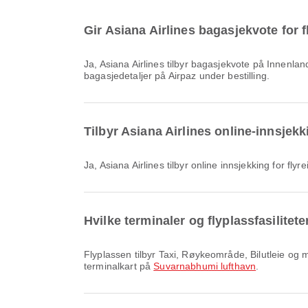
Gir Asiana Airlines bagasjekvote for 
Ja, Asiana Airlines tilbyr bagasjekvote på Innenlands & Internasjonal flyvninger fra Suvarnabhumi lufthavn. Detaljene varierer etter billettype og destinasjon. Du kan se
bagasjedetaljer på Airpaz under bestilling.
Tilbyr Asiana Airlines online-innsjek
Ja, Asiana Airlines tilbyr online innsjekking for fl
Hvilke terminaler og flyplassfasilitet
Flyplassen tilbyr Taxi, Røykeområde, Bilutleie og mange andre fasiliteter for å forbedre reiseopplevelsen din. Du kan sjekke detaljert informasjon om fasiliteter og
terminalkart på
Suvarnabhumi lufthavn
.