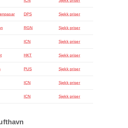
ICN
Sjekk priser
Denpasar
DPS
Sjekk priser
on
RGN
Sjekk priser
ICN
Sjekk priser
t
HKT
Sjekk priser
n
PUS
Sjekk priser
ICN
Sjekk priser
ICN
Sjekk priser
lufthavn