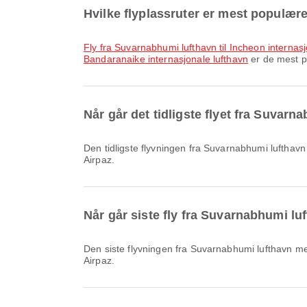
Hvilke flyplassruter er mest populær
fly fra Suvarnabhumi lufthavn til Incheon internas
Bandaranaike internasjonale lufthavn
er de mest po
Når går det tidligste flyet fra Suvar
Den tidligste flyvningen fra Suvarnabhumi lufthavn med Asiana Airlines går kl. 01:35. Du kan se denne rutetabellen og sammenligne andre tilgjengelige flyalternativer på
Airpaz.
Når går siste fly fra Suvarnabhumi lu
Den siste flyvningen fra Suvarnabhumi lufthavn med Asiana Airlines går kl. 23:55. Du kan se denne rutetabellen og sammenligne andre tilgjengelige flyalternativer på
Airpaz.