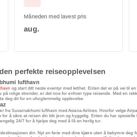
Måneden med lavest pris
aug.
 den perfekte reiseopplevelsen
bhumi lufthavn
thavn
og start ditt neste eventyr med letthet. Enten det er på vei til 
av på rolige strender, er det noe for enhver type reisende. Med en rekk
 ta deg dit for en uforglemmelig opplevelse.
paz
iser fra Suvarnabhumi lufthavn med Asiana Airlines. Hvorfor velge Airpa
or å sikre at reisen din blir jevn og hyggelig. Enten du har spesielle f
jengelig 24/7 for å hjelpe deg med å få en herlig tur.
medestinasjonen din. Nyt en ferie med dine kjære uten å bekymre deg for