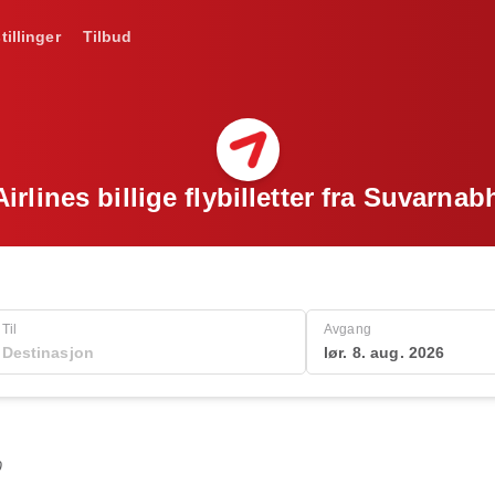
tillinger
Tilbud
irlines billige flybilletter fra Suvarna
Til
Avgang
lør. 8. aug. 2026
0