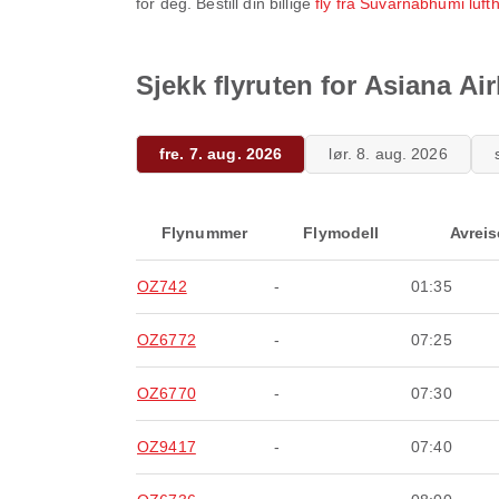
for deg. Bestill din billige
fly fra Suvarnabhumi luft
Sjekk flyruten for Asiana Ai
fre. 7. aug. 2026
lør. 8. aug. 2026
Flynummer
Flymodell
Avreis
OZ742
-
01:35
OZ6772
-
07:25
OZ6770
-
07:30
OZ9417
-
07:40