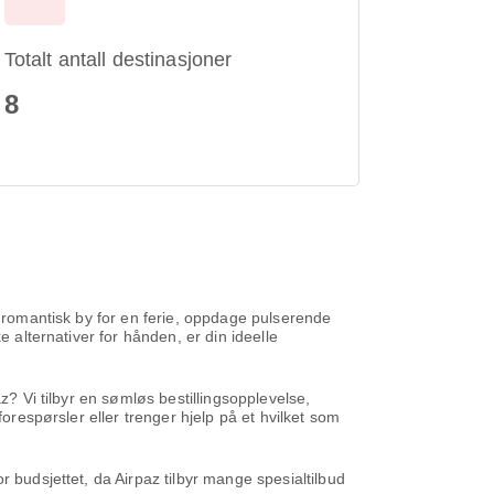
Totalt antall destinasjoner
8
en romantisk by for en ferie, oppdage pulserende
e alternativer for hånden, er din ideelle
z? Vi tilbyr en sømløs bestillingsopplevelse,
orespørsler eller trenger hjelp på et hvilket som
 budsjettet, da Airpaz tilbyr mange spesialtilbud