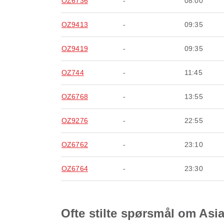
OZ6736
-
08:00
OZ9413
-
09:35
OZ9419
-
09:35
OZ744
-
11:45
OZ6768
-
13:55
OZ9276
-
22:55
OZ6762
-
23:10
OZ6764
-
23:30
Ofte stilte spørsmål om Asia