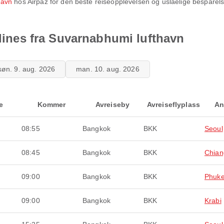
havn
hos Airpaz for den beste reiseopplevelsen og uslåelige besparels
rlines fra Suvarnabhumi lufthavn
søn. 9. aug. 2026
man. 10. aug. 2026
e
Kommer
Avreiseby
Avreiseflyplass
An
08:55
Bangkok
BKK
Seoul
08:45
Bangkok
BKK
Chian
09:00
Bangkok
BKK
Phuke
09:00
Bangkok
BKK
Krabi