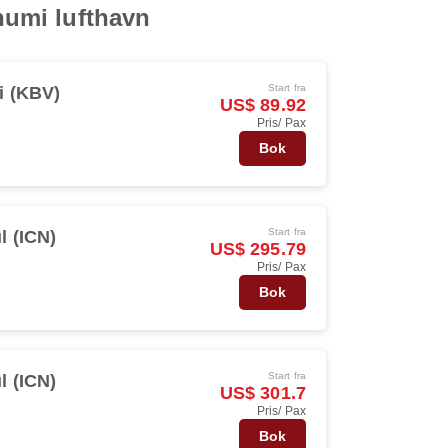
bhumi lufthavn
Start fra
i (KBV)
US$ 89.92
Pris/ Pax
s
Bok
Start fra
l (ICN)
US$ 295.79
Pris/ Pax
s
Bok
Start fra
l (ICN)
US$ 301.7
Pris/ Pax
s
Bok