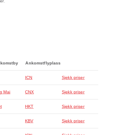
er.
komstby
Ankomstflyplass
ICN
Sjekk priser
g Mai
CNX
Sjekk priser
t
HKT
Sjekk priser
KBV
Sjekk priser