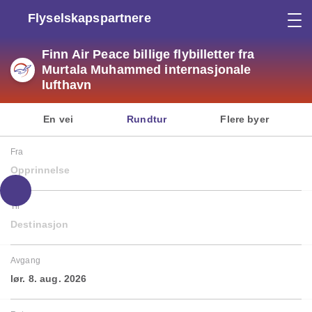
Flyselskapspartnere
Finn Air Peace billige flybilletter fra
Murtala Muhammed internasjonale
lufthavn
En vei
Rundtur
Flere byer
Fra
Opprinnelse
Til
Destinasjon
Avgang
lør. 8. aug. 2026