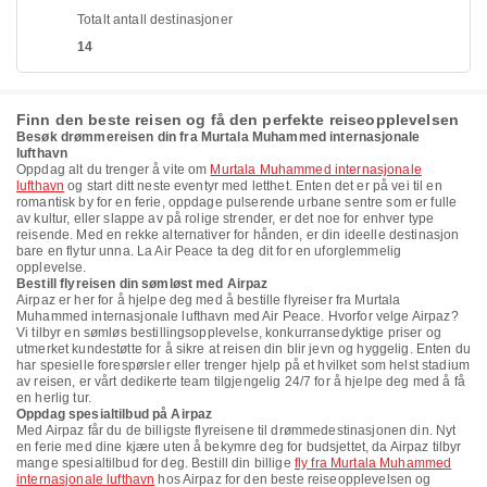
Totalt antall destinasjoner
14
Finn den beste reisen og få den perfekte reiseopplevelsen
Besøk drømmereisen din fra Murtala Muhammed internasjonale
lufthavn
Oppdag alt du trenger å vite om
Murtala Muhammed internasjonale
lufthavn
og start ditt neste eventyr med letthet. Enten det er på vei til en
romantisk by for en ferie, oppdage pulserende urbane sentre som er fulle
av kultur, eller slappe av på rolige strender, er det noe for enhver type
reisende. Med en rekke alternativer for hånden, er din ideelle destinasjon
bare en flytur unna. La Air Peace ta deg dit for en uforglemmelig
opplevelse.
Bestill flyreisen din sømløst med Airpaz
Airpaz er her for å hjelpe deg med å bestille flyreiser fra Murtala
Muhammed internasjonale lufthavn med Air Peace. Hvorfor velge Airpaz?
Vi tilbyr en sømløs bestillingsopplevelse, konkurransedyktige priser og
utmerket kundestøtte for å sikre at reisen din blir jevn og hyggelig. Enten du
har spesielle forespørsler eller trenger hjelp på et hvilket som helst stadium
av reisen, er vårt dedikerte team tilgjengelig 24/7 for å hjelpe deg med å få
en herlig tur.
Oppdag spesialtilbud på Airpaz
Med Airpaz får du de billigste flyreisene til drømmedestinasjonen din. Nyt
en ferie med dine kjære uten å bekymre deg for budsjettet, da Airpaz tilbyr
mange spesialtilbud for deg. Bestill din billige
fly fra Murtala Muhammed
internasjonale lufthavn
hos Airpaz for den beste reiseopplevelsen og