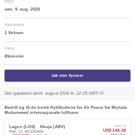
Retur
søn. 9. aug. 2026
Passasjerer
1 Voksen
Class
Økonomi
Søk etter flyreiser
Sist oppdatert den
6. august 2026 kl. 22:20 GMT+0
Bestill og få de beste flytilbudene for Air Peace fra Murtala
Muhammed internasjonale lufthavn
Lagos (LOS)
Abuja (ABV)
Start fra
US$ 144.38
man. 12. okt.
Direkte