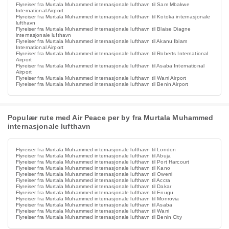
Flyreiser fra Murtala Muhammed internasjonale lufthavn til Sam Mbakwe
International Airport
Flyreiser fra Murtala Muhammed internasjonale lufthavn til Kotoka internasjonale
lufthavn
Flyreiser fra Murtala Muhammed internasjonale lufthavn til Blaise Diagne
internasjonale lufthavn
Flyreiser fra Murtala Muhammed internasjonale lufthavn til Akanu Ibiam
International Airport
Flyreiser fra Murtala Muhammed internasjonale lufthavn til Roberts International
Airport
Flyreiser fra Murtala Muhammed internasjonale lufthavn til Asaba International
Airport
Flyreiser fra Murtala Muhammed internasjonale lufthavn til Warri Airport
Flyreiser fra Murtala Muhammed internasjonale lufthavn til Benin Airport
Populær rute med Air Peace per by fra Murtala Muhammed
internasjonale lufthavn
Flyreiser fra Murtala Muhammed internasjonale lufthavn til London
Flyreiser fra Murtala Muhammed internasjonale lufthavn til Abuja
Flyreiser fra Murtala Muhammed internasjonale lufthavn til Port Harcourt
Flyreiser fra Murtala Muhammed internasjonale lufthavn til Kano
Flyreiser fra Murtala Muhammed internasjonale lufthavn til Owerri
Flyreiser fra Murtala Muhammed internasjonale lufthavn til Accra
Flyreiser fra Murtala Muhammed internasjonale lufthavn til Dakar
Flyreiser fra Murtala Muhammed internasjonale lufthavn til Enugu
Flyreiser fra Murtala Muhammed internasjonale lufthavn til Monrovia
Flyreiser fra Murtala Muhammed internasjonale lufthavn til Asaba
Flyreiser fra Murtala Muhammed internasjonale lufthavn til Warri
Flyreiser fra Murtala Muhammed internasjonale lufthavn til Benin City