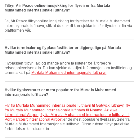
Tilbyr Air Peace online-innsjekking for flyreiser fra Murtala
Muhammed internasjonale lufthavn?
Ja, Air Peace tilbyr online innsjekking for flyreiser fra Murtala Muhammed
internasjonale lufthavn, slik at du enkelt kan sjekke inn for flyreisen din via
plattformen vår.
Hvilke terminaler og flyplassfasiliteter er tilgjengelige på Murtala
Muhammed internasjonale lufthavn?
Flyplassen tilbyr Taxi og mange andre fasiliteter for å forbedre
reiseopplevelsen din. Du kan sjekke detaljert informasjon om fasiliteter og
terminalkart på
Murtala Muhammed internasjonale lufthavn
.
Hvilke flyplassruter er mest populære fra Murtala Muhammed
internasjonale lufthavn?
fly fra Murtala Muhammed internasjonale lufthavn til Gatwick lufthavn
,
fly
fra Murtala Muhammed internasjonale lufthavn til Nnamdi Azikiwe
International Airport
,
fly fra Murtala Muhammed internasjonale lufthavn til
Port Harcourt International Airport
er de mest populære flyplassrutene fra
Murtala Muhammed internasjonale lufthavn. Disse rutene tilbyr praktiske
forbindelser for reisen din.