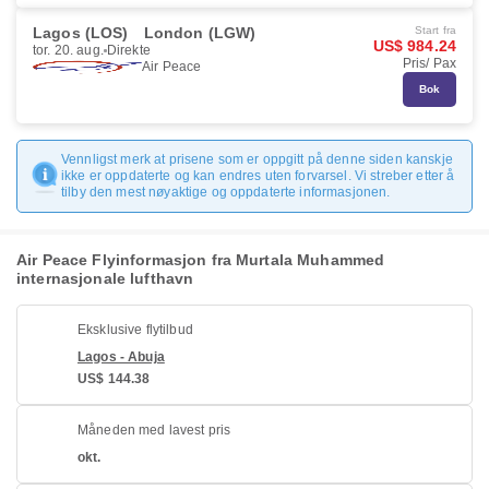
Lagos (LOS)
London (LGW)
Start fra
US$ 984.24
tor. 20. aug.
Direkte
Pris/ Pax
Air Peace
Bok
Vennligst merk at prisene som er oppgitt på denne siden kanskje
ikke er oppdaterte og kan endres uten forvarsel. Vi streber etter å
tilby den mest nøyaktige og oppdaterte informasjonen.
Air Peace Flyinformasjon fra Murtala Muhammed
internasjonale lufthavn
Eksklusive flytilbud
Lagos - Abuja
US$ 144.38
Måneden med lavest pris
okt.