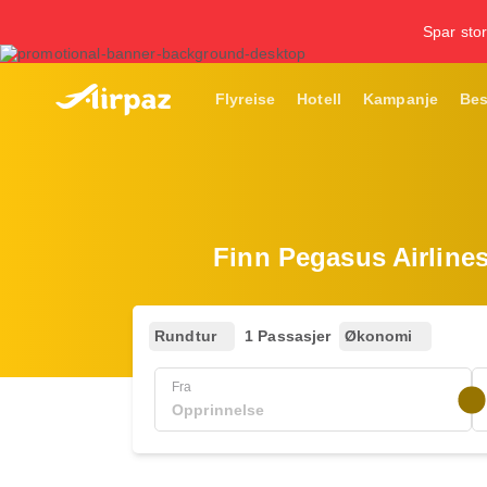
Spar stor
Flyreise
Hotell
Kampanje
Bes
Finn Pegasus Airlines 
Rundtur
1 Passasjer
Økonomi
Fra