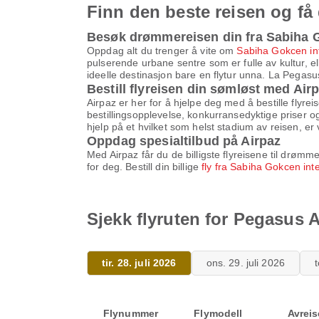
Finn den beste reisen og få
Besøk drømmereisen din fra Sabiha G
Oppdag alt du trenger å vite om
Sabiha Gokcen int
pulserende urbane sentre som er fulle av kultur, el
ideelle destinasjon bare en flytur unna. La Pegasus
Bestill flyreisen din sømløst med Air
Airpaz er her for å hjelpe deg med å bestille flyre
bestillingsopplevelse, konkurransedyktige priser og
hjelp på et hvilket som helst stadium av reisen, er 
Oppdag spesialtilbud på Airpaz
Med Airpaz får du de billigste flyreisene til drøm
for deg. Bestill din billige
fly fra Sabiha Gokcen int
Sjekk flyruten for Pegasus A
tir. 28. juli 2026
ons. 29. juli 2026
t
Flynummer
Flymodell
Avreis