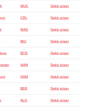
ch
MUC
Sjekk priser
eroi
CRL
Sjekk priser
d
MAD
Sjekk priser
o
BIO
Sjekk priser
lona
BCN
Sjekk priser
ester
MAN
Sjekk priser
urg
HAM
Sjekk priser
BER
Sjekk priser
s
ALG
Sjekk priser