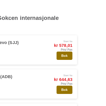
 Gokcen internasjonale
Start fra
evo (SJJ)
kr 578,01
Pris/ Pax
Bok
Start fra
 (ADB)
kr 644,63
Pris/ Pax
Bok