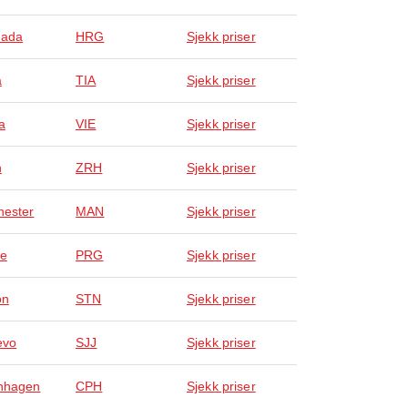
hada
HRG
Sjekk priser
a
TIA
Sjekk priser
a
VIE
Sjekk priser
h
ZRH
Sjekk priser
ester
MAN
Sjekk priser
ue
PRG
Sjekk priser
on
STN
Sjekk priser
evo
SJJ
Sjekk priser
nhagen
CPH
Sjekk priser