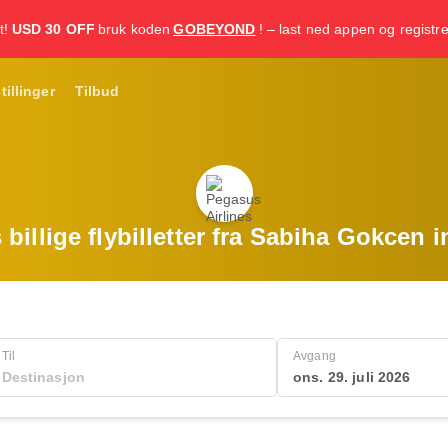
t!
USD 30 OFF
bruk koden
GOBEYOND
! – last ned appen og registr
tillinger
Tilbud
billige flybilletter fra Sabiha Gokcen 
Til
Avgang
ons. 29. juli 2026