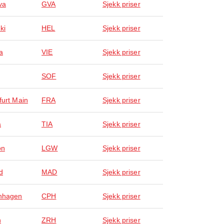
va
GVA
Sjekk priser
ki
HEL
Sjekk priser
a
VIE
Sjekk priser
SOF
Sjekk priser
furt Main
FRA
Sjekk priser
a
TIA
Sjekk priser
on
LGW
Sjekk priser
d
MAD
Sjekk priser
nhagen
CPH
Sjekk priser
h
ZRH
Sjekk priser