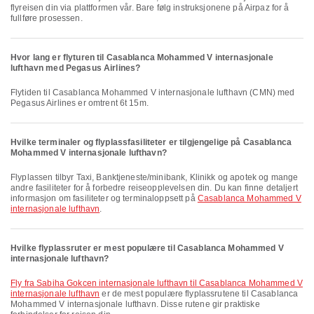
flyreisen din via plattformen vår. Bare følg instruksjonene på Airpaz for å
fullføre prosessen.
Hvor lang er flyturen til Casablanca Mohammed V internasjonale
lufthavn med Pegasus Airlines?
Flytiden til Casablanca Mohammed V internasjonale lufthavn (CMN) med
Pegasus Airlines er omtrent 6t 15m.
Hvilke terminaler og flyplassfasiliteter er tilgjengelige på Casablanca
Mohammed V internasjonale lufthavn?
Flyplassen tilbyr Taxi, Banktjeneste/minibank, Klinikk og apotek og mange
andre fasiliteter for å forbedre reiseopplevelsen din. Du kan finne detaljert
informasjon om fasiliteter og terminaloppsett på
Casablanca Mohammed V
internasjonale lufthavn
.
Hvilke flyplassruter er mest populære til Casablanca Mohammed V
internasjonale lufthavn?
fly fra Sabiha Gokcen internasjonale lufthavn til Casablanca Mohammed V
internasjonale lufthavn
er de mest populære flyplassrutene til Casablanca
Mohammed V internasjonale lufthavn. Disse rutene gir praktiske