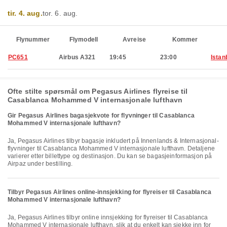
tir. 4. aug.
tor. 6. aug.
Flynummer
Flymodell
Avreise
Kommer
PC651
Airbus A321
19:45
23:00
Istan
Ofte stilte spørsmål om Pegasus Airlines flyreise til
Casablanca Mohammed V internasjonale lufthavn
Gir Pegasus Airlines bagasjekvote for flyvninger til Casablanca
Mohammed V internasjonale lufthavn?
Ja, Pegasus Airlines tilbyr bagasje inkludert på Innenlands & Internasjonal-
flyvninger til Casablanca Mohammed V internasjonale lufthavn. Detaljene
varierer etter billettype og destinasjon. Du kan se bagasjeinformasjon på
Airpaz under bestilling.
Tilbyr Pegasus Airlines online-innsjekking for flyreiser til Casablanca
Mohammed V internasjonale lufthavn?
Ja, Pegasus Airlines tilbyr online innsjekking for flyreiser til Casablanca
Mohammed V internasjonale lufthavn, slik at du enkelt kan sjekke inn for