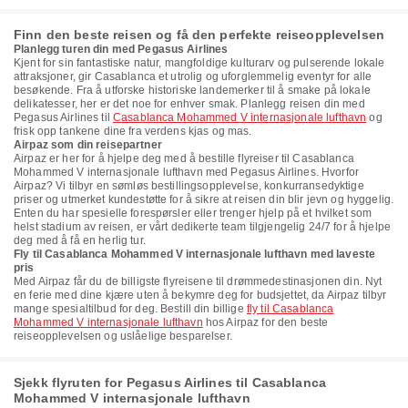
Finn den beste reisen og få den perfekte reiseopplevelsen
Planlegg turen din med Pegasus Airlines
Kjent for sin fantastiske natur, mangfoldige kulturarv og pulserende lokale
attraksjoner, gir Casablanca et utrolig og uforglemmelig eventyr for alle
besøkende. Fra å utforske historiske landemerker til å smake på lokale
delikatesser, her er det noe for enhver smak. Planlegg reisen din med
Pegasus Airlines til
Casablanca Mohammed V internasjonale lufthavn
og
frisk opp tankene dine fra verdens kjas og mas.
Airpaz som din reisepartner
Airpaz er her for å hjelpe deg med å bestille flyreiser til Casablanca
Mohammed V internasjonale lufthavn med Pegasus Airlines. Hvorfor
Airpaz? Vi tilbyr en sømløs bestillingsopplevelse, konkurransedyktige
priser og utmerket kundestøtte for å sikre at reisen din blir jevn og hyggelig.
Enten du har spesielle forespørsler eller trenger hjelp på et hvilket som
helst stadium av reisen, er vårt dedikerte team tilgjengelig 24/7 for å hjelpe
deg med å få en herlig tur.
Fly til Casablanca Mohammed V internasjonale lufthavn med laveste
pris
Med Airpaz får du de billigste flyreisene til drømmedestinasjonen din. Nyt
en ferie med dine kjære uten å bekymre deg for budsjettet, da Airpaz tilbyr
mange spesialtilbud for deg. Bestill din billige
fly til Casablanca
Mohammed V internasjonale lufthavn
hos Airpaz for den beste
reiseopplevelsen og uslåelige besparelser.
Sjekk flyruten for Pegasus Airlines til Casablanca
Mohammed V internasjonale lufthavn