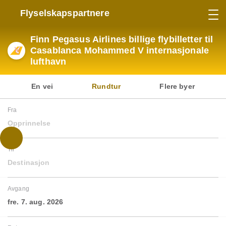
Flyselskapspartnere
Finn Pegasus Airlines billige flybilletter til
Casablanca Mohammed V internasjonale
lufthavn
En vei
Rundtur
Flere byer
Fra
Opprinnelse
Til
Destinasjon
Avgang
fre. 7. aug. 2026