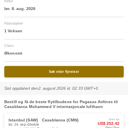
Retur
lør. 8. aug. 2026
Passasjerer
1 Voksen
Class
Økonomi
Søk etter flyreiser
Sist oppdatert den
2. august 2026 kl. 02:33 GMT+0
Bestill og få de beste flytilbudene for Pegasus Airlines til
Casablanca Mohammed V internasjonale lufthavn
Istanbul (SAW)
Casablanca (CMN)
Start fra
US$ 252.42
tor. 24. sep.
Direkte