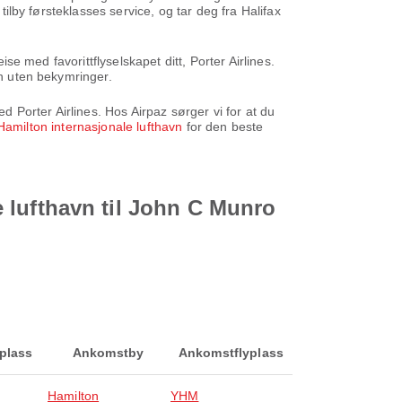
tilby førsteklasses service, og tar deg fra Halifax
ise med favorittflyselskapet ditt, Porter Airlines.
in uten bekymringer.
ed Porter Airlines. Hos Airpaz sørger vi for at du
 Hamilton internasjonale lufthavn
for den beste
le lufthavn til John C Munro
yplass
Ankomstby
Ankomstflyplass
Hamilton
YHM