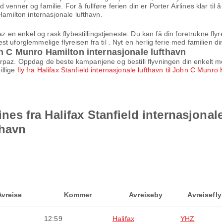
nner og familie. For å fullføre ferien din er Porter Airlines klar til å 
Hamilton internasjonale lufthavn.
z en enkel og rask flybestillingstjeneste. Du kan få din foretrukne flyre
 uforglemmelige flyreisen fra til . Nyt en herlig ferie med familien d
hn C Munro Hamilton internasjonale lufthavn
d Airpaz. Oppdag de beste kampanjene og bestill flyvningen din enkelt m
illige
fly fra Halifax Stanfield internasjonale lufthavn til John C Munro
lines fra Halifax Stanfield internasjona
thavn
Avreise
Kommer
Avreiseby
Avreisefl
12:59
Halifax
YHZ