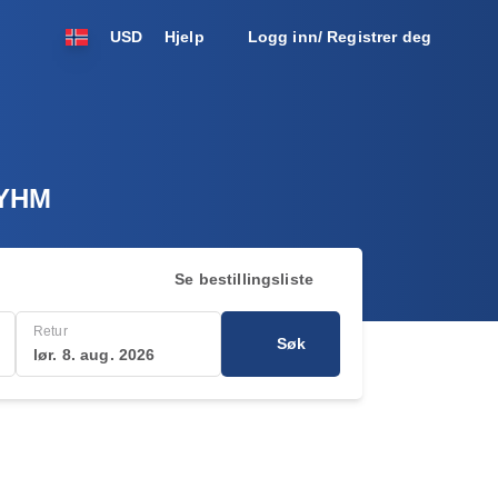
USD
Hjelp
Logg inn/ Registrer deg
l YHM
Se bestillingsliste
Retur
Søk
lør. 8. aug. 2026