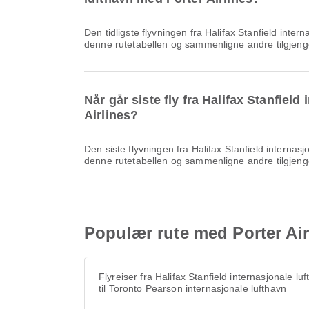
Den tidligste flyvningen fra Halifax Stanfield internasjonale lufthavn til John C Munro Hamilton internasjonale lufthavn med Porter Airlines har avgang kl. 11:35. Du kan se
denne rutetabellen og sammenligne andre tilgjengel
Når går siste fly fra Halifax Stanfiel
Airlines?
Den siste flyvningen fra Halifax Stanfield internasjonale lufthavn til John C Munro Hamilton internasjonale lufthavn med Porter Airlines har avgang kl. 18:15. Du kan se
denne rutetabellen og sammenligne andre tilgjengel
Populær rute med Porter Airl
Flyreiser fra Halifax Stanfield internasjonale lu
til Toronto Pearson internasjonale lufthavn