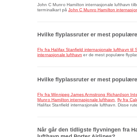
John C Munro Hamilton internasjonale lufthavn tilbyr og mange andre fasiliteter for å forbedre reiseopplevelsen din. Du kan finne detaljert informasjon om fasiliteter og
terminalkart på
John C Munro Hamilton internasjon
Hvilke flyplassruter er mest populære 
fly fra Halifax Stanfield internasjonale lufthavn til
internasjonale lufthavn
er de mest populære flyplass
Hvilke flyplassruter er mest populære 
fly fra Winnipeg James Armstrong Richardson Inte
Munro Hamilton internasjonale lufthavn
,
fly fra Ca
Halifax Stanfield internasjonale lufthavn. Disse rute
Når går den tidligste flyvningen fra H
lufthavn med Porter Airlines?