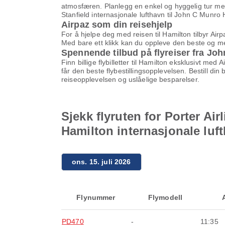
atmosfæren. Planlegg en enkel og hyggelig tur med ve
Stanfield internasjonale lufthavn til John C Munro 
Airpaz som din reisehjelp
For å hjelpe deg med reisen til Hamilton tilbyr Airpa
Med bare ett klikk kan du oppleve den beste og mest
Spennende tilbud på flyreiser fra Jo
Finn billige flybilletter til Hamilton eksklusivt me
får den beste flybestillingsopplevelsen. Bestill din b
reiseopplevelsen og uslåelige besparelser.
Sjekk flyruten for Porter Air
Hamilton internasjonale luf
ons. 15. juli 2026
Flynummer
Flymodell
PD470
-
11:35