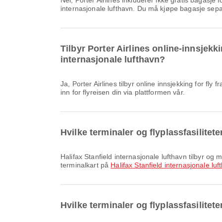
Nei, Porter Airlines inkluderer ikke gratis bagasje for Innenlands & Internasjonal flyvninger fra Halifax Stanfield internasjonale lufthavn til John C Munro Hamilton
internasjonale lufthavn. Du må kjøpe bagasje sepa
Tilbyr Porter Airlines online-innsjekk
internasjonale lufthavn?
Ja, Porter Airlines tilbyr online innsjekking for fly fra Halifax Stanfield internasjonale lufthavn til John C Munro Hamilton internasjonale lufthavn, slik at du enkelt kan sjekke
inn for flyreisen din via plattformen vår.
Hvilke terminaler og flyplassfasilitete
Halifax Stanfield internasjonale lufthavn tilbyr og mange andre fasiliteter for å forbedre reiseopplevelsen din. Du kan finne detaljert informasjon om fasiliteter og
terminalkart på
Halifax Stanfield internasjonale luf
Hvilke terminaler og flyplassfasilite