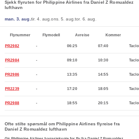
Sjekk flyruten for Philippine Airlines fra Daniel Z Romualdez
lufthavn
man. 3. aug.
tir. 4. aug.
ons. 5. aug.
tor. 6. aug.
Flynummer
Flymodell
Avreise
Kommer
PR2982
-
06:25
07:40
Tacl
PR2984
-
09:10
10:30
Tacl
PR2986
-
13:35
14:55
Tacl
PR2239
-
17:20
18:05
Tacl
PR2988
-
18:55
20:15
Tacl
Ofte stilte spørsmål om Philippine Airlines flyreise fra
Daniel Z Romualdez lufthavn
Gir Philippine Airlines bagasjekvote for fly fra Daniel Z Romualdez