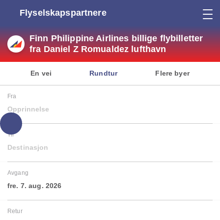
Flyselskapspartnere
Finn Philippine Airlines billige flybilletter
fra Daniel Z Romualdez lufthavn
En vei
Rundtur
Flere byer
Fra
Opprinnelse
Til
Destinasjon
Avgang
fre. 7. aug. 2026
Retur