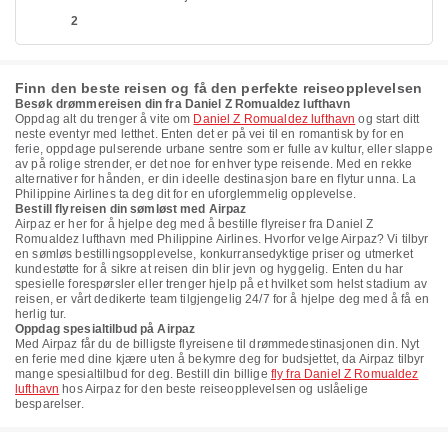
2
Finn den beste reisen og få den perfekte reiseopplevelsen
Besøk drømmereisen din fra Daniel Z Romualdez lufthavn
Oppdag alt du trenger å vite om
Daniel Z Romualdez lufthavn
og start ditt
neste eventyr med letthet. Enten det er på vei til en romantisk by for en
ferie, oppdage pulserende urbane sentre som er fulle av kultur, eller slappe
av på rolige strender, er det noe for enhver type reisende. Med en rekke
alternativer for hånden, er din ideelle destinasjon bare en flytur unna. La
Philippine Airlines ta deg dit for en uforglemmelig opplevelse.
Bestill flyreisen din sømløst med Airpaz
Airpaz er her for å hjelpe deg med å bestille flyreiser fra Daniel Z
Romualdez lufthavn med Philippine Airlines. Hvorfor velge Airpaz? Vi tilbyr
en sømløs bestillingsopplevelse, konkurransedyktige priser og utmerket
kundestøtte for å sikre at reisen din blir jevn og hyggelig. Enten du har
spesielle forespørsler eller trenger hjelp på et hvilket som helst stadium av
reisen, er vårt dedikerte team tilgjengelig 24/7 for å hjelpe deg med å få en
herlig tur.
Oppdag spesialtilbud på Airpaz
Med Airpaz får du de billigste flyreisene til drømmedestinasjonen din. Nyt
en ferie med dine kjære uten å bekymre deg for budsjettet, da Airpaz tilbyr
mange spesialtilbud for deg. Bestill din billige
fly fra Daniel Z Romualdez
lufthavn
hos Airpaz for den beste reiseopplevelsen og uslåelige
besparelser.