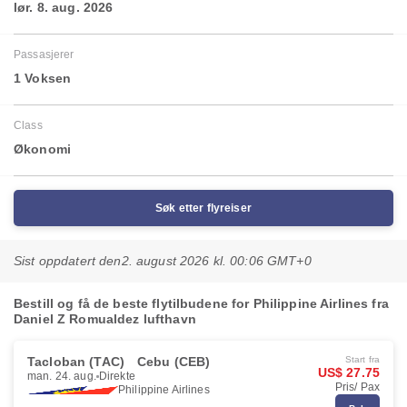
lør. 8. aug. 2026
Passasjerer
1 Voksen
Class
Økonomi
Søk etter flyreiser
Sist oppdatert den
2. august 2026 kl. 00:06 GMT+0
Bestill og få de beste flytilbudene for Philippine Airlines fra
Daniel Z Romualdez lufthavn
Tacloban (TAC)
Cebu (CEB)
Start fra
US$ 27.75
man. 24. aug.
Direkte
Pris/ Pax
Philippine Airlines