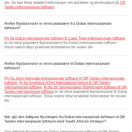
din. Du kan finne detaljert informasjon om fasiliteter og terminalkart på
OR
Tambo internasjonale lufthavn
.
Hvilke flyplassruter er mest populære fra Dubai internasjonale
lufthavn?
fly fra Dubai internasjonale lufthavn til Cape Town internasjonale lufthavn
er de mest populære flyplassrutene fra Dubai internasjonale lufthavn.
Disse rutene tilbyr praktiske forbindelser for reisen din.
Hvilke flyplassruter er mest populære til Dubai internasjonale
lufthavn?
fly fra Jomo Kenyatta internasjonale lufthavn til OR Tambo internasjonale
lufthavn
,
fly fra Kinshasa N'Djili International Airport til OR Tambo
internasjonale lufthavn
,
fly fra Sir Seewoosagur Ramgoolam lufthavn til OR
Tambo internasjonale lufthavn
er de mest populære flyplassrutene til Dubai
internasjonale lufthavn. Disse rutene tilbyr praktiske forbindelser for reisen
din.
Når går den tidligste flyvningen fra Dubai internasjonale lufthavn til OR
Tambo internasjonale lufthavn med South African Airways?
Den tidligste flyvningen fra Dubai internasjonale lufthavn til OR Tambo