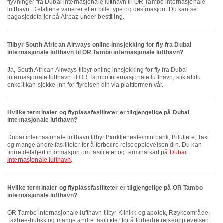
flyvninger fra Dubai internasjonale lufthavn til OR Tambo internasjonale
lufthavn. Detaljene varierer etter billettype og destinasjon. Du kan se
bagasjedetaljer på Airpaz under bestilling.
Tilbyr South African Airways online-innsjekking for fly fra Dubai
internasjonale lufthavn til OR Tambo internasjonale lufthavn?
Ja, South African Airways tilbyr online innsjekking for fly fra Dubai
internasjonale lufthavn til OR Tambo internasjonale lufthavn, slik at du
enkelt kan sjekke inn for flyreisen din via plattformen vår.
Hvilke terminaler og flyplassfasiliteter er tilgjengelige på Dubai
internasjonale lufthavn?
Dubai internasjonale lufthavn tilbyr Banktjeneste/minibank, Bilutleie, Taxi
og mange andre fasiliteter for å forbedre reiseopplevelsen din. Du kan
finne detaljert informasjon om fasiliteter og terminalkart på
Dubai
internasjonale lufthavn
.
Hvilke terminaler og flyplassfasiliteter er tilgjengelige på OR Tambo
internasjonale lufthavn?
OR Tambo internasjonale lufthavn tilbyr Klinikk og apotek, Røykeområde,
Taxfree-butikk og mange andre fasiliteter for å forbedre reiseopplevelsen