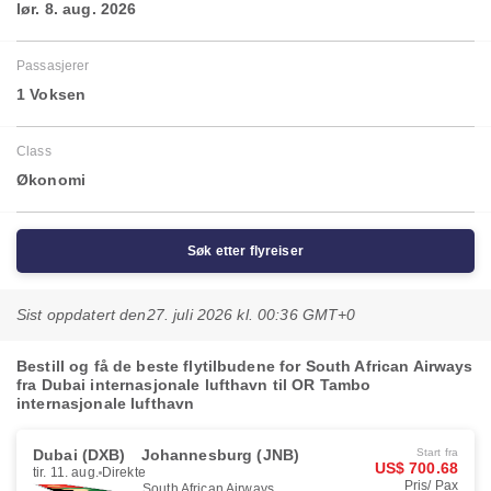
lør. 8. aug. 2026
Passasjerer
1 Voksen
Class
Økonomi
Søk etter flyreiser
Sist oppdatert den
27. juli 2026 kl. 00:36 GMT+0
Bestill og få de beste flytilbudene for South African Airways
fra Dubai internasjonale lufthavn til OR Tambo
internasjonale lufthavn
Dubai (DXB)
Johannesburg (JNB)
Start fra
US$ 700.68
tir. 11. aug.
Direkte
Pris/ Pax
South African Airways