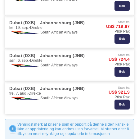
Bok
Dubai (DXB)
Johannesburg (JNB)
Start fra
US$ 719.67
lør. 19. sep.
Direkte
Pris/ Pax
South African Airways
Bok
Dubai (DXB)
Johannesburg (JNB)
Start fra
US$ 724.4
søn. 6. sep.
Direkte
Pris/ Pax
South African Airways
Bok
Dubai (DXB)
Johannesburg (JNB)
Start fra
US$ 921.9
fre. 7. aug.
Direkte
Pris/ Pax
South African Airways
Bok
Vennligst merk at prisene som er oppgitt på denne siden kanskje
ikke er oppdaterte og kan endres uten forvarsel. Vi streber etter å
tilby den mest nøyaktige og oppdaterte informasjonen.