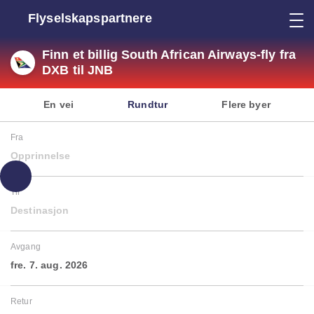
Flyselskapspartnere
Finn et billig South African Airways-fly fra
DXB til JNB
En vei
Rundtur
Flere byer
Fra
Opprinnelse
Til
Destinasjon
Avgang
fre. 7. aug. 2026
Retur