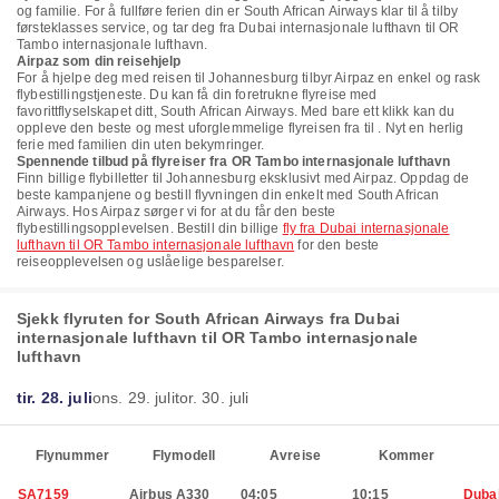
og familie. For å fullføre ferien din er South African Airways klar til å tilby
førsteklasses service, og tar deg fra Dubai internasjonale lufthavn til OR
Tambo internasjonale lufthavn.
Airpaz som din reisehjelp
For å hjelpe deg med reisen til Johannesburg tilbyr Airpaz en enkel og rask
flybestillingstjeneste. Du kan få din foretrukne flyreise med
favorittflyselskapet ditt, South African Airways. Med bare ett klikk kan du
oppleve den beste og mest uforglemmelige flyreisen fra til . Nyt en herlig
ferie med familien din uten bekymringer.
Spennende tilbud på flyreiser fra OR Tambo internasjonale lufthavn
Finn billige flybilletter til Johannesburg eksklusivt med Airpaz. Oppdag de
beste kampanjene og bestill flyvningen din enkelt med South African
Airways. Hos Airpaz sørger vi for at du får den beste
flybestillingsopplevelsen. Bestill din billige
fly fra Dubai internasjonale
lufthavn til OR Tambo internasjonale lufthavn
for den beste
reiseopplevelsen og uslåelige besparelser.
Sjekk flyruten for South African Airways fra Dubai
internasjonale lufthavn til OR Tambo internasjonale
lufthavn
tir. 28. juli
ons. 29. juli
tor. 30. juli
Flynummer
Flymodell
Avreise
Kommer
SA7159
Airbus A330
04:05
10:15
Duba