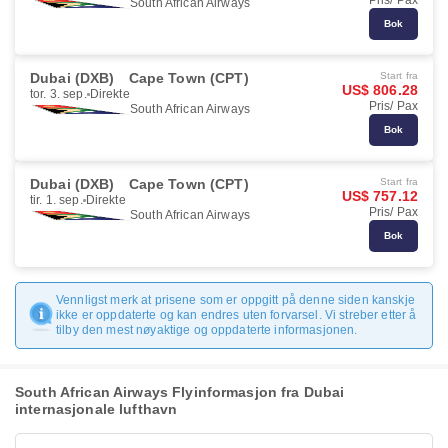
Pris/ Pax
South African Airways
Bok
Dubai (DXB)
Cape Town (CPT)
Start fra
US$ 806.28
tor. 3. sep.
Direkte
Pris/ Pax
South African Airways
Bok
Dubai (DXB)
Cape Town (CPT)
Start fra
US$ 757.12
tir. 1. sep.
Direkte
Pris/ Pax
South African Airways
Bok
Vennligst merk at prisene som er oppgitt på denne siden kanskje
ikke er oppdaterte og kan endres uten forvarsel. Vi streber etter å
tilby den mest nøyaktige og oppdaterte informasjonen.
South African Airways Flyinformasjon fra Dubai
internasjonale lufthavn