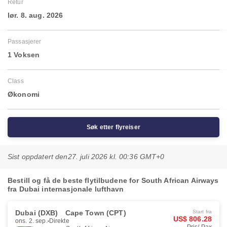
Retur
lør. 8. aug. 2026
Passasjerer
1 Voksen
Class
Økonomi
Søk etter flyreiser
Sist oppdatert den
27. juli 2026 kl. 00:36 GMT+0
Bestill og få de beste flytilbudene for South African Airways
fra Dubai internasjonale lufthavn
Dubai (DXB)
Cape Town (CPT)
Start fra
US$ 806.28
ons. 2. sep.
Direkte