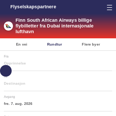
Flyselskapspartnere
Finn South African Airways billige
flybilletter fra Dubai internasjonale
lufthavn
En vei
Rundtur
Flere byer
Fra
Opprinnelse
Til
Destinasjon
Avgang
fre. 7. aug. 2026