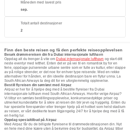
Måneden med lavest pris
sep.
Totalt antall destinasjoner
2
Finn den beste reisen og få den perfekte reiseopplevelsen
Besøk drømmereisen din fra Dubai internasjonale lufthavn
Oppdag alt du trenger å vite om
Dubai internasjonale lufthavn
og start ditt
neste eventyr med letthet. Enten det er på vei til en romantisk by for en
ferie, oppdage pulserende urbane sentre som er fulle av kultur, eller slappe
av på rolige strender, er det noe for enhver type reisende. Med en rekke
alternativer for hånden, er din ideelle destinasjon bare en flytur unna. La
South African Airways ta deg dit for en uforglemmelig opplevelse.
Bestill flyreisen din sømløst med Airpaz
Airpaz er her for å hjelpe deg med å bestille flyreiser fra Dubai
internasjonale lufthavn med South African Airways. Hvorfor velge Airpaz?
Vi tilbyr en sømløs bestillingsopplevelse, konkurransedyktige priser og
utmerket kundestøtte for å sikre at reisen din blir jevn og hyggelig. Enten du
har spesielle forespørsler eller trenger hjelp på et hvilket som helst stadium
av reisen, er vårt dedikerte team tilgjengelig 24/7 for å hjelpe deg med å få
en herlig tur.
Oppdag spesialtilbud på Airpaz
Med Airpaz får du de billigste flyreisene til drømmedestinasjonen din. Nyt
en ferie med dine kjære uten å bekymre deg for budsjettet, da Airpaz tilbyr