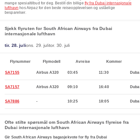
mange spesialtilbud for deg. Bestill din billige
fly fra Dubai internasjonale
lufthavn
hos Airpaz for den beste reiseopplevelsen og uslåelige
besparelser.
Sjekk flyruten for South African Airways fra Dubai
internasjonale lufthavn
tir. 28. juli
ons. 29. juli
tor. 30. juli
Flynummer
Flymodell
Avreise
Kommer
SA7155
Airbus A320
03:45
11:30
Duba
SA7157
Airbus A320
09:10
16:40
Duba
SA7886
-
10:25
18:05
Duba
Ofte stilte spørsmål om South African Airways flyreise fra
Dubai internasjonale lufthavn
Gir South African Airways bagasjekvote for fly fra Dubai