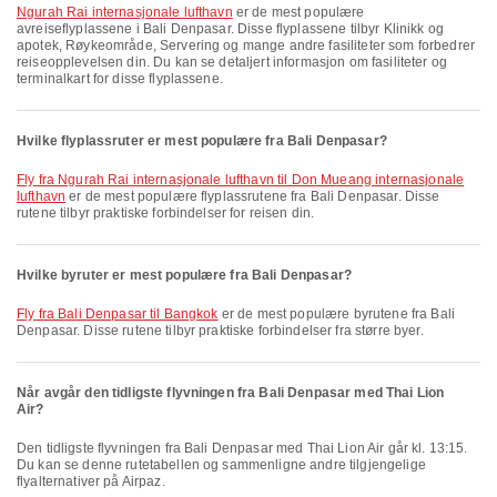
Ngurah Rai internasjonale lufthavn
er de mest populære
avreiseflyplassene i Bali Denpasar. Disse flyplassene tilbyr Klinikk og
apotek, Røykeområde, Servering og mange andre fasiliteter som forbedrer
reiseopplevelsen din. Du kan se detaljert informasjon om fasiliteter og
terminalkart for disse flyplassene.
Hvilke flyplassruter er mest populære fra Bali Denpasar?
fly fra Ngurah Rai internasjonale lufthavn til Don Mueang internasjonale
lufthavn
er de mest populære flyplassrutene fra Bali Denpasar. Disse
rutene tilbyr praktiske forbindelser for reisen din.
Hvilke byruter er mest populære fra Bali Denpasar?
fly fra Bali Denpasar til Bangkok
er de mest populære byrutene fra Bali
Denpasar. Disse rutene tilbyr praktiske forbindelser fra større byer.
Når avgår den tidligste flyvningen fra Bali Denpasar med Thai Lion
Air?
Den tidligste flyvningen fra Bali Denpasar med Thai Lion Air går kl. 13:15.
Du kan se denne rutetabellen og sammenligne andre tilgjengelige
flyalternativer på Airpaz.