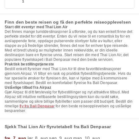
1
Finn den beste reisen og få den perfekte reiseopplevelsen
Start ditt eventyr med Thai Lion Air
Det finnes mange turistdestinasjoner å utforske, og du kan enkelt finne det
perfekte stedet for ditt eventyr. Enten du vil reise til en romantisk by for en
avslappende ferie, oppdage pulserende storbyer fulle av kultur, eller
slappe av på fredelige strender, finnes det noe for enhver type reisende.
Med et bredt utvalg av muligheter innen rekkevidde, er din ideelle
destinasjon bare en flyreise unna. Start reisen din med Thai Lion Air, det
populære flyselskapet i Bali Denpasar med den beste servicen.
Praktisk bestillingstjeneste
Bestill enkelt flyreiser med Thai Lion Air til dine favorittdestinasjoner
gjennom Airpaz. Vi tilbyr en rask og praktisk flybestillingstjeneste. Hvis du
har spesielle ønsker for flyreisen din, kan vi hjelpe med å kommunisere
med flyselskapet. Bestill en komfortabel flyreise fra Bali Denpasar.
Uslåelige tilbud fra Airpaz
Gjør Airpaz til ditt førstevalg for flybestillinger og nyt attraktive tilbud. Med
Airpaz sitt intuitive nettbaserte bestillingssystem kan du raskt søke,
sammenligne og sikre billige flybilletter som passer ditt budsjett. Bestill din
rimelige
fly fra Bali Denpasar
for den beste reiseopplevelsen og uslåelige
besparelser.
Sjekk Thai Lion Air flyrutetabell fra Bali Denpasar
fre. 7. aug.
lør. 8. aug.
søn. 9. aug.
man. 10. aug.