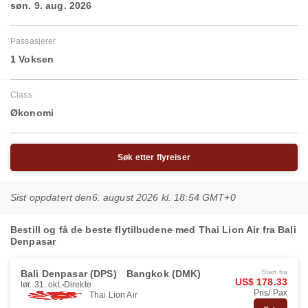
søn. 9. aug. 2026
Passasjerer
1 Voksen
Class
Økonomi
Søk etter flyreiser
Sist oppdatert den
6. august 2026 kl. 18:54 GMT+0
Bestill og få de beste flytilbudene med Thai Lion Air fra Bali
Denpasar
Bali Denpasar (DPS)
Bangkok (DMK)
Start fra
US$ 178.33
lør. 31. okt.
Direkte
Pris/ Pax
Thai Lion Air