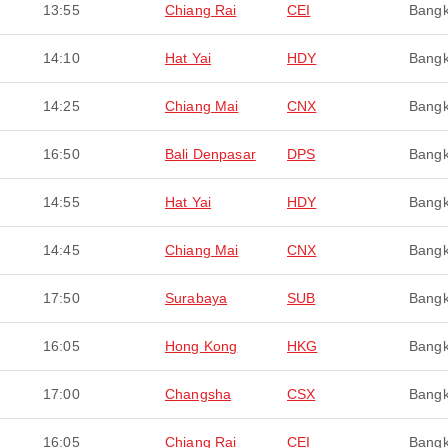
13:55
Chiang Rai
CEI
Bang
14:10
Hat Yai
HDY
Bang
14:25
Chiang Mai
CNX
Bang
16:50
Bali Denpasar
DPS
Bang
14:55
Hat Yai
HDY
Bang
14:45
Chiang Mai
CNX
Bang
17:50
Surabaya
SUB
Bang
16:05
Hong Kong
HKG
Bang
17:00
Changsha
CSX
Bang
16:05
Chiang Rai
CEI
Bang