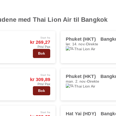
lbudene med Thai Lion Air til Bangkok
Start fra
Phuket (HKT)
Bangk
kr 269,27
lør. 14. nov.
Direkte
Pris/ Pax
Thai Lion Air
Bok
Start fra
Phuket (HKT)
Bangk
kr 309,89
man. 2. nov.
Direkte
Pris/ Pax
Thai Lion Air
Bok
Start fra
Hat Yai (HDY)
Bangk