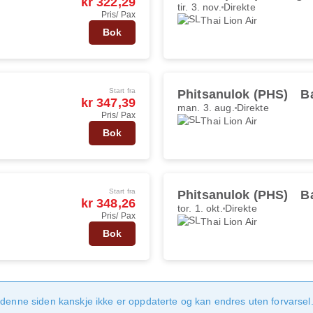
kr 322,29
tir. 3. nov.
Direkte
Pris/ Pax
Thai Lion Air
Bok
Start fra
Phitsanulok (PHS)
B
kr 347,39
man. 3. aug.
Direkte
Pris/ Pax
Thai Lion Air
Bok
Start fra
Phitsanulok (PHS)
B
kr 348,26
tor. 1. okt.
Direkte
Pris/ Pax
Thai Lion Air
Bok
denne siden kanskje ikke er oppdaterte og kan endres uten forvarsel. 