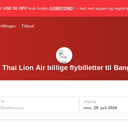
t!
USD 30 OFF
bruk koden
GOBEYOND
! – last ned appen og registr
tillinger
Tilbud
 Thai Lion Air billige flybilletter til Ba
Til
Avgang
ons. 29. juli 2026