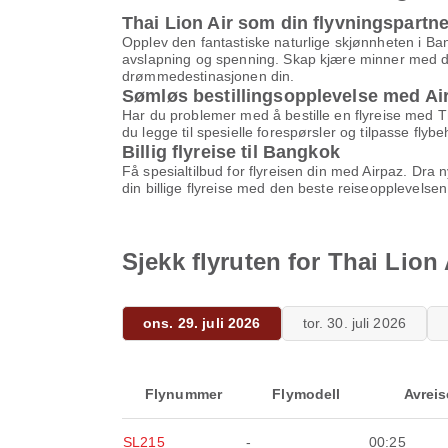
Thai Lion Air som din flyvningspartne
Opplev den fantastiske naturlige skjønnheten i Bang
avslapning og spenning. Skap kjære minner med din
drømmedestinasjonen din.
Sømløs bestillingsopplevelse med Ai
Har du problemer med å bestille en flyreise med Th
du legge til spesielle forespørsler og tilpasse fly
Billig flyreise til Bangkok
Få spesialtilbud for flyreisen din med Airpaz. Dra
din billige flyreise med den beste reiseopplevelsen
Sjekk flyruten for Thai Lion 
ons. 29. juli 2026
tor. 30. juli 2026
Flynummer
Flymodell
Avreis
SL215
-
00:25