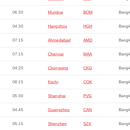
06:30
Mumbai
BOM
Bang
04:30
Hangzhou
HGH
Bang
07:15
Ahmedabad
AMD
Bang
07:15
Chennai
MAA
Bang
04:20
Chongqing
CKG
Bang
08:15
Kochi
COK
Bang
05:30
Shanghai
PVG
Bang
04:45
Guangzhou
CAN
Bang
05:15
Shenzhen
SZX
Bang