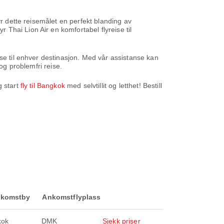
yr dette reisemålet en perfekt blanding av
Thai Lion Air en komfortabel flyreise til
lse til enhver destinasjon. Med vår assistanse kan
og problemfri reise.
g start
fly til Bangkok
med selvtillit og letthet! Bestill
komstby
Ankomstflyplass
kok
DMK
Sjekk priser