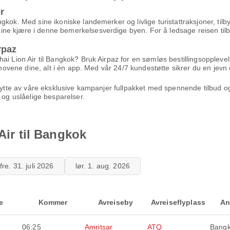
r
kok. Med sine ikoniske landemerker og livlige turistattraksjoner, tilb
e kjære i denne bemerkelsesverdige byen. For å ledsage reisen tilbyr 
rpaz
ai Lion Air til Bangkok? Bruk Airpaz for en sømløs bestillingsoppleve
behovene dine, alt i én app. Med vår 24/7 kundestøtte sikrer du en jevn 
 nytte av våre eksklusive kampanjer fullpakket med spennende tilbud o
 og uslåelige besparelser.
Air til Bangkok
fre. 31. juli 2026
lør. 1. aug. 2026
e
Kommer
Avreiseby
Avreiseflyplass
An
06:25
Amritsar
ATQ
Bang