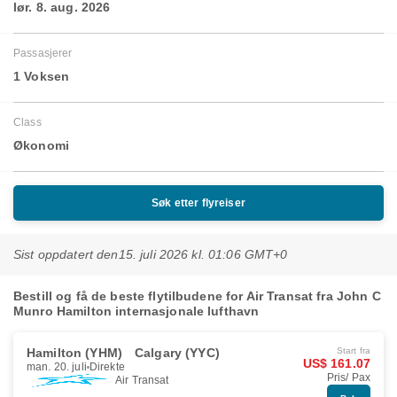
lør. 8. aug. 2026
Passasjerer
1 Voksen
Class
Økonomi
Søk etter flyreiser
Sist oppdatert den
15. juli 2026 kl. 01:06 GMT+0
Bestill og få de beste flytilbudene for Air Transat fra John C
Munro Hamilton internasjonale lufthavn
Hamilton (YHM)
Calgary (YYC)
Start fra
US$ 161.07
man. 20. juli
Direkte
Pris/ Pax
Air Transat