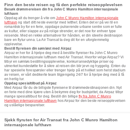
Finn den beste reisen og få den perfekte reiseopplevelsen
Besøk drømmereisen din fra John C Munro Hamilton internasjonale
lufthavn
Oppdag alt du trenger å vite om
John C Munro Hamilton internasjonale
lufthavn
og start ditt neste eventyr med letthet. Enten det er på vei til en
romantisk by for en ferie, oppdage pulserende urbane sentre som er fulle
av kultur, eller slappe av på rolige strender, er det noe for enhver type
reisende. Med en rekke alternativer for hånden, er din ideelle destinasjon
bare en flytur unna. La Air Transat ta deg dit for en uforglemmelig
opplevelse.
Bestill flyreisen din sømløst med Airpaz
Airpaz er her for å hjelpe deg med å bestille flyreiser fra John C Munro
Hamilton internasjonale lufthavn med Air Transat. Hvorfor velge Airpaz? Vi
tilbyr en sømløs bestillingsopplevelse, konkurransedyktige priser og
utmerket kundestøtte for å sikre at reisen din blir jevn og hyggelig. Enten du
har spesielle forespørsler eller trenger hjelp på et hvilket som helst stadium
av reisen, er vårt dedikerte team tilgjengelig 24/7 for å hjelpe deg med å få
en herlig tur.
Oppdag spesialtilbud på Airpaz
Med Airpaz får du de billigste flyreisene til drømmedestinasjonen din. Nyt
en ferie med dine kjære uten å bekymre deg for budsjettet, da Airpaz tilbyr
mange spesialtilbud for deg. Bestill din billige
fly fra John C Munro
Hamilton internasjonale lufthavn
hos Airpaz for den beste reiseopplevelsen
og uslåelige besparelser.
Sjekk flyruten for Air Transat fra John C Munro Hamilton
internasjonale lufthavn