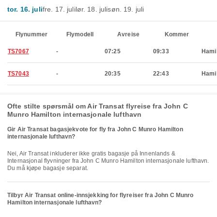
tor. 16. juli
fre. 17. juli
lør. 18. juli
søn. 19. juli
Flynummer
Flymodell
Avreise
Kommer
TS7067
-
07:25
09:33
Hami
TS7043
-
20:35
22:43
Hami
Ofte stilte spørsmål om Air Transat flyreise fra John C
Munro Hamilton internasjonale lufthavn
Gir Air Transat bagasjekvote for fly fra John C Munro Hamilton
internasjonale lufthavn?
Nei, Air Transat inkluderer ikke gratis bagasje på Innenlands &
Internasjonal flyvninger fra John C Munro Hamilton internasjonale lufthavn.
Du må kjøpe bagasje separat.
Tilbyr Air Transat online-innsjekking for flyreiser fra John C Munro
Hamilton internasjonale lufthavn?