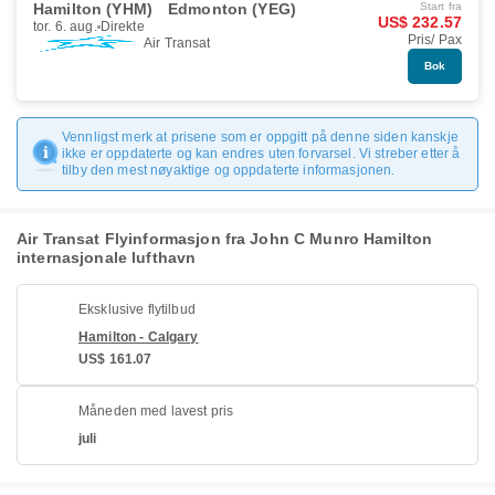
Hamilton (YHM)
Edmonton (YEG)
Start fra
US$ 232.57
tor. 6. aug.
Direkte
Pris/ Pax
Air Transat
Bok
Vennligst merk at prisene som er oppgitt på denne siden kanskje
ikke er oppdaterte og kan endres uten forvarsel. Vi streber etter å
tilby den mest nøyaktige og oppdaterte informasjonen.
Air Transat Flyinformasjon fra John C Munro Hamilton
internasjonale lufthavn
Eksklusive flytilbud
Hamilton - Calgary
US$ 161.07
Måneden med lavest pris
juli