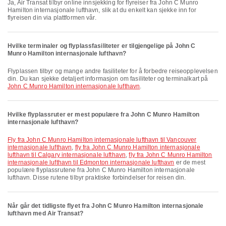
Ja, Air Transat tilbyr online innsjekking for flyreiser fra John C Munro
Hamilton internasjonale lufthavn, slik at du enkelt kan sjekke inn for
flyreisen din via plattformen vår.
Hvilke terminaler og flyplassfasiliteter er tilgjengelige på John C
Munro Hamilton internasjonale lufthavn?
Flyplassen tilbyr og mange andre fasiliteter for å forbedre reiseopplevelsen
din. Du kan sjekke detaljert informasjon om fasiliteter og terminalkart på
John C Munro Hamilton internasjonale lufthavn
.
Hvilke flyplassruter er mest populære fra John C Munro Hamilton
internasjonale lufthavn?
fly fra John C Munro Hamilton internasjonale lufthavn til Vancouver
internasjonale lufthavn
,
fly fra John C Munro Hamilton internasjonale
lufthavn til Calgary internasjonale lufthavn
,
fly fra John C Munro Hamilton
internasjonale lufthavn til Edmonton internasjonale lufthavn
er de mest
populære flyplassrutene fra John C Munro Hamilton internasjonale
lufthavn. Disse rutene tilbyr praktiske forbindelser for reisen din.
Når går det tidligste flyet fra John C Munro Hamilton internasjonale
lufthavn med Air Transat?