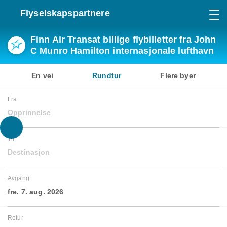
Flyselskapspartnere
Finn Air Transat billige flybilletter fra John
C Munro Hamilton internasjonale lufthavn
En vei
Rundtur
Flere byer
Fra
Opprinnelse
Til
Destinasjon
Avgang
fre. 7. aug. 2026
Retur