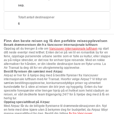
sep.
Totalt antall destinasjoner
6
Finn den beste reisen og få den perfekte reiseopplevelsen
Besøk drømmereisen din fra Vancouver internasjonale lufthavn
Oppdag alt du trenger å vite om
Vancouver internasjonale lufthavn
og start
ditt neste eventyr med letthet. Enten det er på vei til en romantisk by for en
ferie, oppdage pulserende urbane sentre som er fulle av kultur, eller slappe
av på rolige strender, er det noe for enhver type reisende. Med en rekke
alternativer for hånden, er din ideelle destinasjon bare en flytur unna. La
Air Transat ta deg dit for en uforglemmelig opplevelse.
Bestill flyreisen din sømløst med Airpaz
Airpaz er her for å hjelpe deg med å bestille flyreiser fra Vancouver
internasjonale lufthavn med Air Transat. Hvorfor velge Airpaz? Vi tilbyr en
sømløs bestillingsopplevelse, konkurransedyktige priser og utmerket
kundestøtte for å sikre at reisen din blir jevn og hyggelig. Enten du har
spesielle forespørsler eller trenger hjelp på et hvilket som helst stadium av
reisen, er vårt dedikerte team tilgjengelig 24/7 for å hjelpe deg med å få en
herlig tur.
Oppdag spesialtilbud på Airpaz
Med Airpaz får du de billigste flyreisene til drømmedestinasjonen din. Nyt
en ferie med dine kjære uten å bekymre deg for budsjettet, da Airpaz tilbyr
mange spesialtilbud for deg. Bestill din billige
fly fra Vancouver