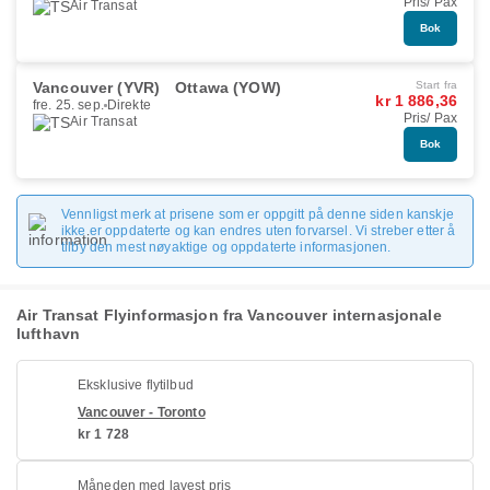
Pris/ Pax
Air Transat
Bok
Vancouver (YVR)
Ottawa (YOW)
Start fra
kr 1 886,36
fre. 25. sep.
Direkte
Pris/ Pax
Air Transat
Bok
Vennligst merk at prisene som er oppgitt på denne siden kanskje
ikke er oppdaterte og kan endres uten forvarsel. Vi streber etter å
tilby den mest nøyaktige og oppdaterte informasjonen.
Air Transat Flyinformasjon fra Vancouver internasjonale
lufthavn
Eksklusive flytilbud
Vancouver - Toronto
kr 1 728
Måneden med lavest pris