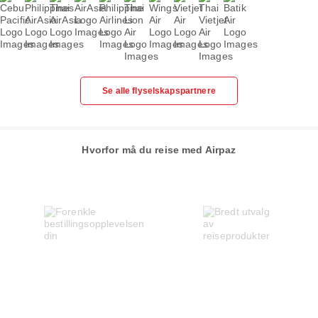
Se alle flyselskapspartnere
Hvorfor må du reise med Airpaz