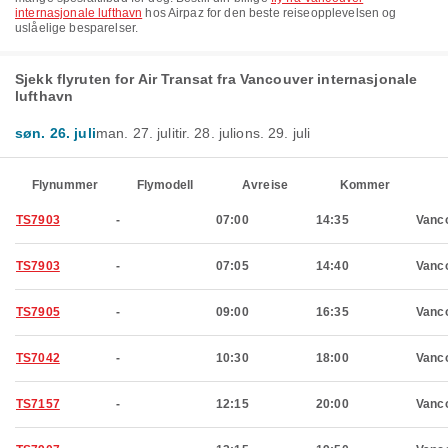
internasjonale lufthavn
hos Airpaz for den beste reiseopplevelsen og
uslåelige besparelser.
Sjekk flyruten for Air Transat fra Vancouver internasjonale
lufthavn
søn. 26. juli
man. 27. juli
tir. 28. juli
ons. 29. juli
Flynummer
Flymodell
Avreise
Kommer
TS7903
-
07:00
14:35
Vanc
TS7903
-
07:05
14:40
Vanc
TS7905
-
09:00
16:35
Vanc
TS7042
-
10:30
18:00
Vanc
TS7157
-
12:15
20:00
Vanc