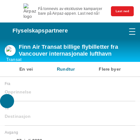
Få tonnevis av eksklusive kampanjer
Last ned
bare på Airpaz-appen. Last ned nå!
Flyselskapspartnere
Finn Air Transat billige flybilletter fra
Vancouver internasjonale lufthavn
En vei
Rundtur
Flere byer
Fra
Opprinnelse
Til
Destinasjon
Avgang