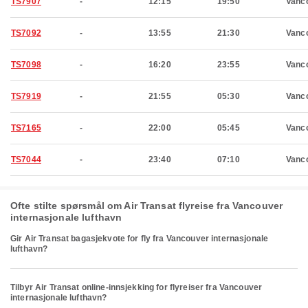
TS7907
-
12:15
19:50
Vanc
TS7092
-
13:55
21:30
Vanc
TS7098
-
16:20
23:55
Vanc
TS7919
-
21:55
05:30
Vanc
TS7165
-
22:00
05:45
Vanc
TS7044
-
23:40
07:10
Vanc
Ofte stilte spørsmål om Air Transat flyreise fra Vancouver
internasjonale lufthavn
Gir Air Transat bagasjekvote for fly fra Vancouver internasjonale
lufthavn?
Tilbyr Air Transat online-innsjekking for flyreiser fra Vancouver
internasjonale lufthavn?