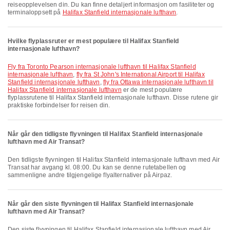
reiseopplevelsen din. Du kan finne detaljert informasjon om fasiliteter og
terminaloppsett på
Halifax Stanfield internasjonale lufthavn
.
Hvilke flyplassruter er mest populære til Halifax Stanfield
internasjonale lufthavn?
fly fra Toronto Pearson internasjonale lufthavn til Halifax Stanfield
internasjonale lufthavn
,
fly fra St John's International Airport til Halifax
Stanfield internasjonale lufthavn
,
fly fra Ottawa internasjonale lufthavn til
Halifax Stanfield internasjonale lufthavn
er de mest populære
flyplassrutene til Halifax Stanfield internasjonale lufthavn. Disse rutene gir
praktiske forbindelser for reisen din.
Når går den tidligste flyvningen til Halifax Stanfield internasjonale
lufthavn med Air Transat?
Den tidligste flyvningen til Halifax Stanfield internasjonale lufthavn med Air
Transat har avgang kl. 08:00. Du kan se denne rutetabellen og
sammenligne andre tilgjengelige flyalternativer på Airpaz.
Når går den siste flyvningen til Halifax Stanfield internasjonale
lufthavn med Air Transat?
Den siste flyvningen til Halifax Stanfield internasjonale lufthavn med Air