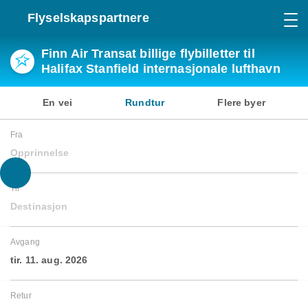
Flyselskapspartnere
Finn Air Transat billige flybilletter til
Halifax Stanfield internasjonale lufthavn
En vei
Rundtur
Flere byer
Fra
Opprinnelse
Til
Destinasjon
Avgang
tir. 11. aug. 2026
Retur