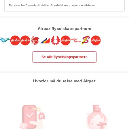
Flyreiser fra Canada til Halifax Stanfield internasjonale lufthavn
Airpaz flyselskapspartnere
Se alle flyselskapspartnere
Hvorfor må du reise med Airpaz