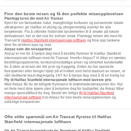
Finn den beste reisen og få den perfekte reiseopplevelsen
Planlegg turen din med Air Transat
Kjent for sin fantastiske natur, mangfoldige kulturarv og pulserende lokale
attraksjoner, gir Halifax et utrolig og uforglemmelig eventyr for alle
besøkende. Fra å utforske historiske landemerker til å smake på lokale
delikatesser, her er det noe for enhver smak. Planlegg reisen din med Air
Transat til
Halifax Stanfield internasjonale lufthavn
og frisk opp tankene
dine fra verdens kjas og mas.
Airpaz som din reisepartner
Airpaz er her for å hjelpe deg med å bestille flyreiser til Halifax Stanfield
internasjonale lufthavn med Air Transat. Hvorfor Airpaz? Vi tilbyr en sømløs
bestillingsopplevelse, konkurransedyktige priser og utmerket kundestøtte
for å sikre at reisen din blir jevn og hyggelig. Enten du har spesielle
forespørsler eller trenger hjelp på et hvilket som helst stadium av reisen, er
vårt dedikerte team tilgjengelig 24/7 for å hjelpe deg med å få en herlig tur.
Fly til Halifax Stanfield internasjonale lufthavn med laveste pris
Med Airpaz får du de billigste flyreisene til drømmedestinasjonen din. Nyt
en ferie med dine kjære uten å bekymre deg for budsjettet, da Airpaz tilbyr
mange spesialtilbud for deg. Bestill din billige
fly til Halifax Stanfield
internasjonale lufthavn
hos Airpaz for den beste reiseopplevelsen og
uslåelige besparelser.
Ofte stilte spørsmål om Air Transat flyreise til Halifax
Stanfield internasjonale lufthavn
Gir Air Transat bagasjekvote for flyvninger til Halifax Stanfield