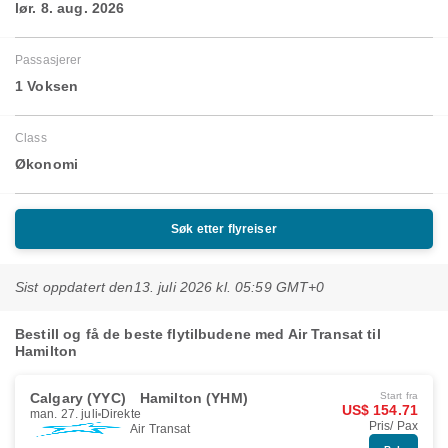
lør. 8. aug. 2026
Passasjerer
1 Voksen
Class
Økonomi
Søk etter flyreiser
Sist oppdatert den
13. juli 2026 kl. 05:59 GMT+0
Bestill og få de beste flytilbudene med Air Transat til
Hamilton
Calgary (YYC)
Hamilton (YHM)
Start fra
US$ 154.71
man. 27. juli
Direkte
Pris/ Pax
Air Transat