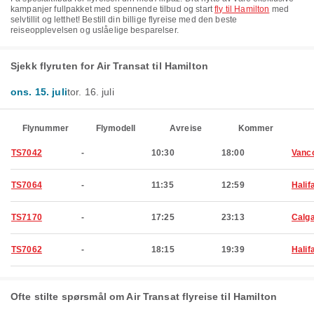
kampanjer fullpakket med spennende tilbud og start
fly til Hamilton
med
selvtillit og letthet! Bestill din billige flyreise med den beste
reiseopplevelsen og uslåelige besparelser.
Sjekk flyruten for Air Transat til Hamilton
ons. 15. juli
tor. 16. juli
Flynummer
Flymodell
Avreise
Kommer
TS7042
-
10:30
18:00
Vanc
TS7064
-
11:35
12:59
Halif
TS7170
-
17:25
23:13
Calg
TS7062
-
18:15
19:39
Halif
Ofte stilte spørsmål om Air Transat flyreise til Hamilton