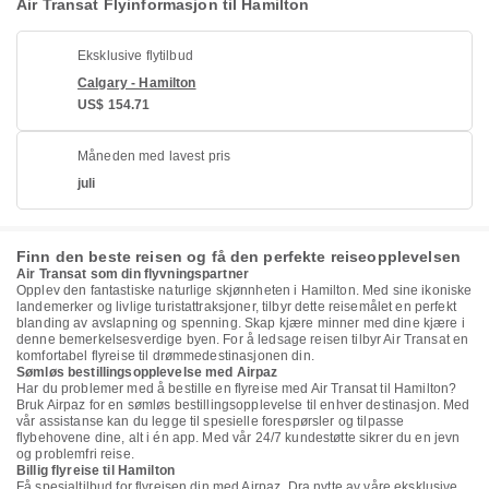
Air Transat Flyinformasjon til Hamilton
Eksklusive flytilbud
Calgary - Hamilton
US$ 154.71
Måneden med lavest pris
juli
Finn den beste reisen og få den perfekte reiseopplevelsen
Air Transat som din flyvningspartner
Opplev den fantastiske naturlige skjønnheten i Hamilton. Med sine ikoniske
landemerker og livlige turistattraksjoner, tilbyr dette reisemålet en perfekt
blanding av avslapning og spenning. Skap kjære minner med dine kjære i
denne bemerkelsesverdige byen. For å ledsage reisen tilbyr Air Transat en
komfortabel flyreise til drømmedestinasjonen din.
Sømløs bestillingsopplevelse med Airpaz
Har du problemer med å bestille en flyreise med Air Transat til Hamilton?
Bruk Airpaz for en sømløs bestillingsopplevelse til enhver destinasjon. Med
vår assistanse kan du legge til spesielle forespørsler og tilpasse
flybehovene dine, alt i én app. Med vår 24/7 kundestøtte sikrer du en jevn
og problemfri reise.
Billig flyreise til Hamilton
Få spesialtilbud for flyreisen din med Airpaz. Dra nytte av våre eksklusive