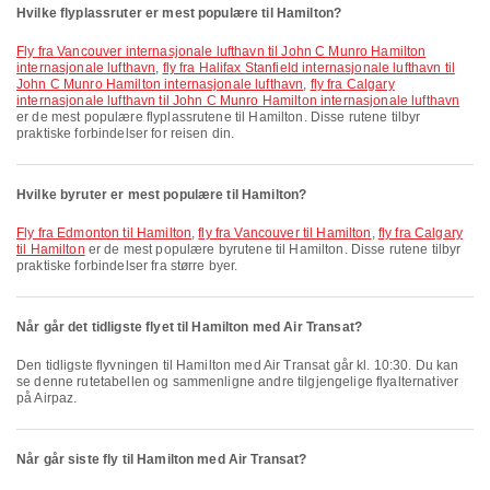
Hvilke flyplassruter er mest populære til Hamilton?
fly fra Vancouver internasjonale lufthavn til John C Munro Hamilton
internasjonale lufthavn
,
fly fra Halifax Stanfield internasjonale lufthavn til
John C Munro Hamilton internasjonale lufthavn
,
fly fra Calgary
internasjonale lufthavn til John C Munro Hamilton internasjonale lufthavn
er de mest populære flyplassrutene til Hamilton. Disse rutene tilbyr
praktiske forbindelser for reisen din.
Hvilke byruter er mest populære til Hamilton?
fly fra Edmonton til Hamilton
,
fly fra Vancouver til Hamilton
,
fly fra Calgary
til Hamilton
er de mest populære byrutene til Hamilton. Disse rutene tilbyr
praktiske forbindelser fra større byer.
Når går det tidligste flyet til Hamilton med Air Transat?
Den tidligste flyvningen til Hamilton med Air Transat går kl. 10:30. Du kan
se denne rutetabellen og sammenligne andre tilgjengelige flyalternativer
på Airpaz.
Når går siste fly til Hamilton med Air Transat?