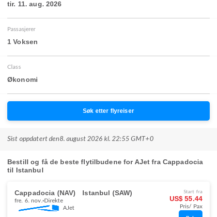
tir. 11. aug. 2026
Passasjerer
1 Voksen
Class
Økonomi
Søk etter flyreiser
Sist oppdatert den
8. august 2026 kl. 22:55 GMT+0
Bestill og få de beste flytilbudene for AJet fra Cappadocia
til Istanbul
Cappadocia (NAV)
Istanbul (SAW)
Start fra
US$ 55.44
fre. 6. nov.
Direkte
Pris/ Pax
AJet