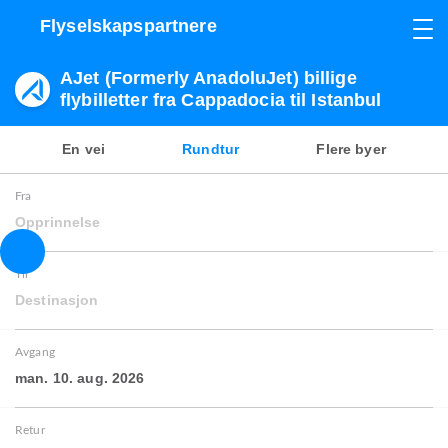
Flyselskapspartnere
AJet (Formerly AnadoluJet) billige
flybilletter fra Cappadocia til Istanbul
En vei
Rundtur
Flere byer
Fra
Opprinnelse
Til
Destinasjon
Avgang
man. 10. aug. 2026
Retur