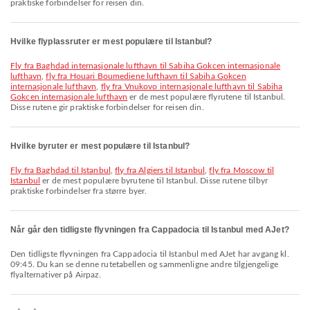
praktiske forbindelser for reisen din.
Hvilke flyplassruter er mest populære til Istanbul?
fly fra Baghdad internasjonale lufthavn til Sabiha Gokcen internasjonale
lufthavn
,
fly fra Houari Boumediene lufthavn til Sabiha Gokcen
internasjonale lufthavn
,
fly fra Vnukovo internasjonale lufthavn til Sabiha
Gokcen internasjonale lufthavn
er de mest populære flyrutene til Istanbul.
Disse rutene gir praktiske forbindelser for reisen din.
Hvilke byruter er mest populære til Istanbul?
fly fra Baghdad til Istanbul
,
fly fra Algiers til Istanbul
,
fly fra Moscow til
Istanbul
er de mest populære byrutene til Istanbul. Disse rutene tilbyr
praktiske forbindelser fra større byer.
Når går den tidligste flyvningen fra Cappadocia til Istanbul med AJet?
Den tidligste flyvningen fra Cappadocia til Istanbul med AJet har avgang kl.
09:45. Du kan se denne rutetabellen og sammenligne andre tilgjengelige
flyalternativer på Airpaz.