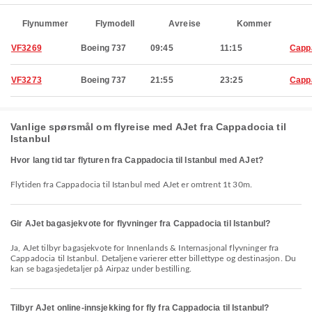
Flynummer
Flymodell
Avreise
Kommer
VF3269
Boeing 737
09:45
11:15
Capp
VF3273
Boeing 737
21:55
23:25
Capp
Vanlige spørsmål om flyreise med AJet fra Cappadocia til
Istanbul
Hvor lang tid tar flyturen fra Cappadocia til Istanbul med AJet?
Flytiden fra Cappadocia til Istanbul med AJet er omtrent 1t 30m.
Gir AJet bagasjekvote for flyvninger fra Cappadocia til Istanbul?
Ja, AJet tilbyr bagasjekvote for Innenlands & Internasjonal flyvninger fra
Cappadocia til Istanbul. Detaljene varierer etter billettype og destinasjon. Du
kan se bagasjedetaljer på Airpaz under bestilling.
Tilbyr AJet online-innsjekking for fly fra Cappadocia til Istanbul?