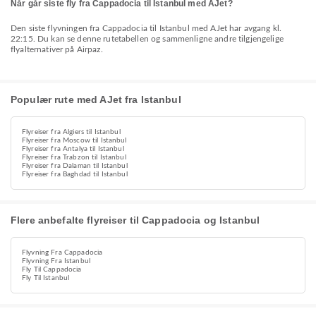
Når går siste fly fra Cappadocia til Istanbul med AJet?
Den siste flyvningen fra Cappadocia til Istanbul med AJet har avgang kl.
22:15. Du kan se denne rutetabellen og sammenligne andre tilgjengelige
flyalternativer på Airpaz.
Populær rute med AJet fra Istanbul
Flyreiser fra Algiers til Istanbul
Flyreiser fra Moscow til Istanbul
Flyreiser fra Antalya til Istanbul
Flyreiser fra Trabzon til Istanbul
Flyreiser fra Dalaman til Istanbul
Flyreiser fra Baghdad til Istanbul
Flere anbefalte flyreiser til Cappadocia og Istanbul
Flyvning Fra Cappadocia
Flyvning Fra Istanbul
Fly Til Cappadocia
Fly Til Istanbul