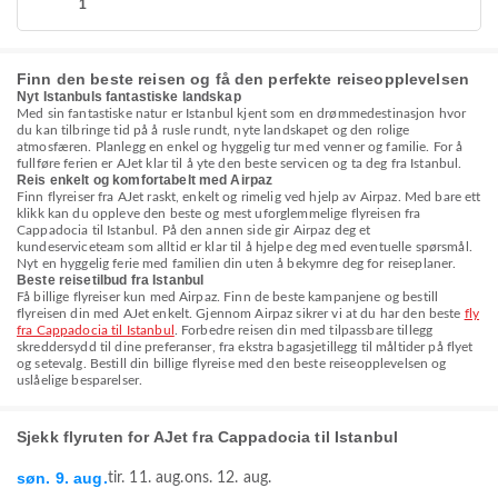
1
Finn den beste reisen og få den perfekte reiseopplevelsen
Nyt Istanbuls fantastiske landskap
Med sin fantastiske natur er Istanbul kjent som en drømmedestinasjon hvor
du kan tilbringe tid på å rusle rundt, nyte landskapet og den rolige
atmosfæren. Planlegg en enkel og hyggelig tur med venner og familie. For å
fullføre ferien er AJet klar til å yte den beste servicen og ta deg fra Istanbul.
Reis enkelt og komfortabelt med Airpaz
Finn flyreiser fra AJet raskt, enkelt og rimelig ved hjelp av Airpaz. Med bare ett
klikk kan du oppleve den beste og mest uforglemmelige flyreisen fra
Cappadocia til Istanbul. På den annen side gir Airpaz deg et
kundeserviceteam som alltid er klar til å hjelpe deg med eventuelle spørsmål.
Nyt en hyggelig ferie med familien din uten å bekymre deg for reiseplaner.
Beste reisetilbud fra Istanbul
Få billige flyreiser kun med Airpaz. Finn de beste kampanjene og bestill
flyreisen din med AJet enkelt. Gjennom Airpaz sikrer vi at du har den beste
fly
fra Cappadocia til Istanbul
. Forbedre reisen din med tilpassbare tillegg
skreddersydd til dine preferanser, fra ekstra bagasjetillegg til måltider på flyet
og setevalg. Bestill din billige flyreise med den beste reiseopplevelsen og
uslåelige besparelser.
Sjekk flyruten for AJet fra Cappadocia til Istanbul
søn. 9. aug.
tir. 11. aug.
ons. 12. aug.