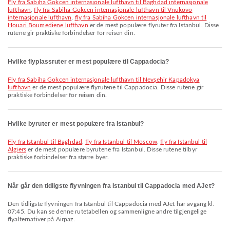
fly fra Sabiha Gokcen internasjonale lufthavn til Baghdad internasjonale
lufthavn
,
fly fra Sabiha Gokcen internasjonale lufthavn til Vnukovo
internasjonale lufthavn
,
fly fra Sabiha Gokcen internasjonale lufthavn til
Houari Boumediene lufthavn
er de mest populære flyruter fra Istanbul. Disse
rutene gir praktiske forbindelser for reisen din.
Hvilke flyplassruter er mest populære til Cappadocia?
fly fra Sabiha Gokcen internasjonale lufthavn til Nevşehir Kapadokya
lufthavn
er de mest populære flyrutene til Cappadocia. Disse rutene gir
praktiske forbindelser for reisen din.
Hvilke byruter er mest populære fra Istanbul?
fly fra Istanbul til Baghdad
,
fly fra Istanbul til Moscow
,
fly fra Istanbul til
Algiers
er de mest populære byrutene fra Istanbul. Disse rutene tilbyr
praktiske forbindelser fra større byer.
Når går den tidligste flyvningen fra Istanbul til Cappadocia med AJet?
Den tidligste flyvningen fra Istanbul til Cappadocia med AJet har avgang kl.
07:45. Du kan se denne rutetabellen og sammenligne andre tilgjengelige
flyalternativer på Airpaz.