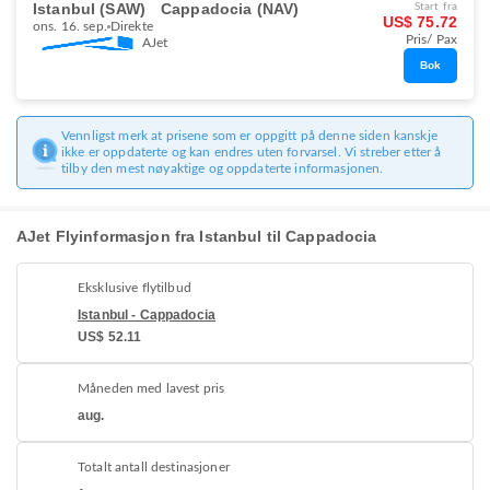
Istanbul (SAW)
Cappadocia (NAV)
Start fra
US$ 75.72
ons. 16. sep.
Direkte
Pris/ Pax
AJet
Bok
Vennligst merk at prisene som er oppgitt på denne siden kanskje
ikke er oppdaterte og kan endres uten forvarsel. Vi streber etter å
tilby den mest nøyaktige og oppdaterte informasjonen.
AJet Flyinformasjon fra Istanbul til Cappadocia
Eksklusive flytilbud
Istanbul - Cappadocia
US$ 52.11
Måneden med lavest pris
aug.
Totalt antall destinasjoner