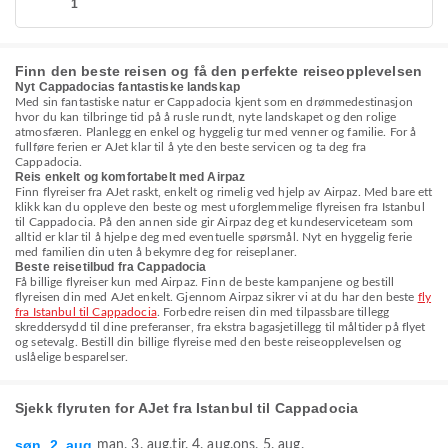
1
Finn den beste reisen og få den perfekte reiseopplevelsen
Nyt Cappadocias fantastiske landskap
Med sin fantastiske natur er Cappadocia kjent som en drømmedestinasjon
hvor du kan tilbringe tid på å rusle rundt, nyte landskapet og den rolige
atmosfæren. Planlegg en enkel og hyggelig tur med venner og familie. For å
fullføre ferien er AJet klar til å yte den beste servicen og ta deg fra
Cappadocia.
Reis enkelt og komfortabelt med Airpaz
Finn flyreiser fra AJet raskt, enkelt og rimelig ved hjelp av Airpaz. Med bare ett
klikk kan du oppleve den beste og mest uforglemmelige flyreisen fra Istanbul
til Cappadocia. På den annen side gir Airpaz deg et kundeserviceteam som
alltid er klar til å hjelpe deg med eventuelle spørsmål. Nyt en hyggelig ferie
med familien din uten å bekymre deg for reiseplaner.
Beste reisetilbud fra Cappadocia
Få billige flyreiser kun med Airpaz. Finn de beste kampanjene og bestill
flyreisen din med AJet enkelt. Gjennom Airpaz sikrer vi at du har den beste
fly
fra Istanbul til Cappadocia
. Forbedre reisen din med tilpassbare tillegg
skreddersydd til dine preferanser, fra ekstra bagasjetillegg til måltider på flyet
og setevalg. Bestill din billige flyreise med den beste reiseopplevelsen og
uslåelige besparelser.
Sjekk flyruten for AJet fra Istanbul til Cappadocia
søn. 2. aug.
man. 3. aug.
tir. 4. aug.
ons. 5. aug.