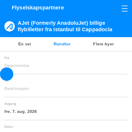
Flyselskapspartnere
AJet (Formerly AnadoluJet) billige
flybilletter fra Istanbul til Cappadocia
En vei
Rundtur
Flere byer
Fra
Opprinnelse
Til
Destinasjon
Avgang
fre. 7. aug. 2026
Retur