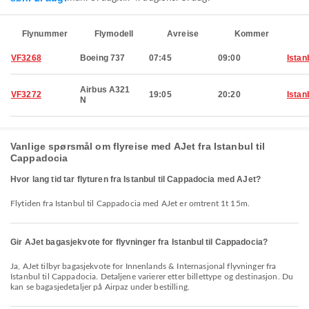
Flynummer
Flymodell
Avreise
Kommer
VF3268
Boeing 737
07:45
09:00
Istan
Airbus A321
VF3272
19:05
20:20
Istan
N
Vanlige spørsmål om flyreise med AJet fra Istanbul til
Cappadocia
Hvor lang tid tar flyturen fra Istanbul til Cappadocia med AJet?
Flytiden fra Istanbul til Cappadocia med AJet er omtrent 1t 15m.
Gir AJet bagasjekvote for flyvninger fra Istanbul til Cappadocia?
Ja, AJet tilbyr bagasjekvote for Innenlands & Internasjonal flyvninger fra
Istanbul til Cappadocia. Detaljene varierer etter billettype og destinasjon. Du
kan se bagasjedetaljer på Airpaz under bestilling.