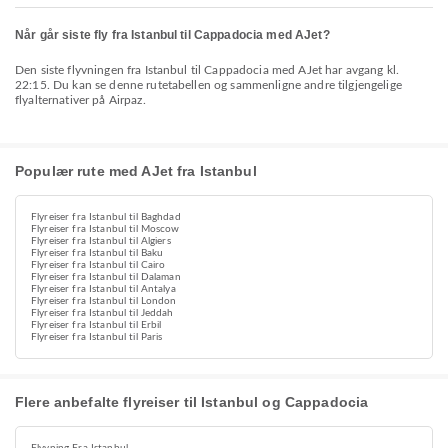
Når går siste fly fra Istanbul til Cappadocia med AJet?
Den siste flyvningen fra Istanbul til Cappadocia med AJet har avgang kl.
22:15. Du kan se denne rutetabellen og sammenligne andre tilgjengelige
flyalternativer på Airpaz.
Populær rute med AJet fra Istanbul
Flyreiser fra Istanbul til Baghdad
Flyreiser fra Istanbul til Moscow
Flyreiser fra Istanbul til Algiers
Flyreiser fra Istanbul til Baku
Flyreiser fra Istanbul til Cairo
Flyreiser fra Istanbul til Dalaman
Flyreiser fra Istanbul til Antalya
Flyreiser fra Istanbul til London
Flyreiser fra Istanbul til Jeddah
Flyreiser fra Istanbul til Erbil
Flyreiser fra Istanbul til Paris
Flere anbefalte flyreiser til Istanbul og Cappadocia