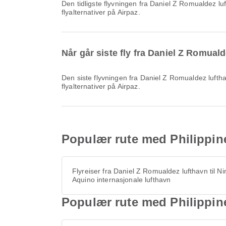
Den tidligste flyvningen fra Daniel Z Romualdez lufthavn med Philippines AirAsia går kl. 05:55. Du kan se denne rutetabellen og sammenligne andre tilgjengelige
flyalternativer på Airpaz.
Når går siste fly fra Daniel Z Romual
Den siste flyvningen fra Daniel Z Romualdez lufthavn med Philippines AirAsia går kl. 20:00. Du kan se denne rutetabellen og sammenligne andre tilgjengelige
flyalternativer på Airpaz.
Populær rute med Philippine
Flyreiser fra Daniel Z Romualdez lufthavn til N
Aquino internasjonale lufthavn
Populær rute med Philippine