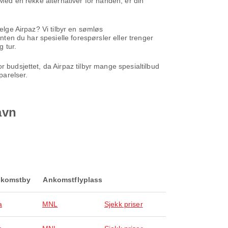
 Med en rekke alternativer for hånden, er din
elge Airpaz? Vi tilbyr en sømløs
nten du har spesielle forespørsler eller trenger
g tur.
 budsjettet, da Airpaz tilbyr mange spesialtilbud
parelser.
avn
komstby
Ankomstflyplass
a
MNL
Sjekk priser