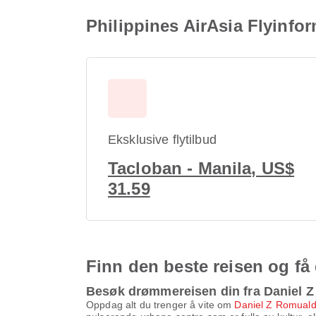
Philippines AirAsia Flyinfo
Eksklusive flytilbud
Tacloban - Manila, US$
31.59
Finn den beste reisen og få
Besøk drømmereisen din fra Daniel Z
Oppdag alt du trenger å vite om
Daniel Z Romuald