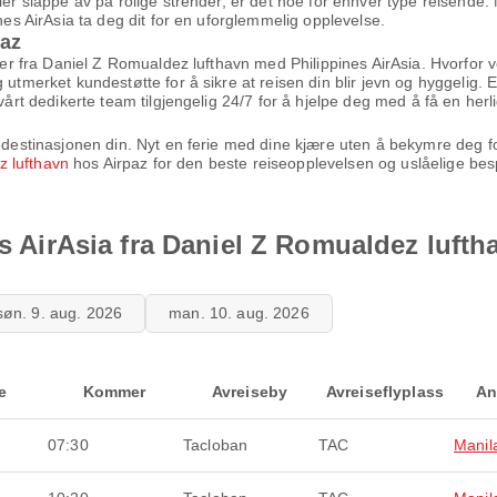
ler slappe av på rolige strender, er det noe for enhver type reisende.
ines AirAsia ta deg dit for en uforglemmelig opplevelse.
paz
iser fra Daniel Z Romualdez lufthavn med Philippines AirAsia. Hvorfor v
 utmerket kundestøtte for å sikre at reisen din blir jevn og hyggelig. E
vårt dedikerte team tilgjengelig 24/7 for å hjelpe deg med å få en herli
medestinasjonen din. Nyt en ferie med dine kjære uten å bekymre deg for
z lufthavn
hos Airpaz for den beste reiseopplevelsen og uslåelige bes
es AirAsia fra Daniel Z Romualdez lufth
søn. 9. aug. 2026
man. 10. aug. 2026
e
Kommer
Avreiseby
Avreiseflyplass
An
07:30
Tacloban
TAC
Manil