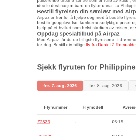
pulserende urbane sentre som er fulle av kultur, el
ideelle destinasjon bare en flytur unna. La Philipp
Bestill flyreisen din sømløst med Air
Airpaz er her for å hjelpe deg med å bestille flyre
bestillingsopplevelse, konkurransedyktige priser og
hjelp på et hvilket som helst stadium av reisen, er 
Oppdag spesialtilbud på Airpaz
Med Airpaz får du de billigste flyreisene til drøm
for deg. Bestill din billige
fly fra Daniel Z Romualde
Sjekk flyruten for Philippin
fre. 7. aug. 2026
lør. 8. aug. 2026
Flynummer
Flymodell
Avreis
Z2323
-
06:15