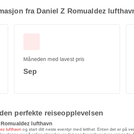
rmasjon fra Daniel Z Romualdez lufthav
Måneden med lavest pris
Sep
 den perfekte reiseopplevelsen
 Romualdez lufthavn
ez lufthavn
og start ditt neste eventyr med letthet. Enten det er på vei