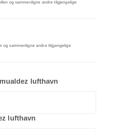
omualdez lufthavn
ez lufthavn