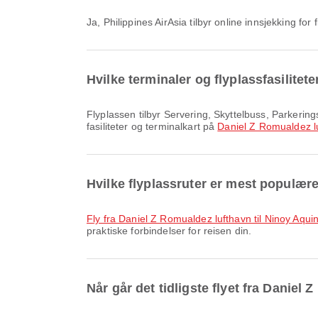
Ja, Philippines AirAsia tilbyr online innsjekking fo
Hvilke terminaler og flyplassfasilitet
Flyplassen tilbyr Servering, Skyttelbuss, Parkeringsplasser og mange andre fasiliteter for å forbedre reiseopplevelsen din. Du kan sjekke detaljert informasjon om
fasiliteter og terminalkart på
Daniel Z Romualdez l
Hvilke flyplassruter er mest populær
fly fra Daniel Z Romualdez lufthavn til Ninoy Aqui
praktiske forbindelser for reisen din.
Når går det tidligste flyet fra Danie