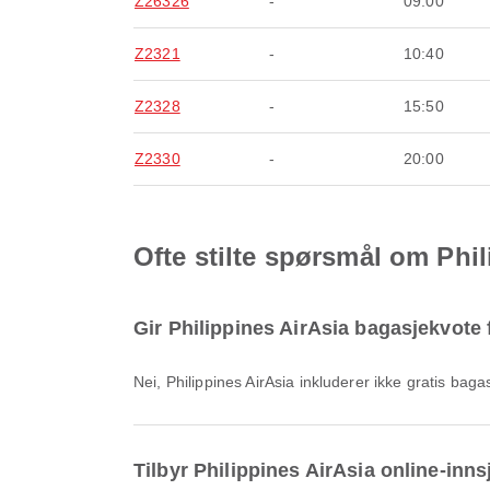
Z26326
-
09:00
Z2321
-
10:40
Z2328
-
15:50
Z2330
-
20:00
Ofte stilte spørsmål om Phil
Gir Philippines AirAsia bagasjekvote 
Nei, Philippines AirAsia inkluderer ikke gratis b
Tilbyr Philippines AirAsia online-inns