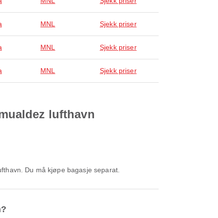
a
MNL
Sjekk priser
a
MNL
Sjekk priser
a
MNL
Sjekk priser
a
MNL
Sjekk priser
omualdez lufthavn
 lufthavn. Du må kjøpe bagasje separat.
n?