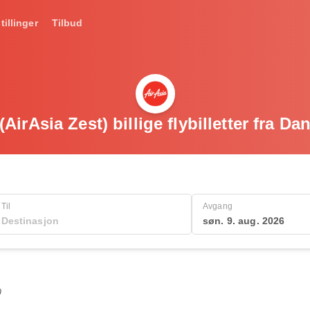
tillinger
Tilbud
(AirAsia Zest) billige flybilletter fra D
Til
Avgang
søn. 9. aug. 2026
0