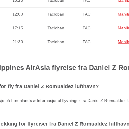
10:20
Tacloban
TAC
Manil
12:00
Tacloban
TAC
Manil
17:15
Tacloban
TAC
Manil
21:30
Tacloban
TAC
Manil
ippines AirAsia flyreise fra Daniel Z R
for fly fra Daniel Z Romualdez lufthavn?
agasje på Innenlands & Internasjonal flyvninger fra Daniel Z Romualdez
jekking for flyreiser fra Daniel Z Romualdez lufthav