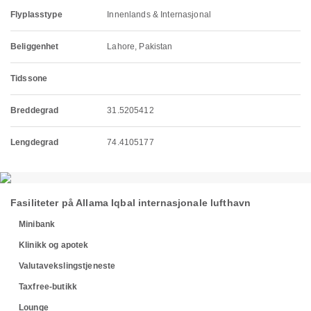
Flyplasstype
Innenlands & Internasjonal
Beliggenhet
Lahore, Pakistan
Tidssone
Breddegrad
31.5205412
Lengdegrad
74.4105177
Fasiliteter på Allama Iqbal internasjonale lufthavn
Minibank
Klinikk og apotek
Valutavekslingstjeneste
Taxfree-butikk
Lounge