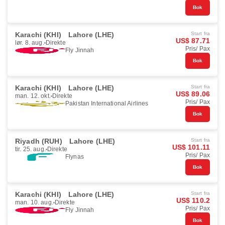
Bok
Karachi (KHI)
Lahore (LHE)
Start fra
US$ 87.71
lør. 8. aug.
Direkte
Pris/ Pax
Fly Jinnah
Bok
Karachi (KHI)
Lahore (LHE)
Start fra
US$ 89.06
man. 12. okt.
Direkte
Pris/ Pax
Pakistan International Airlines
Bok
Riyadh (RUH)
Lahore (LHE)
Start fra
US$ 101.11
tir. 25. aug.
Direkte
Pris/ Pax
Flynas
Bok
Karachi (KHI)
Lahore (LHE)
Start fra
US$ 110.2
man. 10. aug.
Direkte
Pris/ Pax
Fly Jinnah
Bok