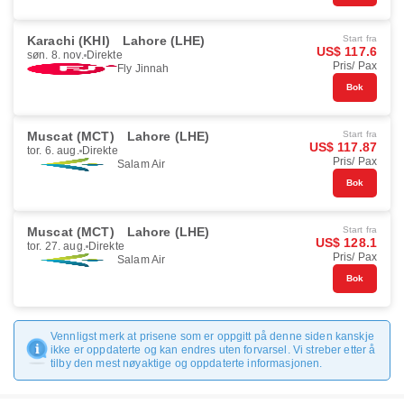
Karachi (KHI)
Lahore (LHE)
Start fra
US$ 117.6
søn. 8. nov.
Direkte
Pris/ Pax
Fly Jinnah
Bok
Muscat (MCT)
Lahore (LHE)
Start fra
US$ 117.87
tor. 6. aug.
Direkte
Pris/ Pax
Salam Air
Bok
Muscat (MCT)
Lahore (LHE)
Start fra
US$ 128.1
tor. 27. aug.
Direkte
Pris/ Pax
Salam Air
Bok
Vennligst merk at prisene som er oppgitt på denne siden kanskje
ikke er oppdaterte og kan endres uten forvarsel. Vi streber etter å
tilby den mest nøyaktige og oppdaterte informasjonen.