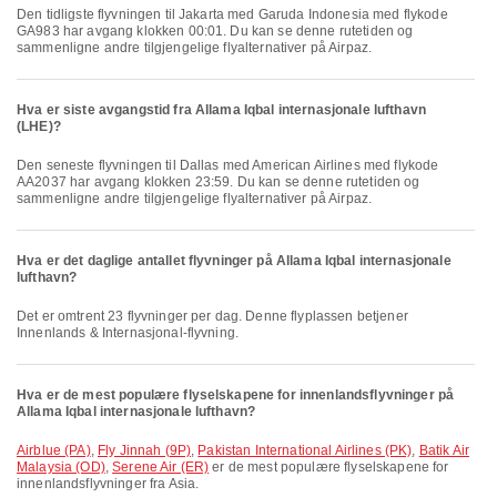
Den tidligste flyvningen til Jakarta med Garuda Indonesia med flykode
GA983 har avgang klokken 00:01. Du kan se denne rutetiden og
sammenligne andre tilgjengelige flyalternativer på Airpaz.
Hva er siste avgangstid fra Allama Iqbal internasjonale lufthavn
(LHE)?
Den seneste flyvningen til Dallas med American Airlines med flykode
AA2037 har avgang klokken 23:59. Du kan se denne rutetiden og
sammenligne andre tilgjengelige flyalternativer på Airpaz.
Hva er det daglige antallet flyvninger på Allama Iqbal internasjonale
lufthavn?
Det er omtrent 23 flyvninger per dag. Denne flyplassen betjener
Innenlands & Internasjonal-flyvning.
Hva er de mest populære flyselskapene for innenlandsflyvninger på
Allama Iqbal internasjonale lufthavn?
Airblue (PA)
,
Fly Jinnah (9P)
,
Pakistan International Airlines (PK)
,
Batik Air
Malaysia (OD)
,
Serene Air (ER)
er de mest populære flyselskapene for
innenlandsflyvninger fra Asia.