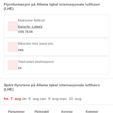
Flyinformasjon på Allama Iqbal internasjonale lufthavn
(LHE)
Eksklusive flytilbud
Karachi - Lahore
US$ 78.56
Måneden med lavest pris
sep.
Totalt antall destinasjoner
24
Sjekk flyrutene på Allama Iqbal internasjonale lufthavn
(LHE)
fre. 7. aug.
lør. 8. aug.
søn. 9. aug.
man. 10. aug.
Flynummer
Flymodell
Avreise
Kommer