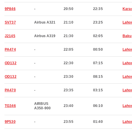
9P846
-
20:50
22:35
Kara
SV737
Airbus A321
21:10
23:25
Laho
J2145
Airbus A319
21:30
02:05
Baku
PA474
-
22:05
00:50
Laho
OD132
-
22:30
07:15
Laho
OD132
-
23:30
08:15
Laho
PA470
-
23:35
03:15
Laho
AIRBUS
TG346
23:40
06:10
Laho
A350-900
9P530
-
23:55
01:40
Laho