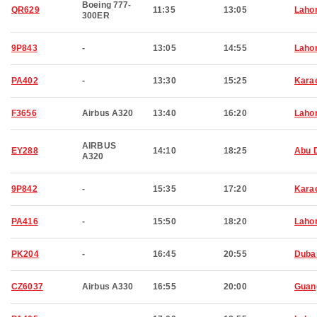
Boeing 777-
QR629
11:35
13:05
Laho
300ER
9P843
-
13:05
14:55
Laho
PA402
-
13:30
15:25
Kara
F3656
Airbus A320
13:40
16:20
Laho
AIRBUS
EY288
14:10
18:25
Abu 
A320
9P842
-
15:35
17:20
Kara
PA416
-
15:50
18:20
Laho
PK204
-
16:45
20:55
Duba
CZ6037
Airbus A330
16:55
20:00
Guan