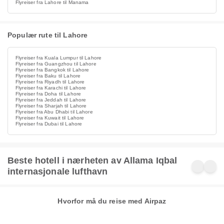
Flyreiser fra Lahore til Manama
Populær rute til Lahore
Flyreiser fra Kuala Lumpur til Lahore
Flyreiser fra Guangzhou til Lahore
Flyreiser fra Bangkok til Lahore
Flyreiser fra Baku til Lahore
Flyreiser fra Riyadh til Lahore
Flyreiser fra Karachi til Lahore
Flyreiser fra Doha til Lahore
Flyreiser fra Jeddah til Lahore
Flyreiser fra Sharjah til Lahore
Flyreiser fra Abu Dhabi til Lahore
Flyreiser fra Kuwait til Lahore
Flyreiser fra Dubai til Lahore
Beste hotell i nærheten av Allama Iqbal
internasjonale lufthavn
Hvorfor må du reise med Airpaz