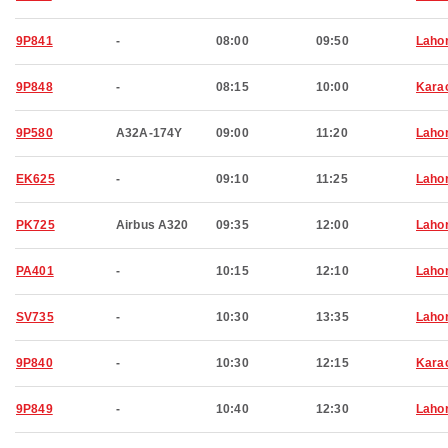
9P841
-
08:00
09:50
Laho
9P848
-
08:15
10:00
Kara
9P580
A32A-174Y
09:00
11:20
Laho
EK625
-
09:10
11:25
Laho
PK725
Airbus A320
09:35
12:00
Laho
PA401
-
10:15
12:10
Laho
SV735
-
10:30
13:35
Laho
9P840
-
10:30
12:15
Kara
9P849
-
10:40
12:30
Laho