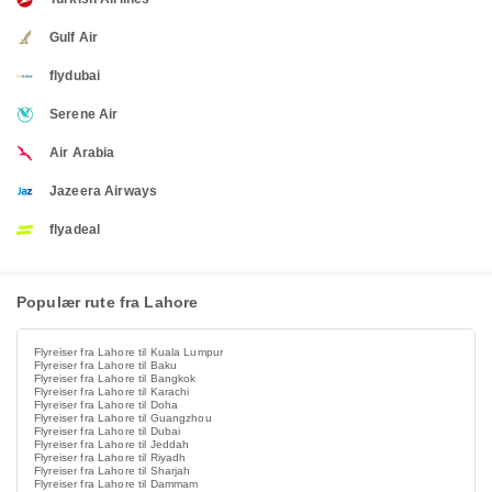
Gulf Air
flydubai
Serene Air
Air Arabia
Jazeera Airways
flyadeal
Populær rute fra Lahore
Flyreiser fra Lahore til Kuala Lumpur
Flyreiser fra Lahore til Baku
Flyreiser fra Lahore til Bangkok
Flyreiser fra Lahore til Karachi
Flyreiser fra Lahore til Doha
Flyreiser fra Lahore til Guangzhou
Flyreiser fra Lahore til Dubai
Flyreiser fra Lahore til Jeddah
Flyreiser fra Lahore til Riyadh
Flyreiser fra Lahore til Sharjah
Flyreiser fra Lahore til Dammam