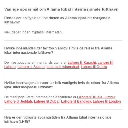
Vanlige spørsmål om Allama Iqbal internasjonale lufthavn
Finnes det en flyplass i nærheten av Allama Iqbal internasjonale
lufthavn?
Nei, det er ingen flyplass i nærheten.
Hvilke innenlandsruter tar folk vanligvis hvis de reiser fra Allama
Iqbal internasjonale lufthavn?
De mest populære innenlandsrutene er
Lahore til Karachi
,
Lahore til
Lahore
,
Lahore til Skardu
,
Lahore til Islamabad
,
Lahore til Quetta
Hvilke internasjonale ruter tar folk vanligvis hvis de reiser fra Allama
Iqbal internasjonale lufthavn?
De mest populære internasjonale flyrutene er
Lahore til Kuala Lumpur
,
Lahore til Jeddah
,
Lahore til Dubai
,
Lahore til Bangkok
,
Lahore til London
Hva er den tidligste avgangstiden fra Allama Iqbal internasjonale
lufthavn (LHE)?