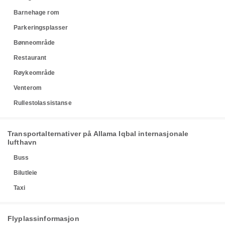
Barnehage rom
Parkeringsplasser
Bønneområde
Restaurant
Røykeområde
Venterom
Rullestolassistanse
Transportalternativer på Allama Iqbal internasjonale
lufthavn
Buss
Bilutleie
Taxi
Flyplassinformasjon