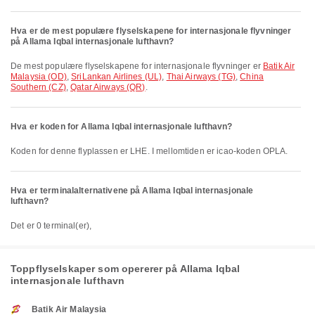
Hva er de mest populære flyselskapene for internasjonale flyvninger
på Allama Iqbal internasjonale lufthavn?
De mest populære flyselskapene for internasjonale flyvninger er
Batik Air
Malaysia (OD)
,
SriLankan Airlines (UL)
,
Thai Airways (TG)
,
China
Southern (CZ)
,
Qatar Airways (QR)
.
Hva er koden for Allama Iqbal internasjonale lufthavn?
Koden for denne flyplassen er LHE. I mellomtiden er icao-koden OPLA.
Hva er terminalalternativene på Allama Iqbal internasjonale
lufthavn?
Det er 0 terminal(er),
Toppflyselskaper som opererer på Allama Iqbal
internasjonale lufthavn
Batik Air Malaysia