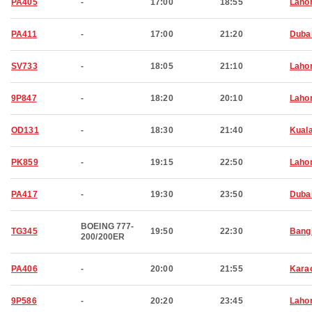
PA405
-
17:00
18:55
Laho
PA411
-
17:00
21:20
Duba
SV733
-
18:05
21:10
Laho
9P847
-
18:20
20:10
Laho
OD131
-
18:30
21:40
Kual
PK859
-
19:15
22:50
Laho
PA417
-
19:30
23:50
Duba
BOEING 777-
TG345
19:50
22:30
Bang
200/200ER
PA406
-
20:00
21:55
Kara
9P586
-
20:20
23:45
Laho