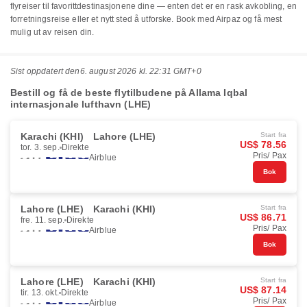
flyreiser til favorittdestinasjonene dine — enten det er en rask avkobling, en
forretningsreise eller et nytt sted å utforske. Book med Airpaz og få mest
mulig ut av reisen din.
Sist oppdatert den
6. august 2026 kl. 22:31 GMT+0
Bestill og få de beste flytilbudene på Allama Iqbal
internasjonale lufthavn (LHE)
Karachi (KHI)
Lahore (LHE)
Start fra
US$ 78.56
tor. 3. sep.
Direkte
Pris/ Pax
Airblue
Bok
Lahore (LHE)
Karachi (KHI)
Start fra
US$ 86.71
fre. 11. sep.
Direkte
Pris/ Pax
Airblue
Bok
Lahore (LHE)
Karachi (KHI)
Start fra
US$ 87.14
tir. 13. okt.
Direkte
Pris/ Pax
Airblue