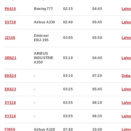
PA410
Boeing 777
02:15
04:45
Laho
SV739
Airbus A330
02:40
05:45
Laho
Embraer
J2146
03:05
05:50
Laho
ERJ-195
AIRBUS
QR621
INDUSTRIE
03:10
04:40
Laho
A350
EK624
-
03:10
07:20
Duba
EK623
-
03:25
05:45
Laho
XY318
-
03:55
06:10
Laho
XY318
-
03:55
06:35
Laho
F3656
Airbus A320
07:40
10:40
Laho