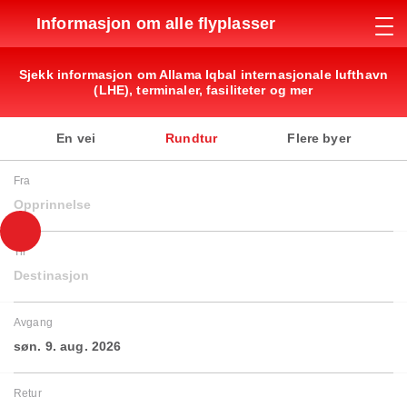
Informasjon om alle flyplasser
Sjekk informasjon om Allama Iqbal internasjonale lufthavn
(LHE), terminaler, fasiliteter og mer
En vei
Rundtur
Flere byer
Fra
Opprinnelse
Til
Destinasjon
Avgang
søn. 9. aug. 2026
Retur