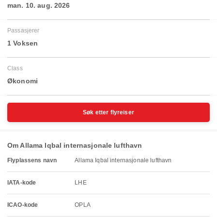
man. 10. aug. 2026
Passasjerer
1 Voksen
Class
Økonomi
Søk etter flyreiser
Om Allama Iqbal internasjonale lufthavn
Flyplassens navn
Allama Iqbal internasjonale lufthavn
IATA-kode
LHE
ICAO-kode
OPLA