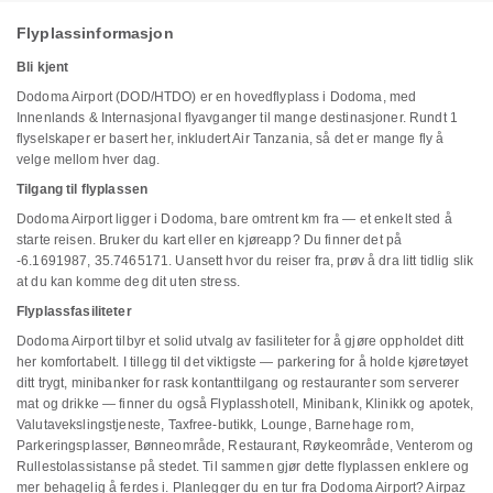
Flyplassinformasjon
Bli kjent
Dodoma Airport (DOD/HTDO) er en hovedflyplass i Dodoma, med
Innenlands & Internasjonal flyavganger til mange destinasjoner. Rundt 1
flyselskaper er basert her, inkludert Air Tanzania, så det er mange fly å
velge mellom hver dag.
Tilgang til flyplassen
Dodoma Airport ligger i Dodoma, bare omtrent km fra — et enkelt sted å
starte reisen. Bruker du kart eller en kjøreapp? Du finner det på
-6.1691987, 35.7465171. Uansett hvor du reiser fra, prøv å dra litt tidlig slik
at du kan komme deg dit uten stress.
Flyplassfasiliteter
Dodoma Airport tilbyr et solid utvalg av fasiliteter for å gjøre oppholdet ditt
her komfortabelt. I tillegg til det viktigste — parkering for å holde kjøretøyet
ditt trygt, minibanker for rask kontanttilgang og restauranter som serverer
mat og drikke — finner du også Flyplasshotell, Minibank, Klinikk og apotek,
Valutavekslingstjeneste, Taxfree-butikk, Lounge, Barnehage rom,
Parkeringsplasser, Bønneområde, Restaurant, Røykeområde, Venterom og
Rullestolassistanse på stedet. Til sammen gjør dette flyplassen enklere og
mer behagelig å ferdes i. Planlegger du en tur fra Dodoma Airport? Airpaz