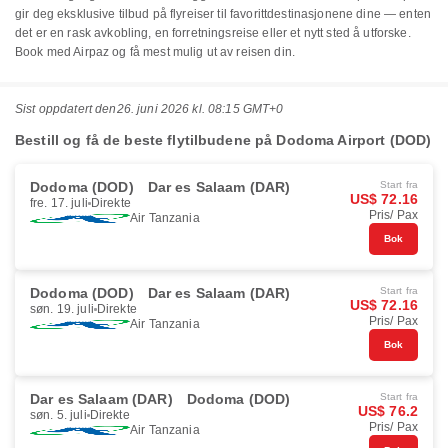
gir deg eksklusive tilbud på flyreiser til favorittdestinasjonene dine — enten
det er en rask avkobling, en forretningsreise eller et nytt sted å utforske.
Book med Airpaz og få mest mulig ut av reisen din.
Sist oppdatert den
26. juni 2026 kl. 08:15 GMT+0
Bestill og få de beste flytilbudene på Dodoma Airport (DOD)
Dodoma (DOD)
Dar es Salaam (DAR)
Start fra
US$ 72.16
fre. 17. juli
Direkte
Pris/ Pax
Air Tanzania
Bok
Dodoma (DOD)
Dar es Salaam (DAR)
Start fra
US$ 72.16
søn. 19. juli
Direkte
Pris/ Pax
Air Tanzania
Bok
Dar es Salaam (DAR)
Dodoma (DOD)
Start fra
US$ 76.2
søn. 5. juli
Direkte
Pris/ Pax
Air Tanzania