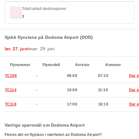
Totalt antall destinasjoner
3
Sjekk flyrutene på Dodoma Airport (DOD)
lør. 27. juni
man. 29. juni
Flynummer
Flymodell
Avreise
Kommer
TC108
-
06:00
07:10
Dar 
TC114
-
10:00
11:10
Dar 
TC118
-
17:00
18:10
Dar 
Vanlige spørsmål om Dodoma Airport
Finnes det en flyplass i nærheten av Dodoma Airport?