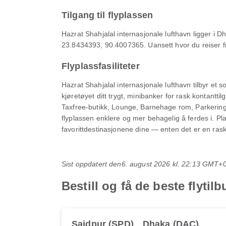
Tilgang til flyplassen
Hazrat Shahjalal internasjonale lufthavn ligger i D
23.8434393, 90.4007365. Uansett hvor du reiser fra,
Flyplassfasiliteter
Hazrat Shahjalal internasjonale lufthavn tilbyr et sol
kjøretøyet ditt trygt, minibanker for rask kontant
Taxfree-butikk, Lounge, Barnehage rom, Parkerin
flyplassen enklere og mer behagelig å ferdes i. Plan
favorittdestinasjonene dine — enten det er en rask 
Sist oppdatert den
6. august 2026 kl. 22:13 GMT+
Bestill og få de beste flyti
Saidpur (SPD)
Dhaka (DAC)