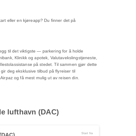
kart eller en kjøreapp? Du finner det på
legg til det viktigste — parkering for å holde
nibank, Klinikk og apotek, Valutavekslingstjeneste,
stolassistanse på stedet. Til sammen gjør dette
r deg eksklusive tilbud på flyreiser til
 Airpaz og få mest mulig ut av reisen din.
ale lufthavn (DAC)
Start fra
(DAC)