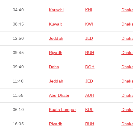
04:40
Karachi
KHI
Dhak
08:45
Kuwait
KWI
Dhak
12:50
Jeddah
JED
Dhak
09:45
Riyadh
RUH
Dhak
09:40
Doha
DOH
Dhak
11:40
Jeddah
JED
Dhak
11:55
Abu Dhabi
AUH
Dhak
06:10
Kuala Lumpur
KUL
Dhak
16:05
Riyadh
RUH
Dhak