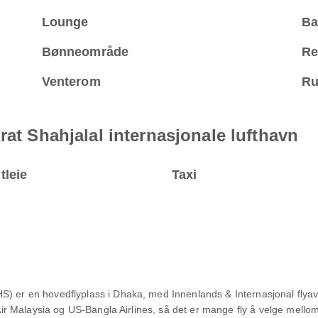
Lounge
Ba
Bønneområde
Re
Venterom
Ru
rat Shahjalal internasjonale lufthavn
tleie
Taxi
S) er en hovedflyplass i Dhaka, med Innenlands & Internasjonal flya
k Air Malaysia og US-Bangla Airlines, så det er mange fly å velge mello