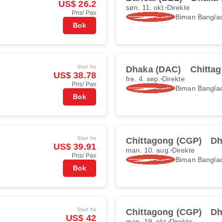
US$ 26.2
søn. 11. okt.
Direkte
Pris/ Pax
Biman Banglad
Bok
Start fra
Dhaka (DAC)
Chitta
US$ 38.78
fre. 4. sep.
Direkte
Pris/ Pax
Biman Banglad
Bok
Start fra
Chittagong (CGP)
Dh
US$ 39.91
man. 10. aug.
Direkte
Pris/ Pax
Biman Banglad
Bok
Start fra
Chittagong (CGP)
Dh
US$ 42
man. 19. okt.
Direkte