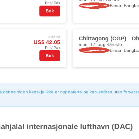
Pris/ Pax
Biman Banglad
Bok
Start fra
Chittagong (CGP)
Dh
US$ 42.05
man. 17. aug.
Direkte
Pris/ Pax
Biman Banglad
Bok
å denne siden kanskje ikke er oppdaterte og kan endres uten forvarsel.
ahjalal internasjonale lufthavn (DAC)