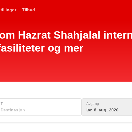
tillinger
Tilbud
om Hazrat Shahjalal inter
fasiliteter og mer
Til
Avgang
lør. 8. aug. 2026