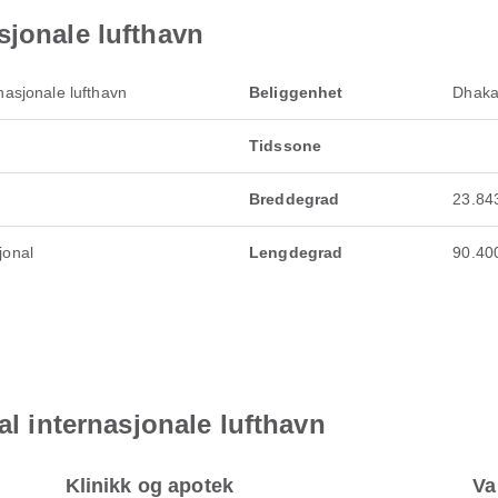
sjonale lufthavn
nasjonale lufthavn
Beliggenhet
Dhaka
Tidssone
Breddegrad
23.84
jonal
Lengdegrad
90.40
lal internasjonale lufthavn
Klinikk og apotek
Va