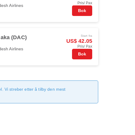
Pris/ Pax
esh Airlines
Bok
Start fra
aka (DAC)
US$ 42.05
Pris/ Pax
esh Airlines
Bok
 Vi streber etter å tilby den mest