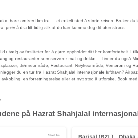
haka, bare omtrent km fra — et enkelt sted å starte reisen. Bruker du 
 prøv å dra litt tidlig slik at du kan komme deg dit uten stress.
id utvalg av fasiliteter for å gjøre oppholdet ditt her komfortabelt. I til
tilgang og restauranter som serverer mat og drikke — finner du også Mi
gsplasser, Bønneområde, Restaurant, Røykeområde, Venterom og Rulle
legger du en tur fra Hazrat Shahjalal internasjonale lufthavn? Airpaz gi
avkobling, en forretningsreise eller et nytt sted å utforske. Book med
0
lbudene på Hazrat Shahjalal internasjon
Start fra
Barisal (BZL)
Dhaka 