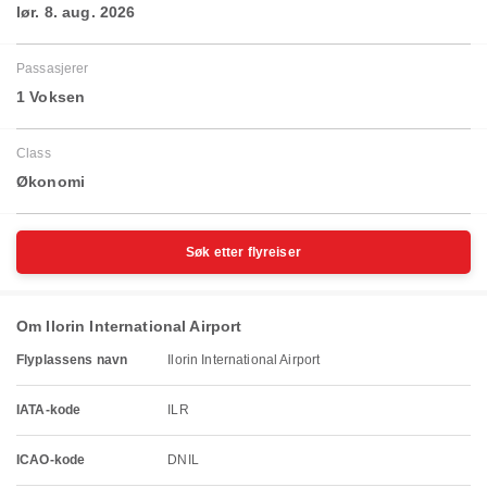
lør. 8. aug. 2026
Passasjerer
1 Voksen
Class
Økonomi
Søk etter flyreiser
Om Ilorin International Airport
Flyplassens navn
Ilorin International Airport
IATA-kode
ILR
ICAO-kode
DNIL