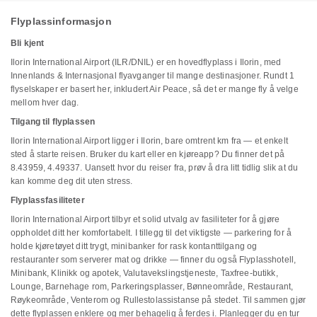
Flyplassinformasjon
Bli kjent
Ilorin International Airport (ILR/DNIL) er en hovedflyplass i Ilorin, med
Innenlands & Internasjonal flyavganger til mange destinasjoner. Rundt 1
flyselskaper er basert her, inkludert Air Peace, så det er mange fly å velge
mellom hver dag.
Tilgang til flyplassen
Ilorin International Airport ligger i Ilorin, bare omtrent km fra — et enkelt
sted å starte reisen. Bruker du kart eller en kjøreapp? Du finner det på
8.43959, 4.49337. Uansett hvor du reiser fra, prøv å dra litt tidlig slik at du
kan komme deg dit uten stress.
Flyplassfasiliteter
Ilorin International Airport tilbyr et solid utvalg av fasiliteter for å gjøre
oppholdet ditt her komfortabelt. I tillegg til det viktigste — parkering for å
holde kjøretøyet ditt trygt, minibanker for rask kontanttilgang og
restauranter som serverer mat og drikke — finner du også Flyplasshotell,
Minibank, Klinikk og apotek, Valutavekslingstjeneste, Taxfree-butikk,
Lounge, Barnehage rom, Parkeringsplasser, Bønneområde, Restaurant,
Røykeområde, Venterom og Rullestolassistanse på stedet. Til sammen gjør
dette flyplassen enklere og mer behagelig å ferdes i. Planlegger du en tur