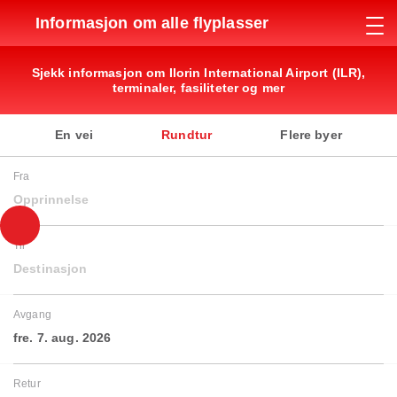
Informasjon om alle flyplasser
Sjekk informasjon om Ilorin International Airport (ILR),
terminaler, fasiliteter og mer
En vei
Rundtur
Flere byer
Fra
Opprinnelse
Til
Destinasjon
Avgang
fre. 7. aug. 2026
Retur