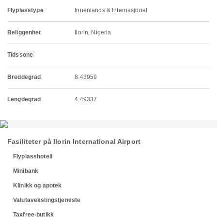
Flyplasstype
Innenlands & Internasjonal
Beliggenhet
Ilorin, Nigeria
Tidssone
Breddegrad
8.43959
Lengdegrad
4.49337
Fasiliteter på Ilorin International Airport
Flyplasshotell
Minibank
Klinikk og apotek
Valutavekslingstjeneste
Taxfree-butikk