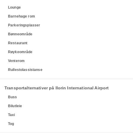
Lounge
Barnehage rom
Parkeringsplasser
Bønneområde
Restaurant
Røykeområde
Venterom
Rullestolassistanse
Transportalternativer på Ilorin International Airport
Buss
Bilutleie
Taxi
Tog