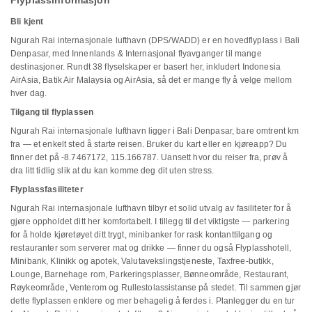
Flyplassinformasjon
Bli kjent
Ngurah Rai internasjonale lufthavn (DPS/WADD) er en hovedflyplass i Bali
Denpasar, med Innenlands & Internasjonal flyavganger til mange
destinasjoner. Rundt 38 flyselskaper er basert her, inkludert Indonesia
AirAsia, Batik Air Malaysia og AirAsia, så det er mange fly å velge mellom
hver dag.
Tilgang til flyplassen
Ngurah Rai internasjonale lufthavn ligger i Bali Denpasar, bare omtrent km
fra — et enkelt sted å starte reisen. Bruker du kart eller en kjøreapp? Du
finner det på -8.7467172, 115.166787. Uansett hvor du reiser fra, prøv å
dra litt tidlig slik at du kan komme deg dit uten stress.
Flyplassfasiliteter
Ngurah Rai internasjonale lufthavn tilbyr et solid utvalg av fasiliteter for å
gjøre oppholdet ditt her komfortabelt. I tillegg til det viktigste — parkering
for å holde kjøretøyet ditt trygt, minibanker for rask kontanttilgang og
restauranter som serverer mat og drikke — finner du også Flyplasshotell,
Minibank, Klinikk og apotek, Valutavekslingstjeneste, Taxfree-butikk,
Lounge, Barnehage rom, Parkeringsplasser, Bønneområde, Restaurant,
Røykeområde, Venterom og Rullestolassistanse på stedet. Til sammen gjør
dette flyplassen enklere og mer behagelig å ferdes i. Planlegger du en tur