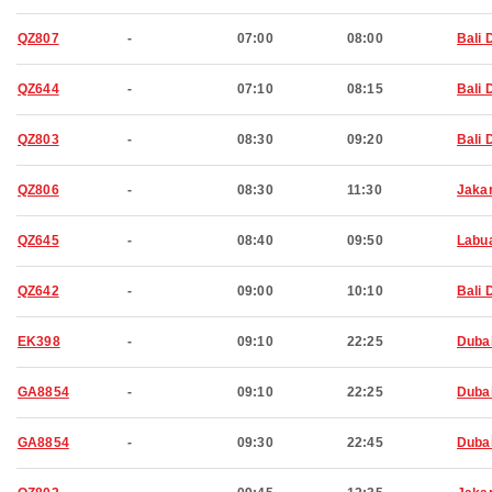
QZ807
-
07:00
08:00
Bali 
QZ644
-
07:10
08:15
Bali 
QZ803
-
08:30
09:20
Bali 
QZ806
-
08:30
11:30
Jaka
QZ645
-
08:40
09:50
Labu
QZ642
-
09:00
10:10
Bali 
EK398
-
09:10
22:25
Duba
GA8854
-
09:10
22:25
Duba
GA8854
-
09:30
22:45
Duba