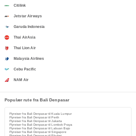
Citilink
Jetstar Airways
Garuda Indonesia
Thai AirAsia
Thai Lion Air
Malaysia Airlines
Cebu Pacific
NAM Air
Populær rute fra Bali Denpasar
Flyreiser fra Bali Denpasar til Kuala Lumpur
Flyreiser fra Bali Denpasar til Perth
Flyreiser fra Bali Denpasar til Jakarta
Flyreiser fra Bali Denpasar til Lombok Praya
Flyreiser fra Bali Denpasar til Labuan Bajo
Flyreiser fra Bali Denpasar til Singapore
Flyreiser fra Bali Denpasar til Phuket