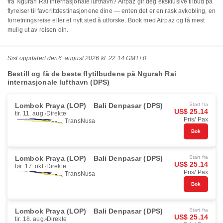
fra Ngurah Rai internasjonale lufthavn? Airpaz gir deg eksklusive tilbud på
flyreiser til favorittdestinasjonene dine — enten det er en rask avkobling, en
forretningsreise eller et nytt sted å utforske. Book med Airpaz og få mest
mulig ut av reisen din.
Sist oppdatert den
6. august 2026 kl. 22:14 GMT+0
Bestill og få de beste flytilbudene på Ngurah Rai
internasjonale lufthavn (DPS)
Lombok Praya (LOP)
Bali Denpasar (DPS)
Start fra
US$ 25.14
tir. 11. aug.
Direkte
Pris/ Pax
TransNusa
Bok
Lombok Praya (LOP)
Bali Denpasar (DPS)
Start fra
US$ 25.14
lør. 17. okt.
Direkte
Pris/ Pax
TransNusa
Bok
Lombok Praya (LOP)
Bali Denpasar (DPS)
Start fra
US$ 25.14
tir. 18. aug.
Direkte