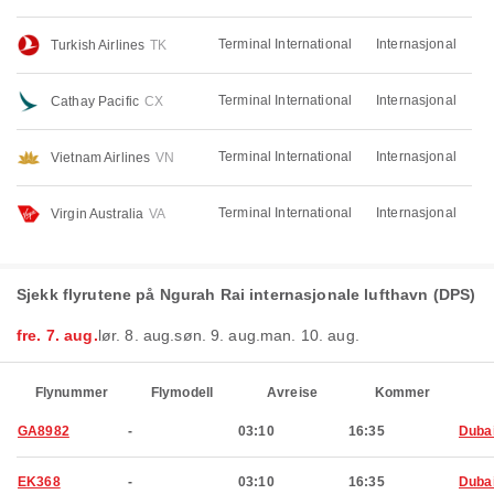
Terminal International
Internasjonal
Turkish Airlines
TK
Terminal International
Internasjonal
Cathay Pacific
CX
Terminal International
Internasjonal
Vietnam Airlines
VN
Terminal International
Internasjonal
Virgin Australia
VA
Sjekk flyrutene på Ngurah Rai internasjonale lufthavn (DPS)
fre. 7. aug.
lør. 8. aug.
søn. 9. aug.
man. 10. aug.
Flynummer
Flymodell
Avreise
Kommer
GA8982
-
03:10
16:35
Duba
EK368
-
03:10
16:35
Duba