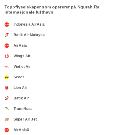
Toppflyselskaper som opererer på Ngurah Rai
internasjonale lufthavn
Indonesia AirAsia
Batik Air Malaysia
AirAsia
Wings Air
Vietjet Air
Scoot
Lion Air
Batik Air
TransNusa
Super Air Jet
AirAsiaX