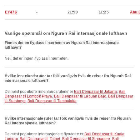
EY476
-
21:50
11:25
Abu 
Vanlige spørsmål om Ngurah Rai internasjonale lufthavn
Finnes det en flyplass i nærheten av Ngurah Rai internasjonale
lufthavn?
Nei, det er ingen flyplass i nærheten.
Hvilke innenlandsruter tar folk vanligvis hvis de reiser fra Ngurah Rai
internasjonale lufthavn?
De mest populære innenlandsrutene er
Bali Denpasar til Jakarta
,
Bali
Denpasar til Lombok Praya
,
Bali Denpasar til Labuan Bajo
,
Bali Denpasar
til Surabaya
,
Bali Denpasar til Tambolaka
Hvilke internasjonale ruter tar folk vanligvis hvis de reiser fra Ngurah
Rai internasjonale lufthavn?
De mest populære internasjonale flyrutene er
Bali Denpasar til Kuala
Lumpur
,
Bali Denpasar til Taipei
,
Bali Denpasar til Singapore
,
Bali