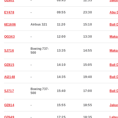
QZ802
-
09:45
12:35
Jaka
EY478
-
09:55
23:30
Abu 
6E1606
Airbus 321
11:20
15:10
Bali 
QG343
-
12:00
13:30
Maka
Boeing 737-
SJ716
13:35
14:55
Maka
500
QZ815
-
14:10
15:05
Bali 
AI2148
-
14:35
19:40
Bali 
Boeing 737-
SJ717
15:40
17:00
Bali 
500
QZ814
-
15:55
18:55
Jaka
QZ649
-
17:25
18:35
Labu