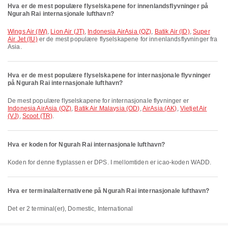
Hva er de mest populære flyselskapene for innenlandsflyvninger på
Ngurah Rai internasjonale lufthavn?
Wings Air (IW)
,
Lion Air (JT)
,
Indonesia AirAsia (QZ)
,
Batik Air (ID)
,
Super
Air Jet (IU)
er de mest populære flyselskapene for innenlandsflyvninger fra
Asia.
Hva er de mest populære flyselskapene for internasjonale flyvninger
på Ngurah Rai internasjonale lufthavn?
De mest populære flyselskapene for internasjonale flyvninger er
Indonesia AirAsia (QZ)
,
Batik Air Malaysia (OD)
,
AirAsia (AK)
,
Vietjet Air
(VJ)
,
Scoot (TR)
.
Hva er koden for Ngurah Rai internasjonale lufthavn?
Koden for denne flyplassen er DPS. I mellomtiden er icao-koden WADD.
Hva er terminalalternativene på Ngurah Rai internasjonale lufthavn?
Det er 2 terminal(er), Domestic, International