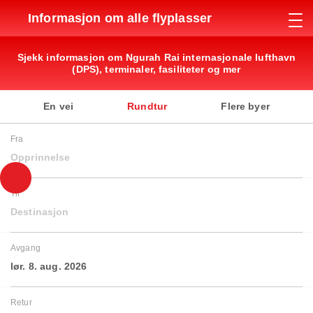
Informasjon om alle flyplasser
Sjekk informasjon om Ngurah Rai internasjonale lufthavn
(DPS), terminaler, fasiliteter og mer
En vei
Rundtur
Flere byer
Fra
Opprinnelse
Til
Destinasjon
Avgang
lør. 8. aug. 2026
Retur