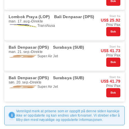
Bok
Lombok Praya (LOP)
Bali Denpasar (DPS)
Start fra
US$ 25.92
man. 17. aug.
Direkte
Pris/ Pax
TransNusa
Bok
Bali Denpasar (DPS)
Surabaya (SUB)
Start fra
US$ 41.73
man. 21. sep.
Direkte
Pris/ Pax
Super Air Jet
Bok
Bali Denpasar (DPS)
Surabaya (SUB)
Start fra
US$ 41.79
søn. 20. sep.
Direkte
Pris/ Pax
Super Air Jet
Bok
Vennligst merk at prisene som er oppgitt på denne siden kanskje
ikke er oppdaterte og kan endres uten forvarsel. Vi streber etter å
tilby den mest nøyaktige og oppdaterte informasjonen.