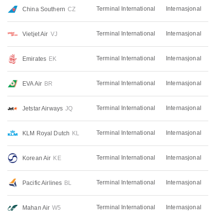
Terminal International
Internasjonal
China Southern
CZ
Terminal International
Internasjonal
Vietjet Air
VJ
Terminal International
Internasjonal
Emirates
EK
Terminal International
Internasjonal
EVA Air
BR
Terminal International
Internasjonal
Jetstar Airways
JQ
Terminal International
Internasjonal
KLM Royal Dutch
KL
Terminal International
Internasjonal
Korean Air
KE
Terminal International
Internasjonal
Pacific Airlines
BL
Terminal International
Internasjonal
Mahan Air
W5