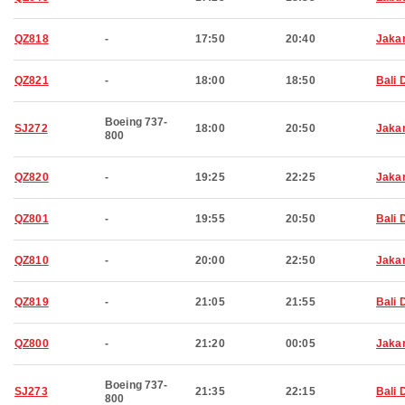
QZ818
-
17:50
20:40
Jaka
QZ821
-
18:00
18:50
Bali 
Boeing 737-
SJ272
18:00
20:50
Jaka
800
QZ820
-
19:25
22:25
Jaka
QZ801
-
19:55
20:50
Bali 
QZ810
-
20:00
22:50
Jaka
QZ819
-
21:05
21:55
Bali 
QZ800
-
21:20
00:05
Jaka
Boeing 737-
SJ273
21:35
22:15
Bali 
800