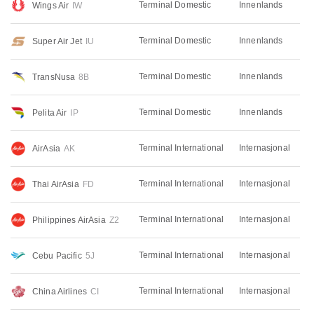
Terminal Domestic
Innenlands
Wings Air
IW
Terminal Domestic
Innenlands
Super Air Jet
IU
Terminal Domestic
Innenlands
TransNusa
8B
Terminal Domestic
Innenlands
Pelita Air
IP
Terminal International
Internasjonal
AirAsia
AK
Terminal International
Internasjonal
Thai AirAsia
FD
Terminal International
Internasjonal
Philippines AirAsia
Z2
Terminal International
Internasjonal
Cebu Pacific
5J
Terminal International
Internasjonal
China Airlines
CI